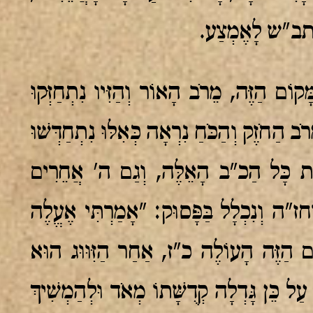
תב"ש לָאֶמְצַע.
ָקוֹם הַזֶּה, מֵרֹב הָאוֹר וְהַזִּיו נִתְחַזְּקוּ
הַחֹזֶק וְהַכֹּחַ נִרְאָה כְּאִלּוּ נִתְחַדְּשׁוּ
אֶת כָּל הַכ"ב הָאֵלֶּה, וְגַם ה' אֲחֵרִים
ה וְנִכְלָל בַּפָּסוּק: "אָמַרְתִּי אֶעֱלֶה
ֵּׁם הַזֶּה הָעוֹלֶה כ"ז, אַחַר הַזִּוּוּג הוּא
עַל כֵּן גָּדְלָה קְדֻשָּׁתוֹ מְאֹד וּלְהַמְשִׁיךְ