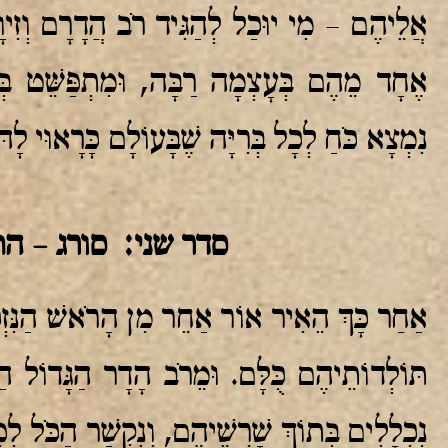
אֲלֵיהֶם – מִי יוּכַל לְהַגִּיד רֹב הֲדָרָם וְזִיוָ
אֶחָד מֵהֶם בְּעָצְמָה רַבָּה, וּמִתְפַּשֵּׁט בְּ
נִמְצָא כֹּחַ לְכָל בְּרִיָּה שֶׁבָּעוֹלָם כָּרָאוּי לָהּ
סדר שני: סורג – ה
אַחַר כָּךְ הֵאִיר אוֹר אַחֵר מִן הָרֹאשׁ הַנִּזְכּ
תּוֹלְדוֹתֵיהֶם כֻּלָּם. וּמֵרֹב הָדָר הַגָּדוֹל הַז
נִכְלָלִים בְּתוֹךְ שָׁרְשֵׁיהֶם, וְנִקְשַׁר הַכֹּל לִפְ