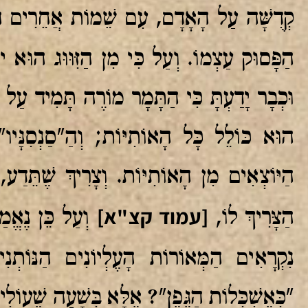
קְדֻשָּׁה עַל הָאָדָם, עִם שֵׁמוֹת אֲחֵרִים הַ
הַפָּסוּק עַצְמוֹ. וְעַל כִּי מִן הַזִּוּוּג הוּא
וּכְבָר יָדַעְתָּ כִּי הַתָּמָר מוֹרֶה תָּמִיד עַל ה
הוּא כּוֹלֵל כָּל הָאוֹתִיּוֹת; וְהַ"סַנְסִנָּיו
הַיּוֹצְאִים מִן הָאוֹתִיּוֹת. וְצָרִיךְ שֶׁתֵּדַע,
[עמוד קצ"א]
הַצָּרִיךְ לוֹ,
וְעַל כֵּן נֶאֱמַ
נִקְרָאִים הַמְּאוֹרוֹת הָעֶלְיוֹנִים הַנּוֹתְנ
"כְּאֶשְׁכְּלוֹת הַגֶּפֶן"? אֶלָּא בְּשָׁעָה שֶׁעוֹלִ