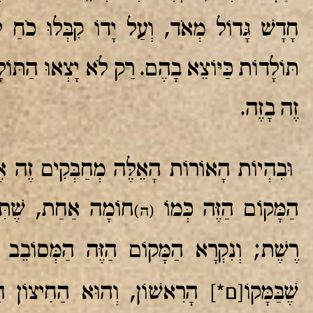
חָדָשׁ גָּדוֹל מְאֹד, וְעַל יָדוֹ קִבְּלוּ כֹחַ 
תּוֹלָדוֹת כַּיּוֹצֵא בָהֶם. רַק לֹא יָצְאוּ הַתּוֹ
זֶה בָזֶה.
וּבִהְיוֹת הָאוֹרוֹת הָאֵלֶּה מְחַבְּקִים זֶה אֶת
הַמָּקוֹם הַזֶּה כְּמוֹ
חוֹמָה אַחַת, שֶׁתִּ
(ה)
רֶשֶׁת; וְנִקְרָא הַמָּקוֹם הַזֶּה הַמְּסוֹבֵב
[ם*]
שֶׁבַּמָּקוֹ
הָרִאשׁוֹן, וְהוּא הַחִיצוֹן הַ