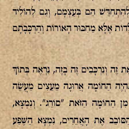
לְהִתְחַדֵּשׁ הֵם בְּעַצְמָם, וְגַם לְהוֹלִיד
לָדוֹת אֶלָּא מֵחִבּוּר הָאוֹרוֹת וְהַרְכָּבָתָם
 זֶה וְנִרְכָּבִים זֶה בָזֶה, נִרְאֶה בְּתוֹךְ
הְיֶה הַחוֹמָה אֲרוּגָה מֵעֵצִים מַעֲשֵׂה
 מִן הַחוֹמָה הַזֹּאת "סוֹרֵג". וְנִמְצָא,
סּוֹבֵב אֶת הָאֲחֵרִים, נִמְצָא הַשֶּׁפַע