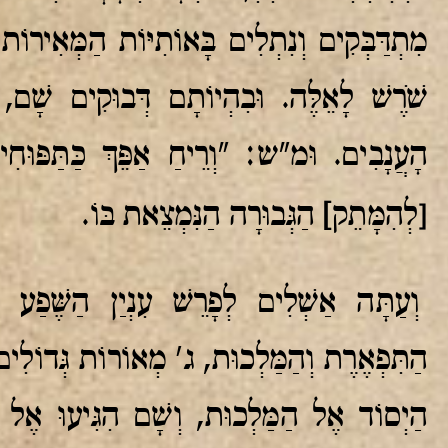
מִתְדַּבְּקִים וְנִתְלִים בָּאוֹתִיּוֹת הַמְּאִירוֹת 
שֹׁרֶשׁ לָאֵלֶּה. וּבִהְיוֹתָם דְּבוּקִים שָׁם, נִ
הָעֲנָבִים. וּמ"ש: "וְרֵיחַ אַפֵּךְ כַּתַּפּוּחִ
[
לְהִמָּתֵק
]
הַגְּבוּרָה הַנִּמְצֵאת בּוֹ.
וְעַתָּה אַשְׁלִים לְפָרֵשׁ עִנְיַן הַשֶּׁפַע שֶׁ
הַתִּפְאֶרֶת וְהַמַּלְכוּת, ג' מְאוֹרוֹת גְּדוֹלִים 
הַיְסוֹד אֶל הַמַּלְכוּת, וְשָׁם הִגִּיעוּ אֶל ג