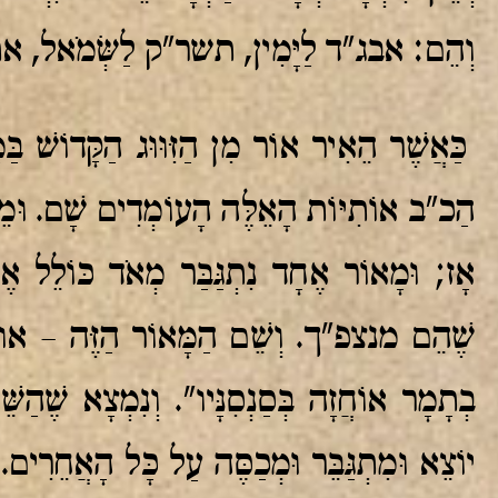
וְהֵם: אבג"ד לַיָּמִין, תשר"ק לַשְּׂמֹאל, א
כַּאֲשֶׁר הֵאִיר אוֹר מִן הַזִּוּוּג הַקָּדוֹשׁ בַּמּ
הַכ"ב אוֹתִיּוֹת הָאֵלֶּה הָעוֹמְדִים שָׁם. וּמֵרֹב 
אָז; וּמָאוֹר אֶחָד נִתְגַּבַּר מְאֹד כּוֹלֵל 
שֶׁהֵם מנצפ"ך. וְשֵׁם הַמָּאוֹר הַזֶּה – אוחז"
בְתָמָר אוֹחֲזָה בְּסַנְסִנָּיו". וְנִמְצָא שֶׁהַש
יוֹצֵא וּמִתְגַּבֵּר וּמְכַסֶּה עַל כָּל הָאֲחֵרִים. 