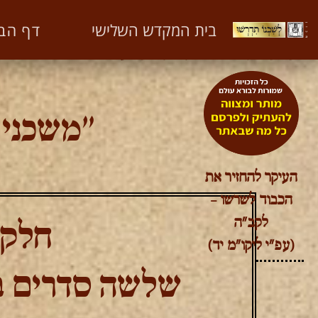
מאמר משכני עליון
דף הב
בית המקדש השלישי
חלק ח'
שלשה סדרים בנתינת השפע
"משכני ע
העיקר להחזיר את
הכבוד לשרשו –
לקב"ה
חלק 
(עפ"י ליקו"מ יד)
שלשה סדרים ב