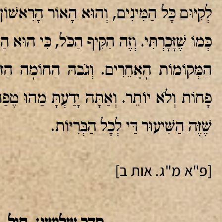
לְקִיּוּם כָּל הַמִּינִים, וְהוּא הָאוֹר הָרִאשׁוֹ
כְּמוֹ שֶׁזָּכָרְתִּי. וְזֶה הִקִּיף הַכֹּל, כִּי הוּא ה
הַמְּקוֹמוֹת הָאֲחֵרִים. וְגֹבַהּ הַחוֹמָה הַ
פָחוֹת וְלֹא יוֹתֵר. וְאַתָּה יָדַעְתָּ מַהוּ טֶפַ
שֶׁזֶּה הַשִּׁיעוּר דַּי לְכָל הַבְּרִיּוֹת.
[פ"א מ"ג. אות ב]