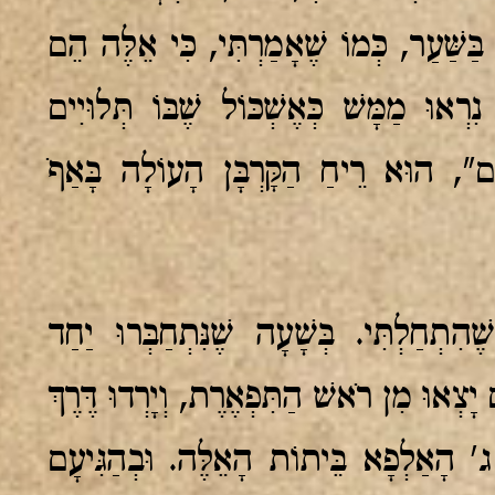
בַּשַּׁעַר, כְּמוֹ שֶׁאָמַרְתִּי, כִּי אֵלֶּה הֵם
רְאוּ מַמָּשׁ כְּאֶשְׁכּוֹל שֶׁבּוֹ תְּלוּיִים
ים", הוּא רֵיחַ הַקָּרְבָּן הָעוֹלָה בָּאַף…
הִתְחַלְתִּי. בְּשָׁעָה שֶׁנִּתְחַבְּרוּ יַחַד
יָצְאוּ מִן רֹאשׁ הַתִּפְאֶרֶת, וְיָרְדוּ דֶּרֶךְ
' הָאַלְפָא בֵּיתוֹת הָאֵלֶּה. וּבְהַגִּיעָם