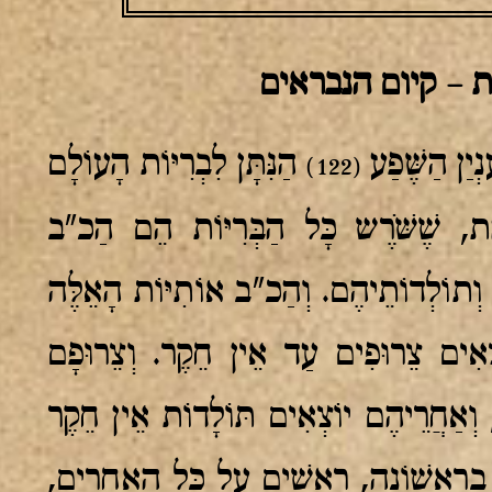
 – קיום הנבראים
נְיַן הַשֶּׁפַע
הַנִּתָּן לִבְרִיּוֹת הָעוֹלָם
(122)
מֶת, שֶׁשֹּׁרֶש כָּל הַבְּרִיּוֹת הֵם הַכ"ב
ם וְתוֹלְדוֹתֵיהֶם. וְהַכ"ב אוֹתִיּוֹת הָאֵלֶּה
ֹצְאִים צֵרוּפִים עַד אֵין חֵקֶר. וְצֵרוּפָם
 וְאַחֲרֵיהֶם יוֹצְאִים תּוֹלָדוֹת אֵין חֵקֶר
וּ בָרִאשׁוֹנָה, רָאשִׁים עַל כָּל הָאֲחֵרִים,