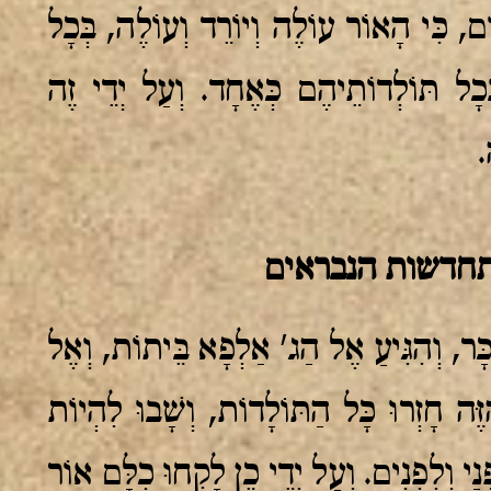
ם, כִּי הָאוֹר עוֹלֶה וְיוֹרֵד וְעוֹלֶה, בְּכָל
כָל תּוֹלְדוֹתֵיהֶם כְּאֶחָד. וְעַל יְדֵי זֶה
.
תחדשות הנבראים
ָר, וְהִגִּיעַ אֶל הַג' אַלְפָא בֵּיתוֹת, וְאֶל
ֶּה חָזְרוּ כָּל הַתּוֹלָדוֹת, וְשָׁבוּ לִהְיוֹת
נַי וְלִפְנִים. וְעַל יְדֵי כֵן לָקְחוּ כֻלָּם אוֹר