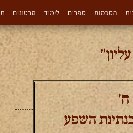
ית
הסכמות
ספרים
לימוד
סרטונים
תמ
ליון"
ח'
נתינת השפע