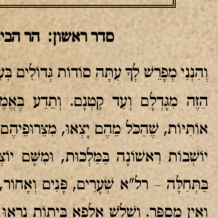
סדר ראשון: הר הבית
וְהִנְנִי מְפָרֵשׁ לְךָ עַתָּה סוֹדוֹת גְּדוֹלִים בְּעִ
הַזֶּה מִגָּדְלָם וְעַד קָטְנָם. וְתֵדַע בֶּאֱ
אוֹתִיּוֹת, שֶׁהַכֹּל מֵהֶם יָצְאוּ, מִצֵּרוּפֵיהֶ
יוֹשְׁבוֹת רִאשׁוֹנָה בַּמַּלְכוּת, וּמִשָּׁם יו
בַּתְּחִלָּה – רל"א שְׁעָרִים, פָּנִים וְאָחוֹר,
וְאֵין מִסְפָּר. וְשָׁלֹשׁ אַלְפָא בֵּיתוֹת נִרְא