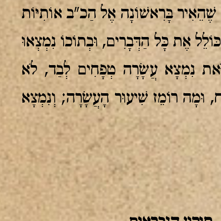
ן שֶׁהֵאִיר בָּרִאשׁוֹנָה אֶל הַכ"ב אוֹתִיּוֹת
ַכּוֹלֵל אֶת כָּל הַדְּבָרִים, וּבְתוֹכוֹ נִמְצְאוּ
זֹּאת נִמְצָא עֲשָׂרָה טְפָחִים לְבַד, לֹא
ח, וּמָה רוֹמֵז שִׁיעוּר הָעֲשָׂרָה; וְנִמְצָא