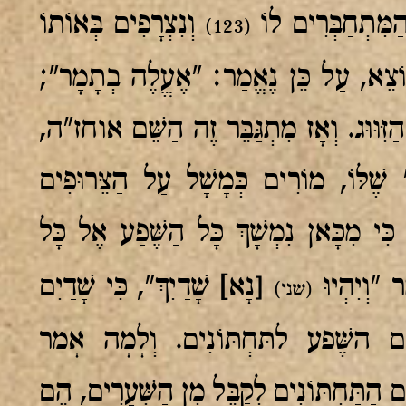
מִּתְחַבְּרִים לוֹ
וְנִצְרָפִים בְּאוֹתוֹ
(123)
 יוֹצֵא, עַל כֵּן נֶאֱמַר: "אֶעֱלֶה בְתָמָר";
ַזִּוּוּג. וְאָז מִתְגַּבֵּר זֶה הַשֵּׁם אוחז"ה,
" שֶׁלּוֹ, מוֹרִים כְּמָשָׁל עַל הַצֵּרוּפִים
 כִּי מִכָּאן נִמְשָׁךְ כָּל הַשֶּׁפַע אֶל כָּל
[
ר "וְיִהְיוּ
נָא
]
שָׁדַיִךְ", כִּי שָׁדַיִם
(שני)
ִים הַשֶּׁפַע לַתַּחְתּוֹנִים. וְלָמָה אָמַר
ים הַתַּחְתּוֹנִים לְקַבֵּל מִן הַשְּׁעָרִים, הֵם