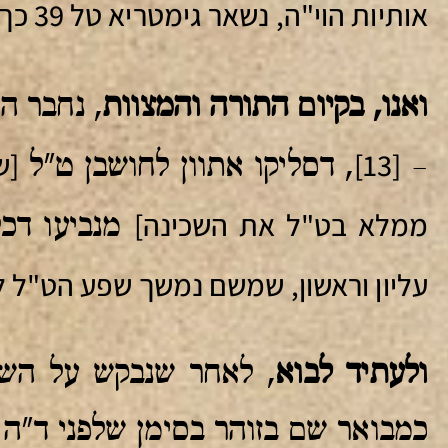
אותיות הוי"ה, נשאר גימטריא טל 39 כך: יו"ד-20, ה"א- 6, וא"ו- 13 סה"כ: 39 גמטריא ט"ל.
ואנו, בקיום התורה והמצוות
, נחבר ה
[13]
[ש
–
, דסליקו אתוון לחושבן ט"ל
ממלא בט"ל את השכינה]
מנביעו דכל
עליון וראשון, שמשם נמשך שפע הט"ל 
ולעתיד לבוא
, לאחר שנבקש על השכי
כמבואר שם בזוהר בסימן שלפני ד"ה 