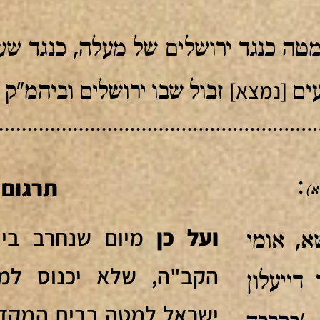
מטה כנגד ירושלים של מעלה, כנגד שער
[נמצא]
עים
זבול שבו ירושלים וביהמ"ק ו
תרגום
:
א)
ועל כן
מיום שנחרב בי
א, אומי
הקב"ה, שלא יכנוס למע
דייעלון
ישראל למטה בבית המקדש,