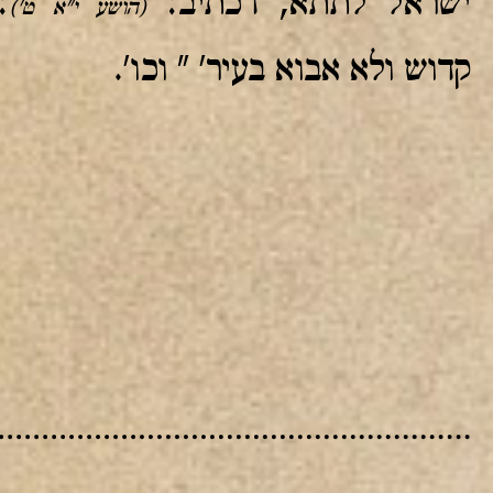
ישראל לתתא, דכתיב:
:
(הושע י"א ט')
קדוש ולא אבוא בעיר' " וכו'.