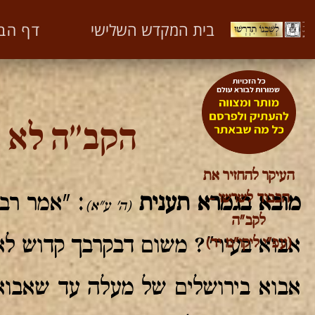
ספר אמרי רחמים
דף הב
בית המקדש השלישי
על חשיבות הבית השלישי
הקב"ה לא נ
העיקר להחזיר את
הכבוד לשרשו –
מובא בגמרא תענית
: "אמר רב
(ה' ע"א)
לקב"ה
אבוא בעיר"? משום דבקרבך קדוש לא 
(עפ"י ליקו"מ יד)
אבוא בירושלים של מעלה עד שאבוא 