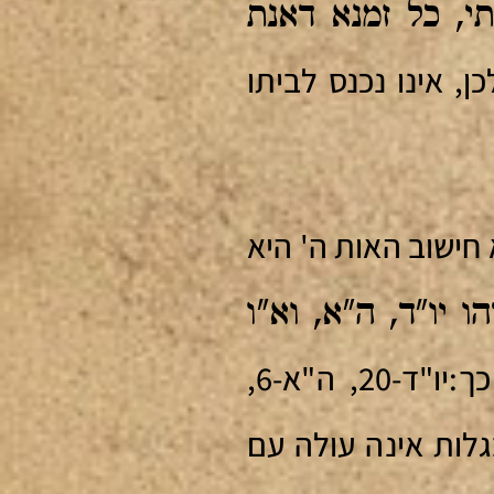
י, כל זמנא דאנת
, אינו נכנס לביתו
גמטרייא 39 ללא חישוב האות ה' היא
 יו"ד, ה"א, וא"ו
[שם הוי"ה במלוי אלפין עולה 45, כך:יו"ד-20, ה"א-6,
ינה, בגלות אינה עולה עם