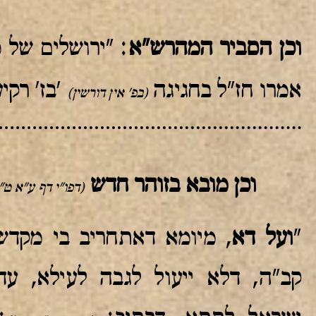
וכן הסביר המהרש"א
: "ירושלים של 
אמרו חז"ל בחגיגה
'בז' רקי
(בפ' אין דורשין)
וכן מובא בזוהר חדש
(דפו"י דף ע"א ט"
"
ועל דא
, מיומא דאתחריב בי מקדש
קב"ה, דלא ייעול לגבה לעילא, עד 