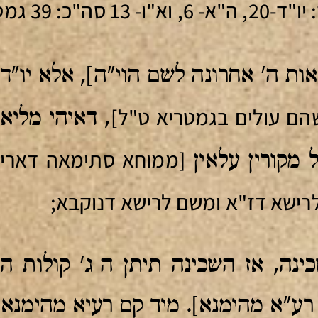
אות ה' אחרונה לשם הוי"ה], אלא יו"ד
הם עולים בגמטריא ט"ל]
, דאיהי מליא
[ממוחא סתימאה דאריך
 מקורין עלאין
לרישא דז"א ומשם לרישא דנוקבא;
נה, אז השכינה תיתן ה-ג' קולות הנ
רע"א מהימנא]. מיד קם רעיא מהימנא 