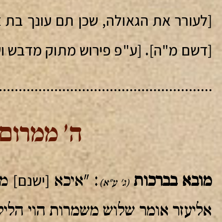
[לעורר את הגאולה, שכן תם עונך בת צי
[דשם מ"ה]
[ע"פ פירוש מתוק מדבש ו
.
ה' ממרום 
[ישנם]
מובא בברכות
: "איכא
מש
(ג' ע"א)
אליעזר אומר שלוש משמרות הוי הליל