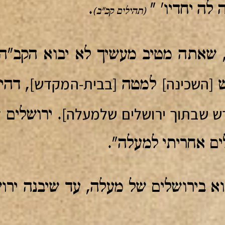
 לה יחדיו' "
.
(תהילים קכ"ב)
ו, שאתה מטיב מעשיך לא יבוא הקב"ה
[השכינה]
[בבית-המקדש]
ש
למטה
, דהי
ש שבתוך ירושלים שלמעלה]
. ירושלים
ים אחריתי למעלה".
וא בירושלים של מעלה, עד שיבנה ירו