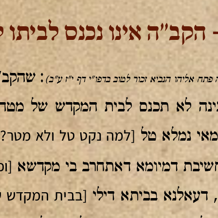
הקב"ה אינו נכנס לביתו 
: שהקב"
 פתח אליהו הנביא זכור לטוב בדפו"י דף י"ז ע"ב)
ה לא תכנס לבית המקדש של מטה. ו
[למה נקט טל ולא מטר? 
 מאי נמלא טל
[ו
חשיבת דמיומא דאתחרב בי מקדשא
[בבית המקדש ש
, דעאלנא בביתא דילי