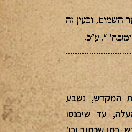
 השמים, וכעין זה
מזבח' ". ע"כ.
ת המקדש, נשבע
לה, עד שיכנסו
 כמו שכתוב וכו'