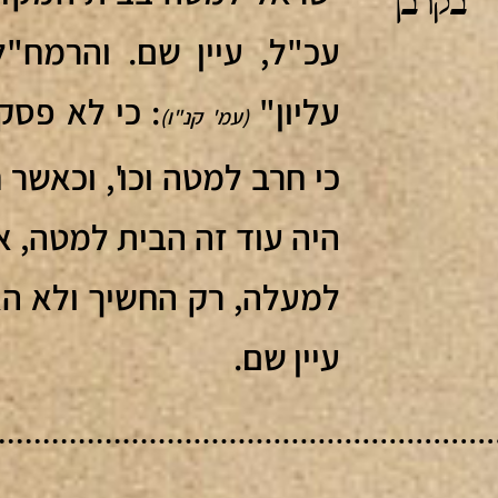
 'בקרבך
עכ"ל, עיין שם. והרמח"
עליון"
: כי לא פסק
(עמ' קנ"ו)
כי חרב למטה וכו', וכאשר 
היה עוד זה הבית למטה, א
למעלה, רק החשיך ולא האי
עיין שם.