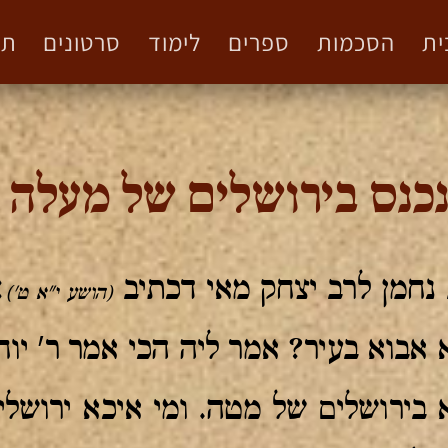
ית
הסכמות
ספרים
לימוד
סרטונים
תמ
כנס בירושלים של מעלה
 נחמן לרב יצחק מאי דכתיב
:
(הושע י"א ט')
אבוא בעיר? אמר ליה הכי אמר ר' יוח
בירושלים של מטה. ומי איכא ירושל