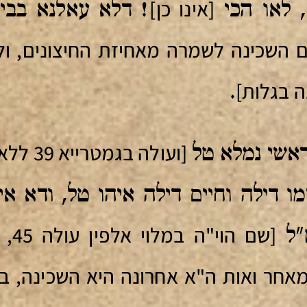
[אינו כן]
, לאו הכי
! דלא עאלנא בבית
 השכינה לשמרה מאחיזת החיצונים, ולכן
 בגלות]
.
[ועולה ב
ראשי נמלא טל
 דילה וחיים דילה איהו טל, ודא איהו
"ל
סה"כ: 45 בגימטריא. מאחר ואות ה"א אחרונה היא השכ