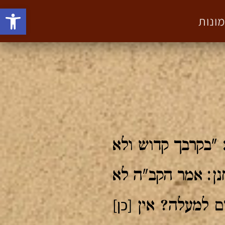
פתח סרגל
ונות
 "בקרבך קדוש ולא
נן: אמר הקב"ה לא
[כן]
ים למעלה? אין