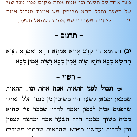
מצד אחד של השער וכן אמה אחת מקום פנוי מצד שני
של השער וחלל התא מרוחק שש אמות מגבול אמה
זו לימין השער וכן שש אמות לשמאל השער.
– תרגום –
יב)
וּתְחוּמָא דִי קֳדָם תָּוַיָא אַמְתָא חֲדָא וְאַמְתָא חֲדָא
תְחוּמָא מִכָּא וּתְוָא שִׁית אַמִין מִכָּא וְשִׁית אַמִין מִכָּא:
– רש"י
–
וגבול לפני התאות אמה אחת וגו'.
התאות
(יב)
שמכאן ומכאן לשער היו משוכין מן כנגד חלל האול'
שלפנים אמה לצפון ואמה לדרו' שכבר פי' שהוא
מבית משוך מכנגד חלל השער אמה ומחצה לצפון
וכן לדרום ועכשיו מפרש שהתאים שבחוץ משוכים