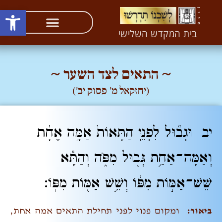
פתח סרגל
העיקר להחזיר את הכבוד לשרשו – לקב"ה (ליקו"מ יד)
בית המקדש השלישי
~ התאים לצד השער ~
(יחזקאל מ' פסוק יב')
יב וּגְב֞וּל לִפְנֵ֤י הַתָּאוֹת֙ אַמָּ֣ה אֶחָ֔ת
וְאַמָּֽה־אַחַ֥ת גְּב֖וּל מִפֹּ֑ה וְהַתָּ֕א
שֵׁשׁ־אַמּ֣וֹת מִפּ֔וֹ וְשֵׁ֥שׁ אַמּ֖וֹת מִפּֽוֹ׃
ביאור:
ומקום פנוי לפני תחילת התאים
אמה אחת,