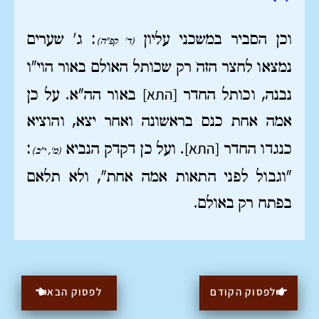
וכן הסביר במשכני עליון
: ג' שערים
(ד' קפ"ה)
נמצאו לחצר הזה… רק שכותל האולם באור הוי"ו
[התא]
נבנה, וכותל החדר
באור הה"א. על כן
אמה אחת כנס בראשונה ואחר יצא, והוציא
[התא]
כנגדו החדר
. ועל כן דקדק הנביא
:
(מ', י"ב)
"וגבול לפני התאות אמה אחת", ולא תלאם
בפתח רק באולם.
לפסוק הקודם
לפסוק הבא