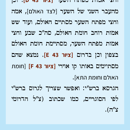
וחצי אמות מפתח השער
. וכן
[לצד האולם]
מהעבר השני של השער
, אמה
וחצי מפתח השער מסתיים האולם, ועוד שש
אמות רוחב חומת האולם, סה"כ שבע וחצי
אמות מפתח השער, מסתיימת חומת האולם
[ציור 43 E]
בצפון וכן בדרום
. נמצא שהם
[ציור 43 F]
[חומת
מסתיימים באותו קו אוירי
האולם וחומת התא]
.
הגרסא ברש"י: ואפשר שצריך לגרוס ברש"י
לפי הסוגריים, כמו שכתוב (צ"ל הדרומי
צ"ה).