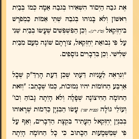
אֶת גֹּבַהּ הַיְּסוֹד הִשְׁאִירוּ בְּגֹבַהּ אַמָּה כְּמוֹ בְּבַיִת
רִאשׁוֹן וְלֹא בָּנוּהוּ בְּגֹבַהּ שְׁתֵּי אַמּוֹת כַּמְפֹרָשׁ
בִּיחֶזְקֵאל
. וְכֵן הַפִּשְׁפְּשִׁים שֶׁעָשׂוּ בְּבַיִת שֵׁנִי
(מ"ג י"ג)
עַל פִּי נְבוּאַת יְחֶזְקֵאל, צוּרָתָם שׁוֹנָה מְעַט מִבַּיִת
שְׁלִישִׁי. וְכֵן בִּדְבָרִים נוֹסָפִים.
*וְנִרְאֶה לַעֲנִיּוּת דַּעְתִּי שֶׁכֵּן דַּעַת הָרַדַּ"ק שֶׁכָּל
אַרְבַּע הַחוֹמוֹת יהיוּ נְמוּכוֹת, כְּמוֹ שֶׁכָּתַב: "וְזֹאת
הַחוֹמָה הַחִיצוֹנָה שְׁפָלָה וְלֹא הָיְתָה גָּבוֹהַּ וְכוּ'
וְעוֹלֵי גּוֹלָה
עָשׂוּ הַבִּנְיָן כַּדְּמוּת שֶׁרָאוּהוּ
(בבית שני)
בְּבִנְיַן יְחֶזְקֵאל הֶעָתִיד בִּקְצָת הַדְּבָרִים, וְאַף עַל
פִּי שֶׁמַּשְׁמָעוּת הַכָּתוּב כִּי כָּל הַחוֹמָה הָיְתָה