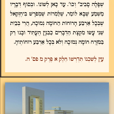
שְׁפָלָה סָבִיב" וְכוּ'. עַד כָּאן לְשׁוֹנוֹ. וּבְסוֹף דְּבָרָיו
מַשְׁמַע שֶׁבָּא לוֹמַר, שֶׁלַּמְרוֹת שֶׁמְּפֹרָשׁ בִּיחֶזְקֵאל
שֶׁבְּכָל אַרְבַּע הָרוּחוֹת הַחוֹמָה נְמוּכָה, הֲרֵי בְּבַיִת
שֵׁנִי עָשׂוּ מִקְצָת הַדְּבָרִים כַּבִּנְיָן הֶעָתִיד וּבָנוּ רַק
בַּמִּזְרָח חוֹמָה נְמוּכָה וְלֹא בְּכָל אַרְבַּע רוּחוֹתֶיהָ.
עַיֵּן לְשִׁכְנוֹ תִּדְרְשׁוּ חֵלֶק א פֶּרֶק מ פס' ה.