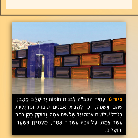
ציור 6
עָתִיד הקב"ה לִבְנוֹת חוֹמוֹת יְרוּשָׁלַיִם מֵאַבְנֵי
שֹׁהַם וְיָשְׁפֶה, וְכֵן לְהָבִיא אֲבָנִים טוֹבוֹת וּמַרְגָּלִיּוֹת
בְּגֹדֶל שְׁלֹשִׁים אַמָּה עַל שְׁלֹשִׁים אַמָּה, וְחוֹקֵק בָּהֶן רֹחַב
עֶשֶׂר אַמָּה, עַל גֹּבַהּ עֶשְׂרִים אַמָּה, וּמַעֲמִידָן בְּשַׁעֲרֵי
יְרוּשָׁלַיִם.