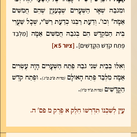
וּמִגֹּבַהּ שְׁאָר הַשְּׁעָרִים שֶׁבָּעִנְיָן שֶׁהֵם חֲמִשִּׁים
אַמָּה" וְכוּ'. וְדַעַת רַבֵּנוּ כְּדַעַת רַשִּׁ"י, שֶׁכָּל שַׁעֲרֵי
[מִלְּבַד
בֵּית הַמִּקְדָּשׁ הֵם בְּגֹבַהּ חֲמִשִּׁים אַמָּה
פֶּתַח קֹדֶשׁ הַקֳּדָשִׁים]
[ציור 5א]
.
וְאִלּוּ בְּבַיִת שֵׁנִי גֹּבַהּ פֶּתַח הַשְּׁעָרִים הָיָה עֶשְׂרִים
אַמָּה מִלְּבַד פֶּתַח הָאוּלָם
. וּפֶתַח קֹדֶשׁ
(מדות פ"ב מ"ג)
הַקֳּדָשִׁים
.
(מדות פ"ד מ"ז)
עַיֵּן לְשִׁכְנוֹ תִּדְרְשׁוּ חֵלֶק א פֶּרֶק מ פס' ה.