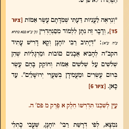
הַפֶּתַח? לֹא פֹּרַשׁ.
[ציור
*וְנִרְאֶה לַעֲנִיּוּת דַּעְתִּי שֶׁמִּדָּתָם עֶשֶׂר אַמּוֹת
5ד]
, וְדָבָר זֶה נִתָּן לִלְמוֹד מִסַּנְהֶדְרִין
(ק' ע"א בבא בתרא
: "דְּיָתִיב רַבִּי יוֹחָנָן וְקָא דָּרִישׁ עָתִיד
ע"ה ע"א)
הקב"ה לְהָבִיא אֲבָנִים טוֹבוֹת וּמַרְגָּלִיּוֹת שֶׁהֵן
שְׁלֹשִׁים עַל שְׁלֹשִׁים אַמּוֹת וְחוֹקֵק בָּהֶם עֶשֶׂר
בְּרוּם עֶשְׂרִים וּמַעֲמִידָן בְּשַׁעֲרֵי יְרוּשָׁלַיִם". עַד
[ציור 6]
כָּאן.
עַיֵּן לְשִׁכְנוֹ תִּדְרְשׁוּ חֵלֶק א פֶּרֶק מ פס' ה.
נִמְצָא, לְפִי דְּרָשַׁת רַבִּי' יוֹחָנָן, שֶׁעֳבִי כָּתְלֵי