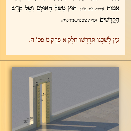
אַמּוֹת
חוּץ מִשֶּׁל הָאוּלָם וְשֶׁל קֹדֶשׁ
(מדות פ"ב מ"ג)
הַקֳּדָשִׁים.
.
(מדות פ"ב מ"ג, פ"ד מ"ז)
עַיֵּן לְשִׁכְנוֹ תִּדְרְשׁוּ חֵלֶק א פֶּרֶק מ פס' ה.