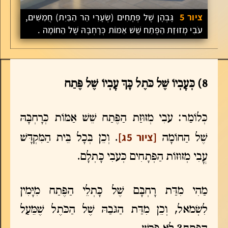
ציור 5
גָּבְהָן שֶׁל פְּתָחִים (שְׂעָרִי הַר הַבַּיִת) חֲמִשִּׁים,
עֹבִי מְזוּזַת הַפֶּתַח שֵׁשׁ אַמּוֹת כְּרָחְבָּהּ שֶׁל הַחוֹמָה .
8)
כְּעָבְיוֹ שֶׁל כֹּתֶל כָּךְ עָבְיוֹ שֶׁל פֶּתַח
כְּלוֹמַר: עֹבִי מְזוּזַת הַפֶּתַח שֵׁשׁ אַמּוֹת כְּרָחְבָּהּ
[ציור 5ג]
שֶׁל הַחוֹמָה
. וְכֵן בְּכָל בֵּית הַמִּקְדָּשׁ
עֳבִי מְזוּזוֹת הַפְּתָחִים כְּעֹבִי כָּתְלָם.
מַהִי מִדַּת רָחְבָּם שֶׁל כָּתְלֵי הַפֶּתַח מִיָּמִין
לִשְׂמֹאל, וְכֵן מִדַּת הַגֹּבַהּ שֶׁל הַכֹּתֶל שֶׁמֵּעַל