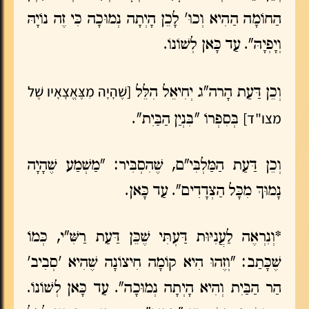
הַחוֹמָה הַהִיא וְכוּ' לָכֵן הָיְתָה נְמוּכָה כִּי זֶה נוֹיָהּ
וְיָפְיָהּ". עַד כָּאן לְשׁוֹנוֹ.
[שֶׁהָיָה מִצֶּאֱצָאָיו שֶׁל
וְכֵן דַּעַת הָרה"ג יְחִיאֵל הִלֵּל
מצו"ד]
בְּסִפְרוֹ "בִּנְיַן הַבַּיִת".
וְכֵן דַּעַת הַמַּלְבִּי"ם, שֶׁהִסְבִּיר: "מַשְׁמַע שֶׁהָיָה
נָמוּךְ מִכָּל הַצְּדָדִים". עַד כָּאן.
*וְנִרְאֶה לַעֲנִיּוּת דַּעְתִּי שֶׁכֵּן דַּעַת רַשִּׁ"י, כְּמוֹ
שֶׁכָּתַב: "וְזֶהוּ הִיא קוֹמָה חִיצוֹנָה שֶׁהִיא 'סְבִיב'
הַר הַבַּיִת וְהִיא הָיְתָה נְמוּכָה". עַד כָּאן לְשׁוֹנוֹ.