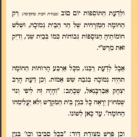
וּלְדַעַת הַתּוֹסְפוֹת יוֹם טוֹב
רַק
(בצורת הבית בהקדמה)
הַחוֹמָה הַמִּזְרָחִית שֶׁל הַר הַבַּיִת נְמוּכָה, וּשְׁלֹשׁ
חוֹמוֹתֶיהָ הַנּוֹסָפוֹת גְּבוֹהוֹת כְּמוֹ בְּבַיִת שֵׁנִי, וְדִיֵּק
זֹאת מֵרַשִּׁ"י.
אֲבָל לְדַעַת רַבֵּנוּ, מִכָּל אַרְבַּע הָרוּחוֹת הַחוֹמָה
תִּהְיֶה נְמוּכָה בְּגֹבַהּ שֵׁשׁ אַמּוֹת. וְכֵן דַּעַת הָרַב
יִצְחָק אַבַּרְבָּנֵאל, שֶׁכָּתַב: "וְהָיָה זֶה לְיֹפִי וְנוֹי
שֶׁמִּחוּץ יֵרָאֶה כָּל בִּנְיַן בֵּית הַמִּקְדָּשׁ וְלֹא יַעֲלִימֵהוּ
הַחוֹמָה". עַד כָּאן לְשׁוֹנוֹ.
וְכֵן פֵּרַשׁ מְצוּדַת דָּוִד: "בְּכָל סְבִיבוֹ וְכוּ' בִּנְיַן