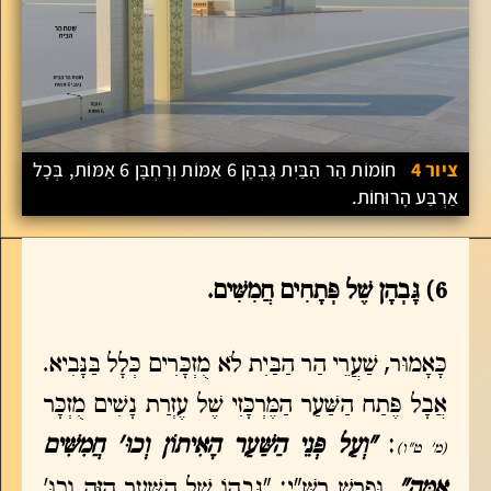
ציור 4
חוֹמוֹת הַר הַבַּיִת גָּבְהָן 6 אַמּוֹת וְרָחְבָּן 6 אַמּוֹת, בְּכָל
אַרְבַּע הָרוּחוֹת.
6) גָּבְהָן שֶׁל פְּתָחִים חֲמִשִּׁים.
כָּאָמוּר, שַׁעֲרֵי הַר הַבַּיִת לֹא מֻזְכָּרִים כְּלָל בַּנָּבִיא.
אֲבָל פֶּתַח הַשַּׁעַר הַמֶּרְכָּזִי שֶׁל עֶזְרַת נָשִׁים מֻזְכָּר
:
"וְעַל פְּנֵי הַשַּׁעַר הָאִיתוֹן וְכוּ' חֲמִשִּׁים
(מ' ט"ו)
אַמָּה"
. וּפֵרַשׁ רַשִּׁ"י: "גָּבְהוֹ שֶׁל הַשַּׁעַר הַזֶּה וְכוּ'