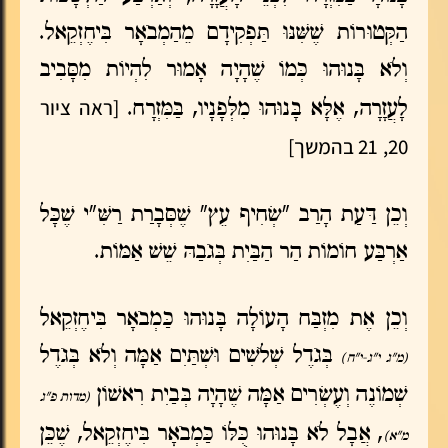
הַקְּטוּרוֹת שֶׁשִּׁנּוּ תַּפְקִידָם מֵהַמְבֹאָר בִּיחֶזְקֵאל.
וְלֹא בָּנוּהוּ כְּמוֹ שֶׁהָיָה אָמוּר לִהְיוֹת מִסָּבִיב
[ראה ציור
לָעֲזָרָה, אֶלָּא בָּנוּהוּ מִלְּפָנָיו, בַּמִּזְרָח.
20, 21 בהמשך]
וְכֵן דַּעַת הָרַב "שְׂחִיף עֵץ" שֶׁסְּבָרַת רַשִּׁ"י שֶׁכָּל
אַרְבַּע חוֹמוֹת הַר הַבַּיִת בְּגֹבַהּ שֵׁשׁ אַמּוֹת.
וְכֵן אֶת מִזְבַּח הָעוֹלָה בָּנוּהוּ כַּמְבֹאָר בִּיחֶזְקֵאל
בְּגֹדֶל שְׁלֹשִׁים וּשְׁתַּיִם אַמָּה וְלֹא בְּגֹדֶל
(מ"ג י"ג-י"ח)
שְׁמוֹנֶה וְעֶשְׂרִים אַמָּה שֶׁהָיָה בְּבַיִת רִאשׁוֹן
(מדות פ"ג
, אֲבָל לֹא בָּנוּהוּ כֻּלּוֹ כַּמְבֹאָר בִּיחֶזְקֵאל, שֶׁכֵּן
מ"א)