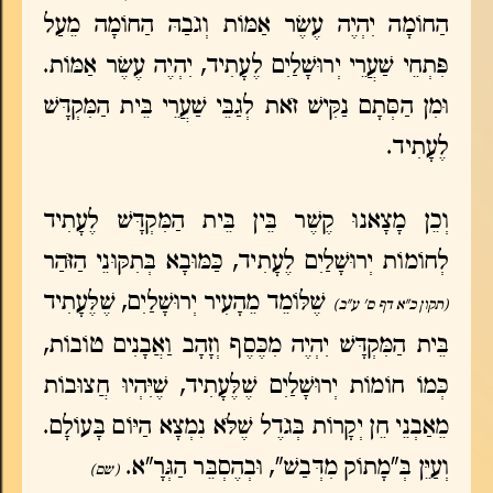
הַחוֹמָה יִהְיֶה עֶשֶׂר אַמּוֹת וְגֹבַהּ הַחוֹמָה מֵעַל
פִּתְחֵי שַׁעֲרֵי יְרוּשָׁלַיִם לֶעָתִיד, יִהְיֶה עֶשֶׂר אַמּוֹת.
וּמִן הַסְּתָם נַקִּישׁ זֹאת לְגַבֵּי שַׁעֲרֵי בֵּית הַמִּקְדָּשׁ
לֶעָתִיד.
וְכֵן מָצָאנוּ קֶשֶׁר בֵּין בֵּית הַמִּקְדָּשׁ לֶעָתִיד
לְחוֹמוֹת יְרוּשָׁלַיִם לֶעָתִיד, כַּמּוּבָא בְּתִקּוּנֵי הַזֹּהַר
שֶׁלּוֹמֵד מֵהָעִיר יְרוּשָׁלַיִם, שֶׁלֶּעָתִיד
(תקון כ"א דף ס' ע"ב)
בֵּית הַמִּקְדָּשׁ יִהְיֶה מִכֶּסֶף וְזָהָב וַאֲבָנִים טוֹבוֹת,
כְּמוֹ חוֹמוֹת יְרוּשָׁלַיִם שֶׁלֶּעָתִיד, שֶׁיִּהְיוּ חֲצוּבוֹת
מֵאַבְנֵי חֵן יְקָרוֹת בְּגֹדֶל שֶׁלֹּא נִמְצָא הַיּוֹם בָּעוֹלָם.
וְעַיֵּן בְּ"מָתוֹק מִדְּבַשׁ", וּבְהֶסְבֵּר הַגְּרָ"א.
(שם)