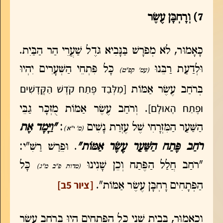
7) וְרָחְבָּן עֶשֶׂר
כָּאָמוּר, לֹא מְפֹרָשׁ בַּנָּבִיא גֹּדֶל שַׁעֲרֵי הַר הַבַּיִת.
וּלְדַעַת רַבֵּנוּ
כָּל פִּתְחֵי הַשְּׁעָרִים יִהְיוּ
(עמ' קפ"ט)
[מִלְּבַד פֶּתַח קֹדֶשׁ הַקֳּדָשִׁים
בְּרֹחַב עֶשֶׂר אַמּוֹת
וּפֶתַח הָאוּלָם]
. וְרֹחַב עֶשֶׂר אַמּוֹת מֻזְכָּר גַּבֵּי
הַשַּׁעַר הַמִּזְרָחִי שֶׁל עֶזְרַת נָשִׁים
:
"וַיָּמָד אֶת
(מ' י"א)
רֹחַב פֶּתַח הַשַּׁעַר עֶשֶׂר אַמּוֹת"
. וּפֵרַשׁ רַשִּׁ"י:
"רֹחַב חֲלַל הַפֶּתַח וְכֵן שָׁנִינוּ
כָּל
(מדות פ"ב מ"ג)
[ציור 5ב]
הַפְּתָחִים רָחְבָּן עֶשֶׂר אַמּוֹת".
וְכָאָמוּר, בְּבַיִת שֵׁנִי כָּל הַפְּתָחִים הָיוּ בְּרֹחַב עֶשֶׂר