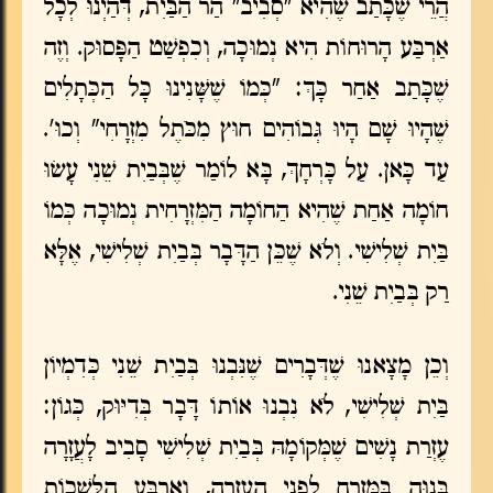
הֲרֵי שֶׁכָּתַב שֶׁהִיא "סְבִיב" הַר הַבַּיִת, דְּהַיְנוּ לְכָל
אַרְבַּע הָרוּחוֹת הִיא נְמוּכָה, וְכִפְשַׁט הַפָּסוּק. וְזֶה
שֶׁכָּתַב אַחַר כָּךְ: "כְּמוֹ שֶׁשָּׁנִינוּ כָּל הַכְּתָלִים
שֶׁהָיוּ שָׁם הָיוּ גְּבוֹהִים חוּץ מִכֹּתֶל מִזְרָחִי" וְכוּ'.
עַד כָּאן. עַל כָּרְחָךְ, בָּא לוֹמַר שֶׁבְּבַיִת שֵׁנִי עָשׂוּ
חוֹמָה אַחַת שֶׁהִיא הַחוֹמָה הַמִּזְרָחִית נְמוּכָה כְּמוֹ
בַּיִת שְׁלִישִׁי. וְלֹא שֶׁכֵּן הַדָּבָר בְּבַיִת שְׁלִישִׁי, אֶלָּא
רַק בְּבַיִת שֵׁנִי.
וְכֵן מָצָאנוּ שֶׁדְּבָרִים שֶׁנִּבְנוּ בְּבַיִת שֵׁנִי כְּדִמְיוֹן
בַּיִת שְׁלִישִׁי, לֹא נִבְנוּ אוֹתוֹ דָּבָר בְּדִיּוּק, כְּגוֹן:
עֶזְרַת נָשִׁים שֶׁמְּקוֹמָהּ בְּבַיִת שְׁלִישִׁי סָבִיב לָעֲזָרָה
בָּנוּהָ בַּמִּזְרָח לִפְנֵי הָעֲזָרָה, וְאַרְבַּע הַלְּשָׁכוֹת