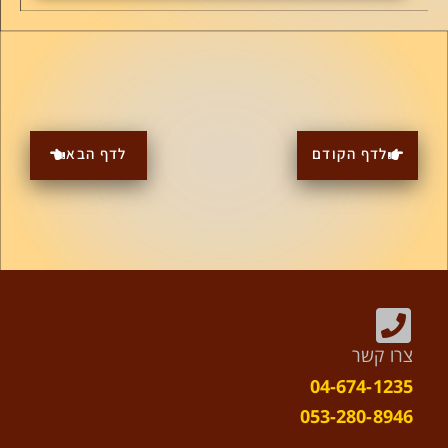
לדף הקודם
לדף הבא
צרו קשר
04-674-1235
053-280-8946