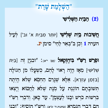
(2)
הַבַּיִת הַשְּׁלִישִׁי
[יוֹתֵר מִבַּיִת א' וּב']
חֲשִׁיבוּת בַּיִת שְׁלִישִׁי
לְעֵיל
הערה
1
וְכֵן בִּ"בְאֵר לַחַי" סימן
יג
.
[בַּיִת
וּפֵרַשׁ רַשִּׁ"י בִּיחֶזְקֵאל
: "וּבִנְיָן זֶה
(פס' י"א)
שְׁלִישִׁי]
מֵאָז הָיָה רָאוּי לָהֶם, כְּשֶׁעָלוּ מִן הַגּוֹלָה
[בִּזְמַן עֶזְרָא]
. אֶלָּא שֶׁגָּרַם הַחֵטְא שֶׁלֹּא הָיְתָה
תְּשׁוּבָתָם הוֹגֶנֶת עַל מְנָת שֶׁלֹּא לַחֲטוֹא וְיָצְאוּ
בִּרְשׁוּת כֹּרֶשׁ וּבָנוּ לְעַצְמָן". עַד כָּאן. וְדִבְרֵי רַשִּׁ"י
הֵם דִּבְרֵי הַגְּמָרָא
וְרַשִּׁ"י הוֹסִיף: "וּבָנוּ
(ברכות ד' ע"א)