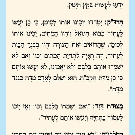
יֵדְעוּ לַעֲשׂוֹת בְּקֵץ הַיָּמִין.
הָרַדַּ"ק
: יִמְדְּדוּ וְיָכִינוּ אוֹתוֹ לְסִימָן, כִּי כֵן יַעֲשׂוּ
לֶעָתִיד בְּבוֹא הַגּוֹאֵל וְיִחְיוּ הַמֵּתִים, יָכִינוּ אוֹתוֹ
לְסִימָן, שֶׁהָרוֹאִים זֹאת הַצּוּרָה יִחְיוּ בְּבִנְיַן הַבַּיִת
לֶעָתִיד, וְזֶה רְאָיָה לִתְחִיַּת הַמֵּתִים וְכוּ' וְאִם לֹא
יִשְׁמְרוּ אוֹתָם בְּלִבָּם וְלֹא יַאֲמִינוּ, לֹא יַעֲשׂוּ אוֹתָם
כִּי כֵן מִדַּת הקב"ה, הוּא יְשַׁלֵּם לָאָדָם מִדָּה כְּנֶגֶד
מִדָּה".
מְצוּדַת דָּוִד
: "וְאִם יִשְׁמְרוּ בְּלִבָּם וְכוּ' וְאָז יִזְכּוּ
לַעֲמוֹד בַּתְּחִיָּה וְיַעֲשׂוּ אוֹתָם לֶעָתִיד".