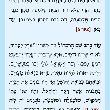
הָרִאשׁוֹן הַיְנוּ חָכְמָה, וּקְצָת דּוֹמֶה אֶל הָאַחֲרוֹן הַיְנוּ
כֶּתֶר, הֲרֵי שֶׁלֹּא הָיָה הַבַּיִת שֶׁלְּמַטָּה מְכֻוָּן כְּנֶגֶד
הַבַּיִת שֶׁלְּמַעְלָה, וְזֶה גָּרַם חֶסְרוֹן הַשְּׁכִינָה]
. עַד
[ציור 5]
כָּאן.
עוֹד כָּתַב שָׁם הָרַמְחַ"ל
וְזֶה לְשׁוֹנוֹ: "אֲבָל לֶעָתִיד,
לֹא דַּי שֶׁיִּהְיוּ דּוֹמִים, אֶלָּא שֶׁהַבַּיִת הָעֶלְיוֹן יִתְפַּשֵּׁט
וְיַגִּיעַ לְמַטָּה וְכוּ' וְיִשְׂרָאֵל לוּלֵי זָכוּ בְּמַעֲשֵׂיהֶם,
הָיְתָה רְאוּיָה לִהְיוֹת גְּאֻלַּת עֶזְרָא כִּגְאֻלַּת מִצְרַיִם,
וּבִיאָתָם כְּבִיאַת יְהוֹשֻׁעַ וְאָז הָיוּ בּוֹנִים אֶת הַבַּיִת
בַּתַּבְנִית אֲשֶׁר רָאָה יְחֶזְקֵאל, וְהָיוּ שְׁנֵי בָּתֵּי
הַמִּקְדָּשׁ, שֶׁלְּמַעְלָה וְשֶׁלְּמַטָּה, מְכֻוָּנִים זֶה לָזֶה
[ציור 1]