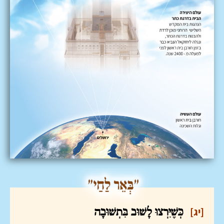
[יג]
כְּשֶׁיִּרְצוּ לָשׁוּב בִּתְשׁוּבָה