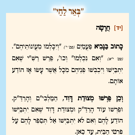
[יד]
חֲרָטָה
כָּתוּב בַּנָּבִיא
פַּעֲמַיִם
"וְיִכָּלְמוּ מֵעֲוֹנוֹתֵיהֶם".
(פס' י')
"וְאִם נִכְלְמוּ" וְכוּ', פֵּרַשׁ רַשִּׁ"י שֶׁאִם
(פס' י"א)
יִתְבַּיְּשׁוּ וְיִכְבְּשׁוּ פְּנֵיהֶם מִכָּל אֲשֶׁר עָשׂוּ אָז הוֹדַע
אוֹתָם.
וְכֵן פֵּרְשׁוּ מְצוּדַת דָּוִד
, הַמַּלְבִּי"ם וְהָרַדַּ"ק.
וּפֵרְשׁוּ עוֹד הָרַדַּ"ק וּמְצוּדַת דָּוִד שֶׁאִם יִתְבַּיְּשׁוּ
הוֹדַע לָהֶם וְאִם לֹא יִתְבַּיְּשׁוּ אַל תְּסַפֵּר לָהֶם עַל
פִּרְטֵי הַבַּיִת, עַד כָּאן.