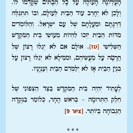
הָעֶלְיוֹנָה הָעוֹלָה עַל כָּל הַבָּתִּים שֶׁקָּדְמוּ לוֹ.
וְלָכֵן לֹא יֵחָרֵב עוֹד הַבַּיִת לְעוֹלָם, וּבוֹ תִּתְגַּלֶּה
דַּרְגָּתָם וּמַעֲלָתָם שֶׁל עַם יִשְׂרָאֵל. וְהַלּוֹמְדִים
מִדּוֹת הַבַּיִת יִזְכּוּ לִהְיוֹת מֵעוֹשֵׂי בֵּית הַמִּקְדָּשׁ
[טז]
הַשְּׁלִישִׁי
. אוּלָם אִם לֹא יְגַלּוּ רָצוֹן שֶׁל
חֲרָטָה עַל מַעֲשֵׂיהֶם, וּמִמֵּילָא לֹא יְגַלּוּ רָצוֹן עַל
בִּנְיַן הַבַּיִת אָז לֹא יְלַמְּדֵם הַבַּיִת וְעִנְיָנָיו.
לֶעָתִיד יִהְיֶה בֵּית הַמִּקְדָּשׁ בַּצַּד הַצְּפוֹנִי שֶׁל
חֵלֶק הַתְּרוּמָה – בְּרֹאשׁ הָהָר, כְּלוֹמַר בַּנְּקֻדָּה
[ציור 9]
הַגְּבוֹהָה בְּיוֹתֵר.
* * *