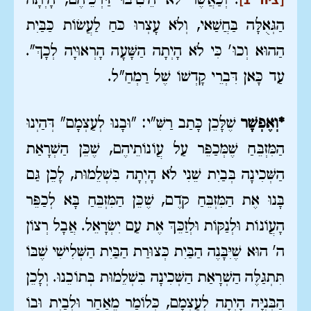
.
וְכַאֲשֶׁר לֹא הֵיטִיבוּ דַּרְכֵיהֶם, הָיְתָה
הַגְּאֻלָּה בַּחֲשַׁאי, וְלֹא עָצְרוּ כֹּחַ לַעֲשׂוֹת כַּבַּיִת
הַהוּא וְכוּ' כִּי לֹא הָיְתָה הַשָּׁעָה הָרְאוּיָה לְכָךְ".
עַד כָּאן דִּבְרֵי קָדְשׁוֹ שֶׁל רַמְחַ"ל.
*וְאֶפְשָׁר
שֶׁלָּכֵן כָּתַב רַשִּׁ"י: "וּבָנוּ לְעַצְמָם" דְּהַיְנוּ
הַמִּזְבֵּחַ שֶׁמְּכַפֵּר עַל עֲוֹנוֹתֵיהֶם, שֶׁכֵּן הַשְׁרָאַת
הַשְּׁכִינָה בְּבַיִת שֵׁנִי לֹא הָיְתָה בִּשְׁלֵמוּת, לָכֵן גַּם
בָּנוּ אֶת הַמִּזְבֵּחַ קֹדֶם, שֶׁכֵּן הַמִּזְבֵּחַ בָּא לְכַפֵּר
הָעֲוֹנוֹת וּלְנַקּוֹת וּלְזַכֵּךְ אֶת עַם יִשְׂרָאֵל. אֲבָל רְצוֹן
ה' הוּא שֶׁיִּבָּנֶה הַבַּיִת כְּצוּרַת הַבַּיִת הַשְּׁלִישִׁי שֶׁבּוֹ
תִּתְגַּלֶּה הַשְׁרָאַת הַשְּׁכִינָה בִּשְׁלֵמוּת בְּתוֹכֵנוּ. וְלָכֵן
הַבְּנִיָּה הָיְתָה לְעַצְמָם, כְּלוֹמַר מֵאַחַר וּלְבַיִת וּבוֹ