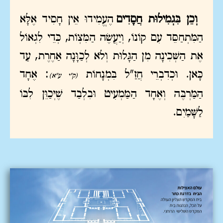
וְכֵן בִּגְמִילוּת חֲסָדִים
הֶעֱמִידוּ אֵין חָסִיד אֶלָּא
הַמִּתְחַסֵּד עִם קוֹנוֹ, וְיַעֲשֶׂה הַמִּצְוֹת, כְּדֵי לִגְאוֹל
אֶת הַשְּׁכִינָה מִן הַגָּלוּת וְלֹא לְכַוָּנָה אַחֶרֶת, עַד
כָּאן. וּכְדִבְרֵי חֲזַ"ל בִּמְנָחוֹת
: אֶחָד
(ק"י ע"א)
הַמַּרְבֶּה וְאֶחָד הַמַּמְעִיט וּבִלְבַד שֶׁיְּכַוֵּן לִבּוֹ
לַשָּׁמַיִם.