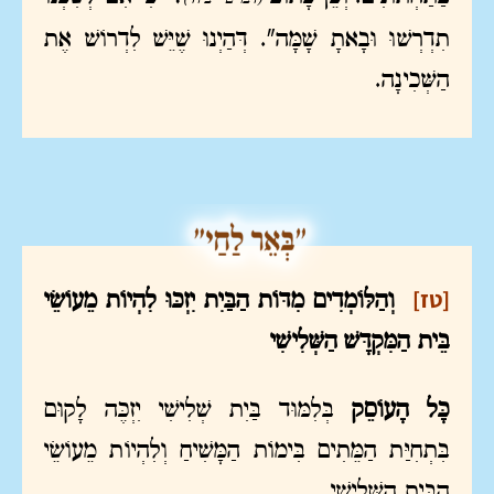
תִדְרְשׁוּ וּבָאתָ שָׁמָּה". דְּהַיְנוּ שֶׁיֵּשׁ לִדְרוֹשׁ אֶת
הַשְּׁכִינָה.
[טז]
וְהַלּוֹמְדִים מִדּוֹת הַבַּיִת יִזְכּוּ לִהְיוֹת מֵעוֹשֵׂי
בֵּית הַמִּקְדָּשׁ הַשְּׁלִישִׁי
כָּל הָעוֹסֵק
בְּלִמּוּד בַּיִת שְׁלִישִׁי יִזְכֶּה לָקוּם
בִּתְחִיַּת הַמֵּתִים בִּימוֹת הַמָּשִׁיחַ וְלִהְיוֹת מֵעוֹשֵׂי
הַבַּיִת הַשְּׁלִישִׁי.