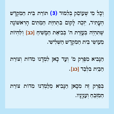
וְכָל מִי שֶׁעוֹסֵק בְּלִמּוּד
(3)
תּוֹרַת בֵּית הַמִּקְדָּשׁ
הֶעָתִיד, יִזְכֶּה לָקוּם בִּתְחִיַּת הַמֵּתִים הָרִאשׁוֹנָה
[כב]
שֶׁתִּהְיֶה בְּעֶזְרַת ה' בְּבִיאַת הַמָּשִׁיחַ
וְלִהְיוֹת
מֵעוֹשֵׂי בֵּית הַמִּקְדָּשׁ הַשְּׁלִישִׁי.
הַנָּבִיא מִפֶּרֶק מ' וְעַד כָּאן לִמְּדָנוּ מִדּוֹת וְצוּרַת
[כג]
הַבַּיִת בִּלְבַד
.
בְּפֶרֶק זֶה מִכָּאן הַנָּבִיא מְלַמְּדֵנוּ מִדּוֹת צוּרַת
הַמִּזְבֵּחַ וְעִנְיָנָיו.