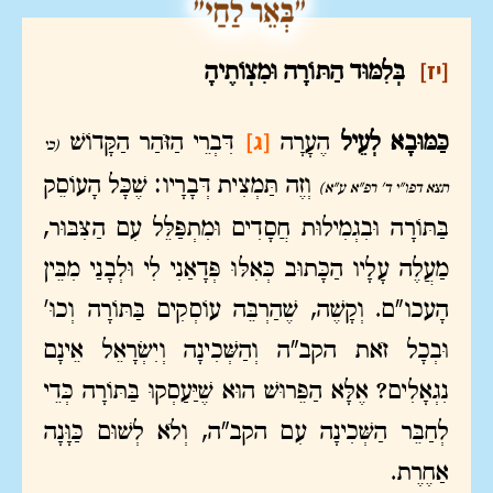
[יז]
בְּלִמּוּד הַתּוֹרָה וּמִצְוֹתֶיהָ
[ג]
כַּמּוּבָא לְעֵיל
הֶעָרָה
דִּבְרֵי הַזֹּהַר הַקָּדוֹשׁ
(כי
וְזֶה תַּמְצִית דְּבָרָיו: שֶׁכָּל הָעוֹסֵק
תצא דפו"י ד' רפ"א ע"א)
בַּתּוֹרָה וּבִגְמִילוּת חֲסָדִים וּמִתְפַּלֵּל עִם הַצִּבּוּר,
מַעֲלֶה עָלָיו הַכָּתוּב כְּאִלּוּ פְּדָאַנִי לִי וּלְבָנַי מִבֵּין
הָעכו"ם. וְקָשֶׁה, שֶׁהַרְבֵּה עוֹסְקִים בַּתּוֹרָה וְכוּ'
וּבְכָל זֹאת הקב"ה וְהַשְּׁכִינָה וְיִשְׂרָאֵל אֵינָם
נִגְאָלִים? אֶלָּא הַפֵּרוּשׁ הוּא שֶׁיַּעַסְקוּ בַּתּוֹרָה כְּדֵי
לְחַבֵּר הַשְּׁכִינָה עִם הקב"ה, וְלֹא לְשׁוּם כַּוָּנָה
אַחֶרֶת.