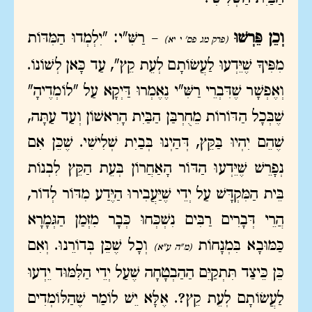
וְכֵן פֵּרְשׁוּ
– רַשִּׁ"י: "יִלְמְדוּ הַמִּדּוֹת
(פרק מג פס' י יא)
מִפִּיךָ שֶׁיֵּדְעוּ לַעֲשׂוֹתָם לְעֵת קֵץ", עַד כָּאן לְשׁוֹנוֹ.
וְאֶפְשָׁר שֶׁדִּבְרֵי רַשִּׁ"י נֶאֶמְרוּ דַּיְקָא עַל "לוֹמְדֶיהָ"
שֶׁבְּכָל הַדּוֹרוֹת מֵחֻרְבַּן הַבַּיִת הָרִאשׁוֹן וְעַד עַתָּה,
שֶׁהֵם יִהְיוּ בַּקֵּץ, דְּהַיְנוּ בְּבַיִת שְׁלִישִׁי. שֶׁכֵּן אִם
נְפָרֵשׁ שֶׁיֵּדְעוּ הַדּוֹר הָאַחֲרוֹן בְּעֵת הַקֵּץ לִבְנוֹת
בֵּית הַמִּקְדָּשׁ עַל יְדֵי שֶׁיַּעֲבִירוּ הַיֶּדַע מִדּוֹר לְדוֹר,
הֲרֵי דְּבָרִים רַבִּים נִשְׁכְּחוּ כְּבָר מִזְּמַן הַגְּמָרָא
כַּמּוּבָא בִּמְנָחוֹת
וְכָל שֶׁכֵּן בְּדוֹרֵנוּ. וְאִם
(מ"ה ע"א)
כֵּן כֵּיצַד תִּתְקַיֵּם הַהַבְטָחָה שֶׁעַל יְדֵי הַלִּמּוּד יֵדְעוּ
לַעֲשׂוֹתָם לְעֵת קֵץ?. אֶלָּא יֵשׁ לוֹמַר שֶׁהַלּוֹמְדִים