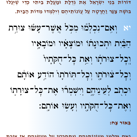
דּוֹרוֹת בְּנֵי יִשְׂרָאֵל אֶת גְּדֻלַּת וּמַעֲלַת בֵּיתִי כְּדֵי שֶׁיְּגַלּוּ
בּוּשָׁה צַעַר וַחֲרָטָה עַל עֲוֹנוֹתֵיהֶם וְיִלְמְדוּ מִדּוֹת הַבַּיִת.
יא
וְאִֽם־נִכְלְמ֞וּ מִכֹּ֣ל אֲשֶׁר־עָשׂ֗וּ צוּרַ֣ת
הַבַּ֡יִת וּתְכוּנָת֡וֹ וּמוֹצָאָ֡יו וּמוֹבָאָ֣יו
וְֽכׇל־
צוּרֹתָ֡ו
וְאֵ֣ת כׇּל־חֻקֹּתָיו֩
וְכׇל־
צ֨וּרֹתָ֤ו
וְכׇל־
תּֽוֹרֹתָו֙
הוֹדַ֣ע אוֹתָ֔ם
וּכְתֹ֖ב לְעֵינֵיהֶ֑ם וְיִשְׁמְר֞וּ אֶת־כׇּל־צוּרָת֛וֹ
וְאֶת־כׇּל־חֻקֹּתָ֖יו וְעָשׂ֥וּ אוֹתָֽם׃
בֵּאוּר צַח:
וְאִם יִכָּלְמוּ מֵעֲוֹנוֹתֵיהֶם וְיִתְחָרְטוּ עַל מַעֲשֵׂיהֶם אָז צוּרַת