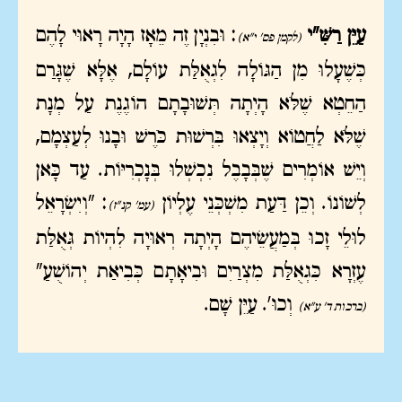
עַיֵּן רַשִּׁ"י
: וּבִנְיָן זֶה מֵאָז הָיָה רָאוּי לָהֶם
(לקמן פס' י"א)
כְּשֶׁעָלוּ מִן הַגּוֹלָה לִגְאֻלַּת עוֹלָם, אֶלָּא שֶׁגָּרַם
הַחֵטְא שֶׁלֹּא הָיְתָה תְּשׁוּבָתָם הוֹגֶנֶת עַל מְנָת
שֶׁלֹּא לַחֲטוֹא וְיָצְאוּ בִּרְשׁוּת כֹּרֶשׁ וּבָנוּ לְעַצְמָם,
וְיֵשׁ אוֹמְרִים שֶׁבְּבָבֶל נִכְשְׁלוּ בְּנָכְרִיּוֹת. עַד כָּאן
לְשׁוֹנוֹ. וְכֵן דַּעַת מִשְׁכְּנֵי עֶלְיוֹן
: "וְיִשְׂרָאֵל
(עמ' קנ"ז)
לוּלֵי זָכוּ בְּמַעֲשֵׂיהֶם הָיְתָה רְאוּיָה לִהְיוֹת גְּאֻלַּת
עֶזְרָא כִּגְאֻלַּת מִצְרַיִם וּבִיאָתָם כְּבִיאַת יְהוֹשֻׁעַ"
וְכוּ'. עַיֵּן שָׁם.
(ברכות ד' ע"א)