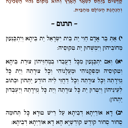
קָדָשִׁים בְּיַחַס לִשְׁאָר הָאָרֶץ וְהוּא מְקוֹם גִּלּוּי הַשְּׁכִינָה
וְהַנְהָגַת הָעוֹלָם מֵהַבַּיִת.
– תרגום –
י)
אַתְּ בַּר אָדָם חַוִי יַת בֵּית יִשְׂרָאֵל יַת בֵּיתָא וְיִתְכַּנְעוּן
מֵחוֹבֵיהוֹן וְיִמְשְׁחוּן יַת טִקוּסֵיהּ:
יא)
וְאִם יִתְכַּנָעוּן מִכָּל דַעֲבֵדוּ בְמֶחְזֵיהוֹן צוּרַת בֵּיתָא
וְטִקוּסֵיהּ וּמַפְקָנוֹהִי וּמַעֲלָנוֹהִי וְכָל צוּרָתֵהּ וְיַת כָּל
גְזֵירָתֵהּ וְכָל צוּרָתֵהּ וְכָל דַחֲזֵי לֵיהּ הוֹדַע יַתְהוֹן וּכְתוֹב
לְעֵינֵיהוֹן וְיִטְרוּן יַת כָּל צוּרָתֵהּ וְיַת כָּל גְזֵירָתֵהּ וְיַעְבְּדוּן
יַתְהוֹן:
יב)
דָא אוֹרַיְתָא דְבֵיתָא עַל רֵישׁ טוּרָא כָּל תְּחוּמֵהּ
סְחוֹר סְחוֹר קוֹדֶשׁ קוֹדְשַׁיָא הָא דָא אוֹרַיְתָא דְבֵיתָא: