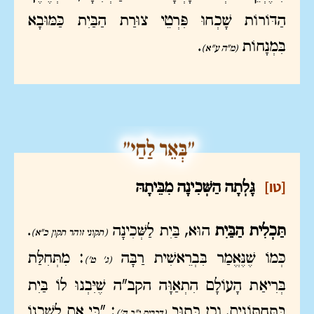
הַדּוֹרוֹת שָׁכְחוּ פִּרְטֵי צוּרַת הַבַּיִת כַּמּוּבָא
בִּמְנָחוֹת
.
(מ"ה ע"א)
[טו]
גָּלְתָה הַשְּׁכִינָה מִבֵּיתָהּ
תַּכְלִית הַבַּיִת
הוּא, בַּיִת לַשְּׁכִינָה
.
(תקוני זוהר תקון כ"א)
כְּמוֹ שֶׁנֶּאֱמַר בִּבְרֵאשִׁית רַבָּה
: מִתְּחִלַּת
(ג' ט')
בְּרִיאַת הָעוֹלָם הִתְאַוָּה הקב"ה שֶׁיִּבְנוּ לוֹ בַּיִת
בַּתַּחְתּוֹנִים. וְכֵן כָּתוּב
: "כִּי אִם לְשִׁכְנוֹ
(דברים י"ב ה')