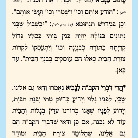
כָּתוּב בַּנָּבִיא
: "וּמָדְדוּ אֶת תָּכְנִית"
(בפס' י')
(ובפס'
: "הוֹדַע אוֹתָם וְכוּ' וְיִשְׁמְרוּ וְכוּ' וְעָשׂוּ אוֹתָם".
י"א)
וְכֵן בְּמִדְרַשׁ תַּנְחוּמָא
: "וּבִשְׁבִיל שֶׁבָּנַי
(צו פרק י"ד)
נְתוּנִים בַּגּוֹלָה יִהְיֶה בִּנְיַן בֵּיתִי בָּטֵל? גָּדוֹל
קְרִיָּתָהּ בַּתּוֹרָה כְּבִנְיָנָהּ וְכוּ' וְיִתְעַסְּקוּ לִקְרוֹת
צוּרַת הַבַּיִת כְּאִלּוּ הֵם עוֹסְקִים בְּבִנְיַן הַבַּיִת". עַד
כָּאן.
*הֲרֵי דִּבְרֵי הקב"ה לַנָּבִיא
נֶאֶמְרוּ וַדַּאי גַּם אֵלֵינוּ.
שֶׁכֵּן, לְפָנָיו גָּלוּי וְיָדוּעַ בְּדִיּוּק מָתַי יִבָּנֶה הַבַּיִת,
וְיָדוּעַ לְפָנָיו שֶׁאָנוּ בְּדוֹרֵנוּ עֲדַיִן בְּגָלוּת וְהַבַּיִת
עוֹד לֹא נִבְנָה, אִם כֵּן וַדַּאי שֶׁדִּבְרֵי הקב"ה הֵם
גַּם אֵלֵינוּ, שֶׁהַלּוֹמֵד צוּרַת הַבַּיִת וּמוֹדֵד