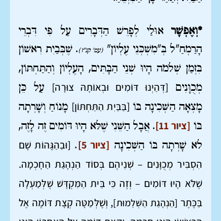
*וְאֶפְשָׁר
אוּלַי לְפָרֵשׁ הַדְּבָרִים עַל פִּי דִּבְרֵי
הָרַמְחַ"ל בְּ"מִשְׁכְּנֵי עֶלְיוֹן"
. שֶׁבְּבַיִת רִאשׁוֹן
(עמ' קנ"ז)
בִּזְמַן שְׁלֹמֹה הָיוּ שְׁנֵי הַבָּתִּים, הָעֶלְיוֹן וְהַתַּחְתּוֹן,
[דְּהַיְנוּ דּוֹמִים וּבְאוֹתָהּ צוּרָה]
מְכֻוָּנִים
עַל כֵּן
[בַּבַּיִת הַתַּחְתּוֹן]
מָצְאָה הַשְּׁכִינָה בּוֹ
מָנוֹחַ וְשָׁרְתָה
[ציור 11]
בּוֹ
. אֲבָל הַשֵּׁנִי שֶׁלֹּא הָיוּ דּוֹמִים זֶה לָזֶה,
[ציור 5]
[וּבַהַגָּהוֹת שָׁם
לֹא שָׁרְתָה בּוֹ הַשְּׁכִינָה
.
הִסְבִּיר מְכֻוָּנִים – שְׁנֵיהֶם בְּסוֹד הַנְהָגַת הַחָכְמָה.
שֶׁלֹּא הָיוּ דּוֹמִים – וְזֶה כִּי בֵּית הַמִּקְדָּשׁ שֶׁלְּמַעְלָה
בַּכֶּתֶר
, וְשֶׁלְּמַטָּה קְצָת דּוֹמֶה אֶל
[הַנְהָגַת הַשְּׁלֵמוּת]