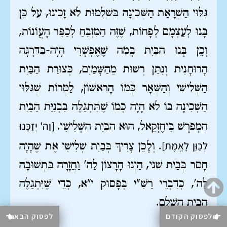
גִּלּוּי הַשְׁרָאַת הַשְּׁכִינָה בִּשְׁלֵמוּת לֹא זָכִינוּ, עַל כֵּן
בָּנוּ לְעַצְמָם לְפָחוֹת, שֶׁזֶּה הַמִּזְבֵּחַ לְכַפֵּר הָעֲוֹנוֹת,
וְכֵן בָּנוּ הַבַּיִת בְּמַה שֶּׁאֶפְשָׁרִי הָיָה-בַּדַּרְגָּה
הָרוּחָנִית וְנִתַּן רְשׁוּת מֵהַשָּׁמַיִם, כְּצוּרַת הַבַּיִת
הַשְּׁלִישִׁי וְהַשְּׁאָר כְּמוֹ הָרִאשׁוֹן, לַמְרוֹת שֶׁגִּלּוּי
הַשְּׁכִינָה בּוֹ לֹא הָיָה כְּמוֹ שֶׁתִּתְגַּלֶּה בִּבְנִיַּת הַבַּיִת
[וַה' יְזַכֵּנוּ
הַמְפֹרָשׁ בִּיחֶזְקֵאל, הוּא הַבַּיִת הַשְּׁלִישִׁי.
לְכַוֵּן לָאֱמֶת]
. וְלָכֵן צָרִיךְ בְּבַיִת שְׁלִישִׁי אֶת שֶׁהָיָה
חָסֵר בְּבַיִת שֵׁנִי, הַיְנוּ הָרָצוֹן לַה' וַחֲזָרָה בִּתְשׁוּבָה
לַה', כְּדִבְרֵי רַשִּׁ"י בְּפָסוּק י"א, כְּדֵי שֶׁיִּתְגַּלֶּה
הַבַּיִת הַשָּׁלֵם.
לפסוק הקודם
לפסוק הבא