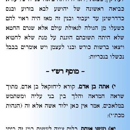
כביאה ראשונה של יהושע לבא בזרוע ובנס
כדדרשינן עד יעבור ובנין זה מאז היה ראוי להם
כשעלו מן הגולה לגאולת עולם אלא שגרם החטא
שלא היתה תשובתם הוגנת על מנת שלא לחטוא
ויצאו ברשות כורש ובנו לעצמן ויש אומרים בבבל
נכשלו בנכריות:
– מוסף רש"י
–
י)
אתה בן אדם.
קורא ליחזקאל בן אדם, מתוך
שראה המראה והלך בין בני עליה ומשתמש
במלאכים, אמר אין כאן ילוד אשה אלא זה (הגהות
מכת"י):
יא)
ועשו אותם.
כלום ציוה לעשות בנין זה בימי