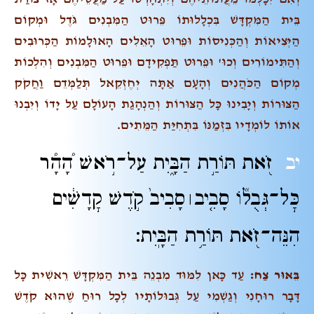
בֵּית הַמִּקְדָּשׁ בִּכְלָלוּתוֹ פֵּרוּט הַמִּבְנִים גֹּדֶל וּמְקוֹם
הַיְּצִיאוֹת וְהַכְּנִיסוֹת וּפֵרוּט הָאֵלִים הָאוּלָמוֹת הַכְּרוּבִים
וְהַתִּימוֹרִים וְכוּ' וּפֵרוּט תַּפְקִידָם וּפֵרוּט הַמִּבְנִים וְהִלְכוֹת
מְקוֹם הַכֹּהֲנִים וְהָעָם אַתָּה יְחֶזְקֵאל תְּלַמְּדֵם וַחֲקֹק
הַצּוּרוֹת וְיָבִינוּ כָּל הַצּוּרוֹת וְהַנְהָגַת הָעוֹלָם עַל יָדוֹ וְיִבְנוּ
אוֹתוֹ לוֹמְדָיו בִּזְמַנּוֹ בִּתְחִיַּת הַמֵּתִים.
יב
זֹ֖את תּוֹרַ֣ת הַבָּ֑יִת עַל־רֹ֣אשׁ הָ֠הָ֠ר
כׇּל־גְּבֻל֞וֹ סָבִ֤יב
סָבִיב֙ קֹ֣דֶשׁ קׇדָשִׁ֔ים
׀
הִנֵּה־זֹ֖את תּוֹרַ֥ת הַבָּֽיִת׃
בֵּאוּר צַח:
עַד כָּאן לִמּוּד מִבְנֵה בֵּית הַמִּקְדָּשׁ רֵאשִׁית כָּל
דָּבָר רוּחָנִי וְגַשְׁמִי עַל גְּבוּלוֹתָיו לְכָל רוּחַ שֶׁהוּא קֹדֶשׁ