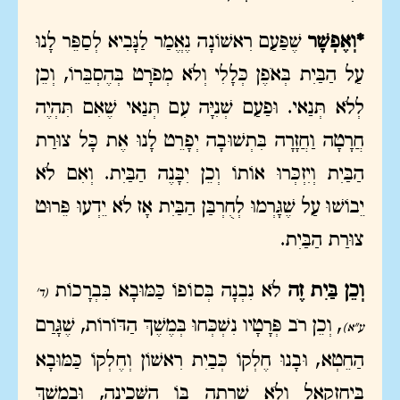
*וְאֶפְשָׁר
שֶׁפַּעַם רִאשׁוֹנָה נֶאֱמַר לַנָּבִיא לְסַפֵּר לָנוּ
עַל הַבַּיִת בְּאֹפֶן כְּלָלִי וְלֹא מְפֹרָט בְּהֶסְבֵּרוֹ, וְכֵן
לְלֹא תְּנַאי. וּפַעַם שְׁנִיָּה עִם תְּנַאי שֶׁאִם תִּהְיֶה
חֲרָטָה וַחֲזָרָה בִּתְשׁוּבָה יְפָרֵט לָנוּ אֶת כָּל צוּרַת
הַבַּיִת וְיִזְכְּרוּ אוֹתוֹ וְכֵן יִבָּנֶה הַבַּיִת. וְאִם לֹא
יֵבוֹשׁוּ עַל שֶׁגָּרְמוּ לְחֻרְבַּן הַבַּיִת אָז לֹא יֵדְעוּ פֵּרוּט
צוּרַת הַבַּיִת.
וְכֵן בַּיִת זֶה
לֹא נִבְנָה בְּסוֹפוֹ כַּמּוּבָא בִּבְרָכוֹת
(ד'
, וְכֵן רֹב פְּרָטָיו נִשְׁכְּחוּ בְּמֶשֶׁךְ הַדּוֹרוֹת, שֶׁגָּרַם
ע"א)
הַחֵטְא, וּבָנוּ חֶלְקוֹ כְּבַיִת רִאשׁוֹן וְחֶלְקוֹ כַּמּוּבָא
בִּיחֶזְקֵאל וְלֹא שָׁרְתָה בּוֹ הַשְּׁכִינָה, וּבְמֶשֶׁךְ