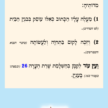
מִדּוֹתֶיהָ:
1)
מַעֲלֶה עָלָיו הַכָּתוּב כְּאִלּוּ עוֹסֵק בְּבִנְיַן הַבַּיִת
.
(לפי המדרש)
2)
וְיִזְכֶּה לָקוּם בַּתְּחִיָּה וְלַעֲשׂוֹתָהּ
(כדברי הנביא
.
והמפרשים)
וְעַיֵּן עוֹד
לְקַמָּן בְּהַשְׁלָמַת שָׁרַת הֶעָרָה
26
(ובספרנו
בָּעִנְיָן.
בעמוד 162)