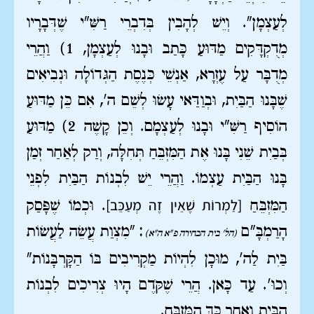
לְעַצְמָן". וְיֵשׁ לְהָבִין בְּדִבְרֵי רַשִּׁ"י שֶׁדְּבָרָיו
מְדֻקְדָּקִים מַדּוּעַ כָּתַב וּבָנוּ לְעַצְמָן, 1) וַהֲרֵי
מְדֻבָּר עַל עֶזְרָא, אַנְשֵׁי כְּנֶסֶת הַגְּדוֹלָה וּנְבִיאִים
שֶׁבָּנוּ הַבַּיִת, וּבְוַדַּאי עָשׂוּ לְשֵׁם ה', אִם כֵּן מַדּוּעַ
הוֹסִיף רַשִּׁ"י וּבָנוּ לְעַצְמָם. וְכֵן קָשֶׁה 2) מַדּוּעַ
בְּבַיִת שֵׁנִי בָּנוּ אֶת הַמִּזְבֵּחַ תְּחִלָּה, וְרַק לְאַחַר זְמַן
בָּנוּ הַבַּיִת עַצְמוֹ. וַהֲרֵי יֵשׁ לִבְנוֹת הַבַּיִת לִפְנֵי
[לַמְרוֹת שֶׁאֵין זֶה מְעַכֵּב]
הַמִּזְבֵּחַ
. וּכְמוֹ שֶׁפָּסַק
הָרַמְבָּ"ם
: "מִצְוַת עֲשֵׂה לַעֲשׂוֹת
(הל' בית הבחירה פ"א ה"א)
בַּיִת לַה', מוּכָן לִהְיוֹת מַקְרִיבִים בּוֹ הַקָּרְבָּנוֹת"
וְכוּ'. עַד כָּאן. הֲרֵי שֶׁקֹּדֶם הָיוּ צְרִיכִים לִבְנוֹת
הַבַּיִת וְאַחַר כָּךְ הַמִּזְבֵּחַ.