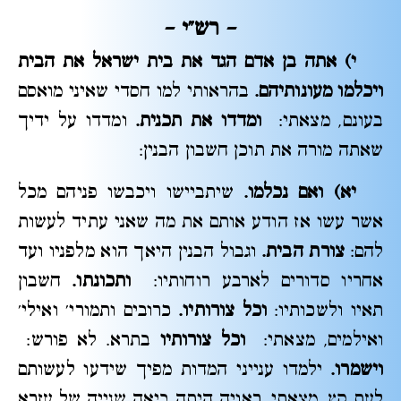
– רש"י
–
י)
אתה בן אדם הגד את בית ישראל את הבית
ויכלמו מעונותיהם.
בהראותי למו חסדי שאיני מואסם
בעונם, מצאתי:
ומדדו את תכנית.
ומדדו על ידיך
שאתה מורה את תוכן חשבון הבנין:
יא)
ואם נכלמו.
שיתביישו ויכבשו פניהם מכל
אשר עשו אז הודע אותם את מה שאני עתיד לעשות
להם:
צורת הבית.
וגבול הבנין היאך הוא מלפניו ועד
אחריו סדורים לארבע רוחותיו:
ותכונתו.
חשבון
תאיו ולשכותיו:
וכל צורותיו.
כרובים ותמורי' ואילי'
ואילמים, מצאתי:
וכל צורותיו
בתרא. לא פורש:
וישמרו.
ילמדו ענייני המדות מפיך שידעו לעשותם
לעת קץ, מצאתי, ראויה היתה ביאה שנייה של עזרא