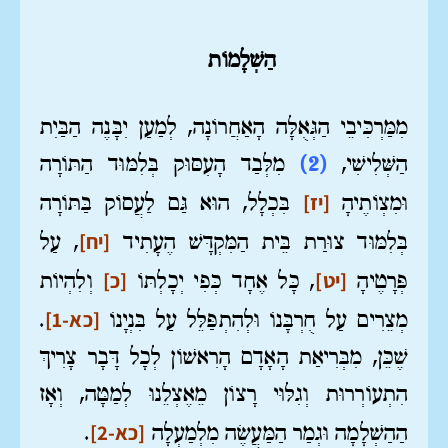
הַשְׁלָמוֹת
מִמַּרְכִּיבֵי הַגְּאֻלָּה הָאַחֲרוֹנָה, לְמַעַן יִבָּנֶה הַבַּיִת
הַשְּׁלִישִׁי,
(2)
מִלְּבַד הָעִסּוּק בְּלִמּוּד הַתּוֹרָה
[יז]
וּמִצְוֹתֶיהָ
בִּכְלָל, הוּא גַּם לַעֲסוֹק בַּתּוֹרָה
[יח]
בְּלִמּוּד צוּרַת בֵּית הַמִּקְדָּשׁ הֶעָתִיד
, עַל
[יט]
[כ]
פְּרָטֶיהָ
, כָּל אֶחָד כְּפִי יְכָלְתּוֹ
וְלִהְיוֹת
[כא-1]
מְצֵרִים עַל חֻרְבָּנוֹ וּלְהִתְפַּלֵּל עַל בִּנְיָנוֹ
.
שֶׁכֵּן, מִבְּרִיאַת הָאָדָם הָרִאשׁוֹן לְכָל דָּבָר צָרִיךְ
הִתְעוֹרְרוּת וְגִלּוּי רָצוֹן מֵאֶצְלֵנוּ לְמַטָּה, וְאָז
[כא-2]
הַהַשְׁלָמָה וּגְמַר הַמַּעֲשֶׂה מִלְמַעְלָה
.