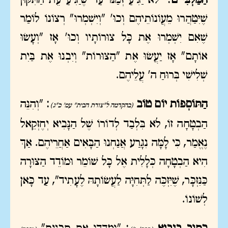
הַמַּלְבִּי"ם
: "לֹא יַגִּיעַ זְמַנּוֹ עַד שֶׁיַּגִּיעַ עֵת הַתִּקּוּן
שֶׁיִּטַּהֲרוּ מֵעֲוֹנוֹתֵיהֶם וְכוּ' "וְיִשְׁמְרוּ" רְצוֹנוֹ לוֹמַר
שֶׁאִם יִשְׁמְרוּ אֶת כָּל צוּרוֹתָיו וְכוּ' אָז "וְעָשׂוּ
אוֹתָם" אָז יַעֲשׂוּ אֶת "הַצּוּרוֹת" וְיִבְנוּ אֶת בַּיִת
שְׁלִישִׁי בְּרוּחַ ה' עֲלֵיהֶם.
הַתּוֹסְפוֹת יוֹם טוֹב
: "וְהִנֵּה
(בהקדמה ל"צורת הבית" עמ' כ"ג)
הַבְטָחָה זוֹ, לֹא בִּלְבַד לְדוֹרוֹ שֶׁל הַנָּבִיא יְחֶזְקֵאל
נֶאֱמַר, כִּי לָמָּה נִגָּרַע אֲנַחְנוּ הַבָּאִים אַחֲרֵיהֶם. אַךְ
הִיא הַבְטָחָה כְּלָלִית אֶל כָּל שׁוֹמֵר וּמוֹדֵד הַצּוּרָה
כַּנִּזְכָּר, שֶׁיִּזְכֶּה לַתְּחִיָּה לַעֲשׂוֹתָהּ לֶעָתִיד", עַד כָּאן
לְשׁוֹנוֹ.