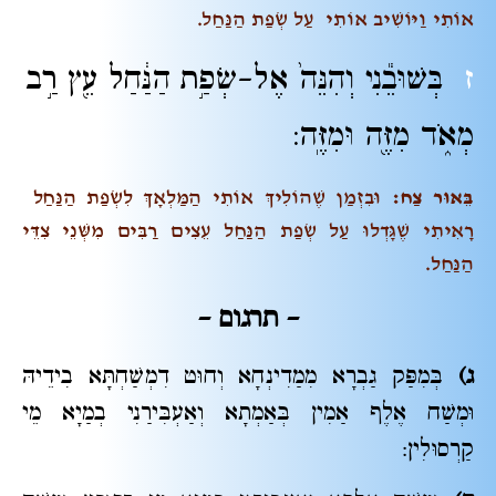
אוֹתִי וַיּוֹשִׁיב אוֹתִי עַל שְׂפַת הַנַּחַל.
ז
בְּשׁוּבֵ֕נִי וְהִנֵּה֙ אֶל-שְׂפַ֣ת הַנַּ֔חַל עֵ֖ץ רַ֣ב
מְאֹ֑ד מִזֶּ֖ה וּמִזֶּֽה:
בֵּאוּר צַח:
וּבִזְמַן שֶׁהוֹלִיךְ אוֹתִי הַמַּלְאָךְ לִשְׂפַת הַנַּחַל
רָאִיתִי שֶׁגָּדְלוּ עַל שְׂפַת הַנַּחַל עֵצִים רַבִּים מִשְּׁנֵי צִדֵּי
הַנַּחַל.
– תרגום –
ג)
בְּמִפַּק גַבְרָא מִמַדִינְחָא וְחוּט דִמְשַׁחְתָּא בִידֵיהּ
וּמְשַׁח אֶלֶף אַמִין בְּאַמְתָא וְאַעְבִּירַנִי בְמַיָא מֵי
קַרְסוּלִין: