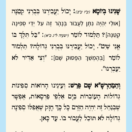
שָׁנִינוּ בְּיוֹמָא
:
יָכוֹל יַעֲבִירֶנּוּ בְּבֻרְנִי קְטַנָּה
(ע"ז ע"ב)
[אוּלַי יִהְיֶה נִתָּן לַעֲבוֹר בְּנָהָר זֶה עַל יְדֵי סְפִינָה
קְטַנָּה]
? תַּלְמוּד לוֹמַר
: "בַּל תֵּלֶךְ בּוֹ
(ישעיה ל"ג כ"א)
אֳנִי שַׁיִט". יָכוֹל יַעֲבִירֶנּוּ בְּבֻרְנִי גְּדוֹלָה? תַּלְמוּד
[בְּהֶמְשֵׁךְ הַפָּסוּק שָׁם]
לוֹמַר
: "וְצִי אַדִּיר לֹא
יַעַבְרֶנּוּ".
וְהַמַּהַרְשָׁ"א שָׁם פֵּרַשׁ:
וְעֵינֵינוּ הָרוֹאוֹת סְפִינוֹת
גְּדוֹלוֹת הָעוֹבְרוֹת בַּיָּם אַלְפֵי פַּרְסָאוֹת, אֶפְשָׁר
שֶׁבְּנַחַל זֶה יִהְיֶה הַזֶּרֶם כָּל כָּךְ חָזָק שֶׁאֲפִלּוּ סְפִינָה
גְּדוֹלָה לֹא תּוּכַל לַעֲבוֹר בּוֹ. עַד כָּאן.