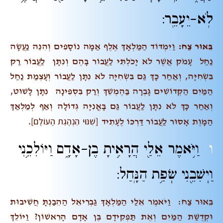
לֹֽא-יֵעָבֵֽר:
בֵּאוּר צַח:
וַיִּמְדּוֹד הַמַּלְאָךְ אֶלֶף אַמָּה נוֹסָפִים וְהִנֵּה נַעֲשָׂה
נַחַל עָמֹק אֲשֶׁר לֹא יָכֹלְתִּי לַעֲבוֹר בָּהֶם וְנִתָּן לַעֲבוֹר רַק
בִּשְׂחִיָּה, וְאַחַר כָּךְ גַּם בִּשְׂחִיָּה לֹא נִתָּן לַעֲבוֹר וְעָצְמַת נַחַל
הַמַּיִם הַקְּדוֹשִׁים גָּבְרָה בַּהֶמְשֵׁךְ וְרַק בִּסְפִינָה נִתָּן לָשׁוּט,
וְאַחַר כָּךְ לֹא נִתָּן לַעֲבוֹר גַּם בָּאֳנִיָּה גְּדוֹלָה וְאַף לְמַלְאַךְ
[שִׁנּוּי הַנְהָגַת הָעוֹלָם]
הַמָּוֶת אָסוּר לַעֲבוֹר דַּרְכּוֹ לֶעָתִיד
.
ו
וַיֹּ֥אמֶר אֵלַ֖י הֲרָאִ֣יתָ בֶן-אָדָ֑ם וַיּוֹלִכֵ֥נִי
וַיְשִׁבֵ֖נִי שְׂפַ֥ת הַנָּֽחַל:
בֵּאוּר צַח: וַיֹּאמֶר אֵלַי הַמַּלְאָךְ גַּבְרִיאֵל הַהֵבַנְתָּ חֲשִׁיבוּת
וּקְדֻשַּׁת הַמַּיִם וְאֶת תַּפְקִידָם בֶּן אָדָם הָרִאשׁוֹן? וַיּוֹלֵךְ