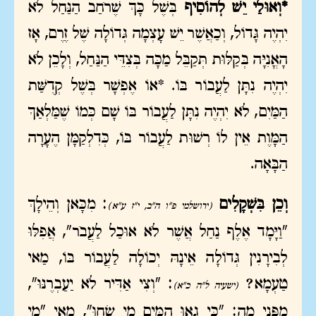
*וְאוּלַי יֵשׁ לְהוֹסִיף
בְּשֶׁל כָּךְ שֶׁרֹחַב הַנַּחַל לֹא
יִהְיֶה גָּדוֹל, וְכַאֲשֶׁר יֵשׁ עָצְמָה גְּדוֹלָה שֶׁל זֶרֶם, אָז
הָאֳנִיָּה בְּקַלּוּת תְּקַבֵּל מַכָּה בְּצִדֵּי הַנַּחַל, וְלָכֵן לֹא
יִהְיֶה נִתָּן לַעֲבוֹר בּוֹ. *אוֹ אֶפְשָׁר בְּשֶׁל קְדֻשַּׁת
הַמַּיִם, לֹא יִהְיֶה נִתָּן לַעֲבוֹר בּוֹ שָׁם כְּמוֹ שֶׁמַּלְאַךְ
הַמָּוֶת אֵין לוֹ רְשׁוּת לַעֲבוֹר בּוֹ, כְּדִלְקַמָּן הֶעָרָה
הַבָּאָה.
וְכֵן בִּשְׁקָלִים
: מִכָּאן וְהֵילָךְ
(ירושלמי פ"ו ה"ב, י"ז ע"א)
"וַיָּמָד אֶלֶף נַחַל אֲשֶׁר לֹא אוּכַל לַעֲבֹר", אֲפִלּוּ
לְבִירָנִין גְּדוֹלָה אֵינָהּ יְכוֹלָה לַעֲבוֹר בּוֹ, מַאי
טַעְמָא?
: "וְצִי אַדִּיר לֹא יַעַבְרֶנּוּ",
(ישעיה ל"ה כ"א)
מִפְּנֵי מָה: "כִּי גָאוּ הַמַּיִם מֵי שָׂחוּ", מַאי "מֵי