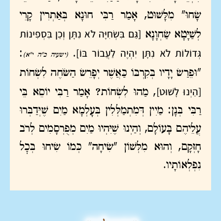
שָׂחוּ" מִלָּשׁוּט, אָמַר רַבִּי חוּנָא בְּאַתְרִין קָרֵי
[גַּם בִּשְׂחִיָּה לֹא נִתָּן וְכֵן בִּסְפִינוֹת
לְשַׁיָּטָא שַׂחְוָנָא
גְּדוֹלוֹת לֹא נִתָּן יִהְיֶה לַעֲבוֹר בּוֹ]
:
.
(ישעיה כ"ה י"א)
"וּפֵרַשׂ יָדָיו בְּקִרְבּוֹ כַּאֲשֶׁר יְפָרֵשׂ הַשֹּׂחֶה לִשְׂחוֹת
[הַיְנוּ לָשׁוּט]
, מַהוּ לִשְׂחוֹת? אָמַר רַבִּי יוֹסֵא בֵּי
רַבִּי בְּנָן: מַיִין דְּמִתְמַלְּלִין בְּעָלְמָא מַיִם שֶׁיְּדַבְּרוּ
עֲלֵיהֶם בָּעוֹלָם, וְהַיְנוּ שֶׁיִּהְיוּ מַיִם מְפֻרְסָמִים לְרֹב
חָזְקָם, וְהוּא מִלְּשׁוֹן "שִׂיחָה" כְּמוֹ שִׂיחוּ בְּכׇל
נִפְלְאוֹתָיו.