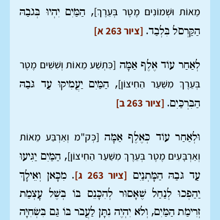
מֵאוֹת וּשְׁמוֹנִים מֶטֶר בְּעֵרֶךְ]
, הַמַּיִם יִהְיוּ בְּגֹבַהּ
[ציור 263 א]
הַקַּרְסֹל בִּלְבַד.
[כִּתְשַׁע מֵאוֹת וְשִׁשִּׁים מֶטֶר
לְאַחַר עוֹד אֶלֶף אַמָּה
בְּעֵרֶךְ מִשַּׁעַר הַחִיצוֹן]
, הַמַּיִם יַעֲמִיקוּ עַד גֹּבַהּ
[ציור 263 ב]
הַבִּרְכַּיִם.
[כְּק"מ וְאַרְבַּע מֵאוֹת
וּלְאַחַר עוֹד כְּאֶלֶף אַמָּה
וְאַרְבָּעִים מֶטֶר בְּעֵרֶךְ מִשַּׁעַר הַחִיצוֹן]
, הַמַּיִם יַגִּיעוּ
[ציור 263 ג]
עַד גֹּבַהּ הַמָּתְנַיִם
. מִכָּאן וְאֵילָךְ
יַהַפְכוּ לְנַחַל שֶׁאָסוּר לְהִכָּנֵס בּוֹ בְּשֶׁל עָצְמַת
זְרִימַת הַמַּיִם, וְלֹא יִהְיֶה נִתָּן לַעֲבֹר בּוֹ גַּם בִּשְׂחִיָּה