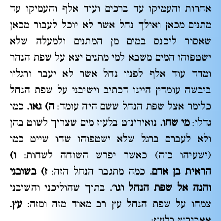
אחרות והעמיקו עד ברכים ועוד אלף והעמיקו עד
מתנים מכאן ואילך נחל אשר לא יוכל לעבור מכאן
שאסור ליכנס במים מן המתנים ולמעלה שלא
ישטפוהו המים משבא למי מתנים יצא על שפת הנהר
ומדד עוד אלף לפניו נחל אשר לא יעבר ורגליו
ביבשה עומדין היינו דכתיב וישיבני על שפת הנחל
כלומר אצל שפת הנחל ששם היה עומד:
ה) גאו.
כמו
גדלו:
מי שחו.
נואירינ"ט בלע"ז מים שצריך לשוט בהן
ולא לעברם ברגל שלא ישטפוהו שחו שייט כמו
(ישעיהו כ"ה) כאשר יפרש השוחה לשחות:
ו)
הראית בן אדם.
כמה מתגבר הנחל הזה:
ז) בשובני
והנה אל שפת הנחל וגו'.
בתוך שהוליכני והשיבני
צמחו על שפת הנחל עץ רב מאוד מזה ומזה:
עץ.
אאביר"ץ בלע"ז: