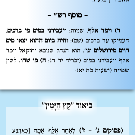
– מוסף רש"י
–
ד) וימד אלף.
שניות:
ויעבירני במים מי ברכים.
העמיקו עד ברכים (שם):
והיה ביום ההוא יצאו מים
חיים מירושלים וגו'.
הוא הנחל שניבא יחזקאל וימד
אלף ויעבירני במים (זכריה יד ח):
ה) מי שחו.
לשון
שטייה (ישעיה כה יא):
[כְּאַרְבַּע
(פסוקים ג' – ז')
לְאַחַר אֶלֶף אַמָּה