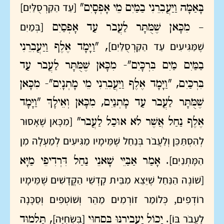
[עַד הַקַּרְסֻלַּיִם]
בָּאַמָּה וַיַּעֲבִרֵנִי בַמַּיִם מֵי אָפְסָיִם"
[בְּמַיִם
– מִכָּאן שֶׁמֻּתָּר לַעֲבֹר עַד אָפְסַיִם
שֶׁמַּגִּיעִים עַד הַקַּרְסֻלַּיִם]
, "וַיָּמָד אֶלֶף וַיַּעֲבִרֵנִי
בַמַּיִם מַיִם בִּרְכָּיִם"- מִכָּאן שֶׁמֻּתָּר לַעֲבֹר עַד
בִּרְכַּיִם, "וַיָּמָד אֶלֶף וַיַּעֲבִרֵנִי מֵי מָתְנָיִם"- מִכָּאן
שֶׁמֻּתָּר לַעֲבֹר עַד מָתְנַיִם, מִכָּאן וְאֵילָךְ "וַיָּמָד
[מִכָּאן שֶׁאָסוּר
אֶלֶף נַחַל אֲשֶׁר לֹא אוּכַל לַעֲבֹר"
לְהִסְתַּכֵּן וְלַעֲבֹר בְּנַחַל שֶׁמֵּימָיו מַגִּיעִים לְמַעְלָה מִן
הַמָּתְנַיִם]
. אָמַר אַבַּיֵּי שָׁאנֵי נַחַל דִּרְדִיפֵי מַיָּא
[שׁוֹנֶה הַנַּחַל שֶׁיֵּצֵא מִבֵּית קָדְשֵׁי הַקֳּדָשִׁים שֶׁמֵּימָיו
רוֹדְפִים, כְּלוֹמַר זוֹרְמִים מַהֵר וְשׁוֹטְפִים וְסַכָּנָה
לַעֲבֹר בּוֹ]
[בִּשְׂחִיָּה]
. יָכוֹל יַעֲבִירֶנּוּ בְּסִחוּי
, תַּלְמוּד