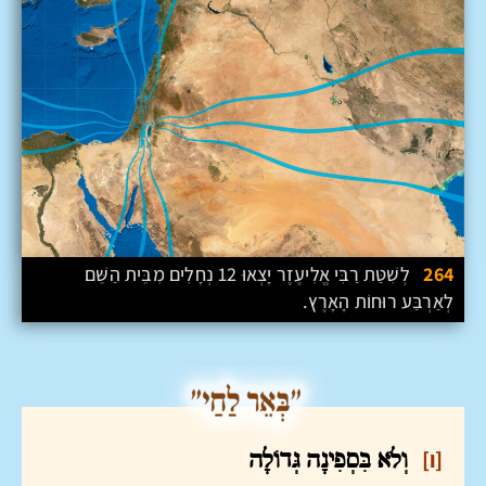
264
לְשִׁטַּת רַבִּי אֱלִיעֶזֶר יָצְאוּ 12 נְחָלִים מִבֵּית הַשֵּׁם
לְאַרְבַּע רוּחוֹת הָאָרֶץ.
[ו]
וְלֹא בִּסְפִינָה גְּדוֹלָה