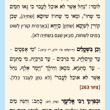
לוֹמַר: "נַחַל אֲשֶׁר לֹא אוּכַל לַעֲבֹר כִּי גָאוּ הַמַּיִם
[שְׂחִיָּה]
מֵי שָׂחוּ", וּמַאי מֵי שָׂחוּ? שִׁיּוּטָא
, שֶׁכֵּן
[שַׂחְיָן]
[בַּאֲרָמִית קוֹרִין לָשׁוּט
קוֹרִין לְשַׁיָּטָא
סַיָּחָא
בַּמַּיִם לִשְׂחוֹת, מִכָּאן שֶׁגַּם בִּשְׂחִיָּה לֹא]
.
וְכֵן בִּשְׁקָלִים
: "מֵי אָפְסָיִם –
(ירושלמי פ"ו ה"ב, י"ז ע"א)
עַד קַרְסֻלַּיָּה, מֵי בִּרְכַּיִם – עַד בִּרְכַּיָּה, מֵי מָתְנָיִם
– עַד מָתְנַיָּא, מִכָּאן וְהֵילָךְ "וַיָּמָד אֶלֶף, נַחַל
[לֹא נִתָּן לַעֲבֹר כְּלָל]
אֲשֶׁר לֹא אוּכַל לַעֲבֹר"
.
[ציור 263]
וּבְפִרְקֵי רַבִּי אֱלִיעֶזֶר
כָּתַב: וְהִנֵּה מַיִם
(פרק נ"א)