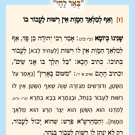
[ז]
וְאַף לְמַלְאַךְ הַמָּוֶת אֵין רְשׁוּת לַעֲבוֹר בּוֹ
שָׁנִינוּ בְּיוֹמָא
: אָמַר רַבִּי יְהוּדָה בֶּן פָּזִי, אַף
(ע"ז ע"ב)
[לֶעָתִיד לָבֹא]
לְמַלְאַךְ הַמָּוֶת אֵין לוֹ רְשׁוּת
לַעֲבוֹר
בְּתוֹכוֹ. כְּתִיב הָכָא: "בַּל תֵּלֶךְ בּוֹ אֳנִי שַׁיִט",
[נֶאֱמַר עַל
וּכְתִיב הָתָם
: "מִשּׁוּט בָּאָרֶץ"
(איוב א' ז')
הַשָּׂטָן, וְדוֹרְשִׁים מִגְּזֵרָה שָׁוָה שֶׁאַף הַשָּׂטָן אֵין לוֹ
רְשׁוּת לַעֲבוֹר בַּנַּחַל, וּבַגְּמָרָא בָּבָא בַּתְרָא
(ט"ז ע"א)
לָמַדְנוּ הוּא הַשָּׂטָן הוּא יֵצֶר הָרָע הוּא מַלְאַךְ
הַמָּוֶת]
. וְהַמַּהַרְשָׁ"א פֵּרַשׁ: שֶׁהוּא יָכוֹל לַעֲבוֹר,
רַק לֹא יִנָּתֵן לוֹ רְשׁוּת לַעֲבוֹר בַּנָּהָר.