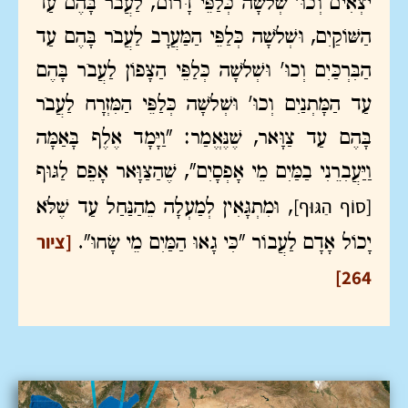
יֹצְאִים וְכוּ' שְׁלֹשָׁה כְּלַפֵּי דָּרוֹם, לַעֲבֹר בָּהֶם עַד
הַשּׁוֹקַיִם, וּשְׁלֹשָׁה כְּלַפֵּי הַמַּעֲרָב לַעֲבֹר בָּהֶם עַד
הַבִּרְכַּיִם וְכוּ' וּשְׁלֹשָׁה כְּלַפֵּי הַצָּפוֹן לַעֲבֹר בָּהֶם
עַד הַמָּתְנַיִם וְכוּ' וּשְׁלֹשָׁה כְּלַפֵּי הַמִּזְרָח לַעֲבֹר
בָּהֶם עַד צַוָּאר, שֶׁנֶּאֱמַר: "וַיָּמָד אֶלֶף בָּאַמָּה
וַיַּעֲבִרֵנִי בַמַּיִם מֵי אָפְסָיִם", שֶׁהַצַּוָּאר אָפֵס לַגּוּף
[סוֹף הַגּוּף]
, וּמִתְגָּאִין לְמַעְלָה מֵהַנַּחַל עַד שֶׁלֹּא
[ציור
יָכוֹל אָדָם לַעֲבוֹר "כִּי גָאוּ הַמַּיִם מֵי שָׂחוּ".
264]