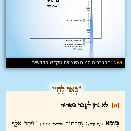
263
הִתְגַּבְּרוּת הַמַּיִם הַיּוֹצְאִים מִקֹּדֶשׁ הַקֳּדָשִׁים.
[ה]
לֹא נִתָּן לַעֲבֹר בִּשְׂחִיָּה
בְּיוֹמָא
: וְהָכְּתִיב
"וַיָּמָד אֶלֶף
(ע"ז ע"ב)
(יחזקאל מ"ז ג')