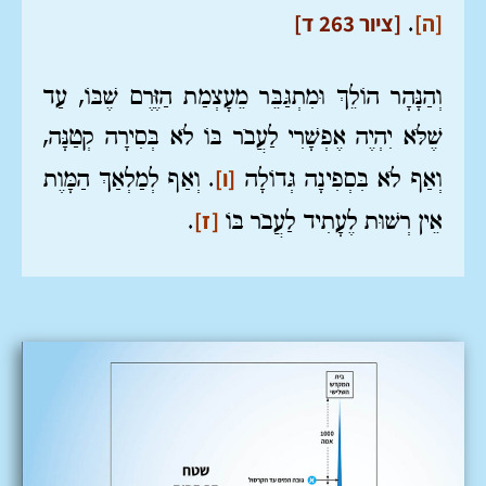
[ה]
[ציור 263 ד]
.
וְהַנָּהָר הוֹלֵךְ וּמִתְגַּבֵּר מֵעָצְמַת הַזֶּרֶם שֶׁבּוֹ, עַד
שֶׁלֹּא יִהְיֶה אֶפְשָׁרִי לַעֲבֹר בּוֹ לֹא בְּסִירָה קְטַנָּה,
[ו]
וְאַף לֹא בִּסְפִינָה גְּדוֹלָה
. וְאַף לְמַלְאַךְ הַמָּוֶת
[ז]
אֵין רְשׁוּת לֶעָתִיד לַעֲבֹר בּוֹ
.