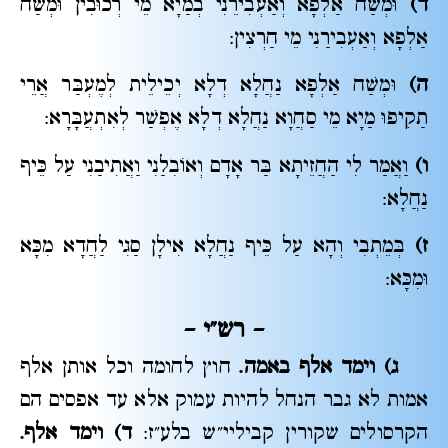
ד)
וּמְשַׁח אַלְפָא וְאַעְבִירֵנִי בְמַיָא מֵי רְכוּבִין וּמְשַׁח
אַלְפָא וְאַעְבִירַנִי מֵי חַרְצִין:
ה)
וּמְשַׁח אַלְפָא נַחֲלָא דְלָא יְכֵילֵית לְמֶעְבַּר אֲרֵי
תַקִיפוּ מַיָא מֵי סַחֲוָא נַחֲלָא דְלָא אֶפְשַׁר לְאִתְעֲבָּרָא:
ו)
וַאֲמַר לִי הַחֲזֵיתָא בַּר אָדָם וְאוֹבִלַנִי וַאֲתִיבַנִי עַל כֵּיף
נַחֲלָא:
ז)
בְּמֵתְבִי וְהָא עַל כֵּיף נַחֲלָא אִילָן סַגִי לַחֲדָא מִכָּא
וּמִכָּא:
– רש"י
–
ג) וימד אלף באמה.
חוץ לחומה וכל אותן אלף
אמות לא גבר הנחל להיות עמוק אלא עד אפסים הם
הקרסולים שקורין קביליי"ש בלע"ז:
ד) וימד אלף.