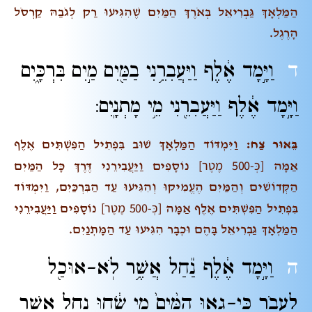
הַמַּלְאָךְ גַּבְרִיאֵל בְּאֹרֶךְ הַמַּיִם שֶׁהִגִּיעוּ רַק לְגֹבַהּ קַרְסֹל
הָרֶגֶל.
ד
וַיָּ֣מָד אֶ֔לֶף וַיַּעֲבִרֵ֥נִי בַמַּ֖יִם מַ֣יִם בִּרְכָּ֑יִם
וַיָּ֣מָד אֶ֔לֶף וַיַּעֲבִרֵ֖נִי מֵ֥י מָתְנָֽיִם:
בֵּאוּר צַח:
וַיִּמְדּוֹד הַמַּלְאָךְ שׁוּב בִּפְתִיל הַפִּשְׁתִּים אֶלֶף
[כְּ-500 מֶטֶר]
אַמָּה
נוֹסָפִים וַיַּעֲבִירֵנִי דֶּרֶךְ כָּל הַמַּיִם
הַקְּדוֹשִׁים וְהַמַּיִם הֶעֱמִיקוּ וְהִגִּיעוּ עַד הַבִּרְכַּיִם, וַיִּמְדּוֹד
[כְּ-500 מֶטֶר]
בִּפְתִיל הַפִּשְׁתִּים אֶלֶף אַמָּה
נוֹסָפִים וַיַּעֲבִירֵנִי
הַמַּלְאָךְ גַּבְרִיאֵל בָּהֶם וּכְבָר הִגִּיעוּ עַד הַמָּתְנַיִם.
ה
וַיָּ֣מָד אֶ֔לֶף
נַ֕חַל אֲשֶׁ֥ר לֹֽא-אוּכַ֖ל
לַעֲבֹ֑ר כִּֽי-גָא֤וּ הַמַּ֙יִם֙ מֵ֣י שָׂ֔חוּ נַ֖חַל אֲשֶׁ֥ר