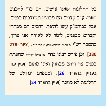
כל החלונות שאנו עושים, הם כדי להכניס
האור, ע"כ קצרים הם מבחוץ ומרחיבים בפנים.
אבל בביהמ"ק עשו להיפך, רחבים הם מבחוץ
וקצרים מבפנים, לומר לא לאורה אני צריך,
[ציור 278-
כהסבר רש"י
(בשם ר' תנחומא פרק מ' פס' כ"ה)
280]
. וכן פירש רבינו בחיי
שהפתח
(פר' בהעלותך ח')
[ועיין עוד
בפנים צר ורחב מבחוץ ואינו סתום
בעניין בהערה
26
]
. ומספרם וגודלם של
[ועיין בהערה
24
]
החלונות לא מוזכר
.