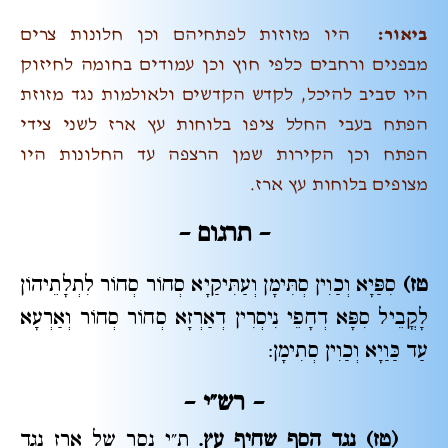
ביאור:
היו מזוזות לפתחיהם וכן חלונות צרים
מבפנים ורחבים כלפי חוץ וכן עמודים בחומה לחיזוק
היו סביב להיכל, לקדש הקדשים ולאולמות נגד מזוזת
הפתח בעבי החלל ציפו בלוחות עץ ארז לשני צידי
הפתח וכן הקירות שמן הרצפה עד החלונות היו
מצופים בלוחות עץ ארז.
– תרגום –
טז)
סִפַּיָא וְכַוִין סְתִּימָן וְעַתִּיקַיָא סְחוֹר סְחוֹר לִתְלָתֵיהוֹן
לָקֳבֵיל סִפָּא דְחָפֵי נִיסְרִין דְאַרְזָא סְחוֹר סְחוֹר וְאַרְעָא
עַד כַּוַיָא וְכַוִין סְתִימָן:
– רש"י
–
(טז) נגד הסף שחיף עץ.
ת"י נסר של ארז נגד