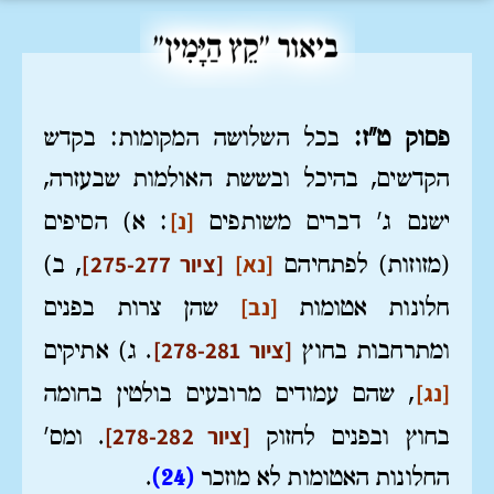
פסוק ט"ז:
בכל השלושה המקומות: בקדש
הקדשים, בהיכל ובששת האולמות שבעזרה,
[נ]
ישנם ג' דברים משותפים
: א) הסיפים
[נא]
[ציור 275-277]
(מזוזות) לפתחיהם
, ב)
[נב]
חלונות אטומות
שהן צרות בפנים
[ציור 278-281]
ומתרחבות בחוץ
. ג) אתיקים
[נג]
, שהם עמודים מרובעים בולטין בחומה
[ציור 278-282]
בחוץ ובפנים לחזוק
. ומס'
החלונות האטומות לא מוזכר
(24)
.