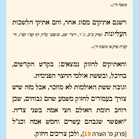
.
משנה ה')
וישנם אתיקים מסוג אחר, והם אתיקי הלשכות
העליונות
(פרק מ"ב, ג'-ו', רש"י שם, ומשכני עליון דף קפ"ו קפ"ז, וד'
.
קצ"ח פרק א' משנה ח')
והאתיקים לחזוק נמצאים: בקדש הקדשים,
בהיכל, ובששת אולמי החצר הפנימית.
וגובה ששת האולמות לא מוזכר, אבל מזה שיש
צורך בעמודים לחזוק משמע שהם גבוהים, שכן
רוחב חומת האולם חצי אמה בשני צדיה.
*ואפשר שגבהם עשרים וחמש אמה וכנ"ל
[פרק מ' הערה
19
]
, ולכן צריכים חיזוק.