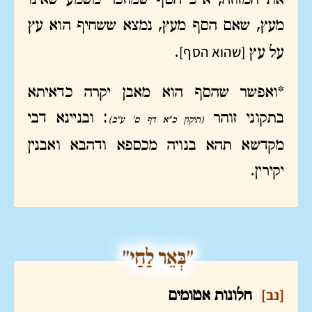
את המזוזה, א"כ הסף שמוזכר משמע שאינו
מעץ, שאם הסף מעץ, נמצא ששחיף הוא עץ
[שהוא הסף]
על עץ
.
*ואפשר שהסף הוא מאבן יקרה כדאיתא
בתקוני זוהר
: ובניינא דבי
(תיקון כ"א דף ס' ע"ב)
מקדשא תהא בנויה מכספא ודהבא ואבנין
יקירין.
[נב]
חלונות אטומים