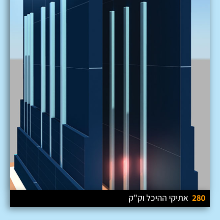
280
אתיקי ההיכל וק"ק