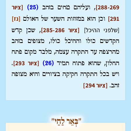
288-269]
[ציור
, ועליהם טחים בזהב
(25)
291]
[נז]
וכן הוא במזוזות השער של האולם
[שלפני ההיכל]
[ציור 285-286]
, שכן קדש
הקדשים כולו וההיכל כולו, מצופים בזהב
מהרצפה עד התקרה עצמה, מלבד מקום פתח
[ציור 293]
החלון, שהוא פתוח תמיד
(26)
.
ויש בכל התקרה חקיקה בציורים והיא מצופה
[ציור 294]
זהב.