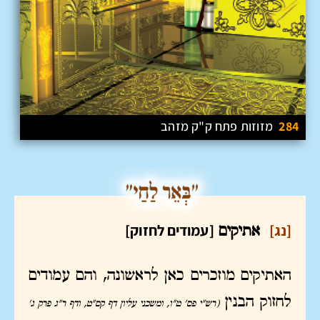
284
מזוזות פתח ק"ק מזהב
[נג]
[עמודים לחזוק]
אתיקים
האתיקים מוזכרים כאן לראשונה, והם עמודים
לחזוק הבנין
(רש"י פס' ט"ו, ומשכני עליון דף קס"ט, ודף ר"ג פרק ג'