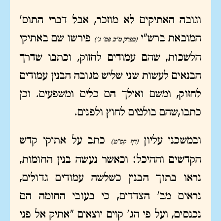
וגובה האתיקים לא מוזכר, אבל דברי התוס'
המובאת ברש"י
פירשו שם באתיקי
(בפרק מ"ב פס' ג')
הלשכות, שהם עמודים לחזוק, וכתבו שדרך
הבנאים לעשות שני שליש מגובה הבנין עמודים
לחזוק, ומשם ואילך הם כלים ומשפעים. וכן
כתבו,שהם בולטים לחוץ ולפנים.
ובמשכני עליון
כתב על אתיקי קדש
(דף קס"ט)
הקדשים וההיכל: וכאשר נעשה בנין החומות,
נראו בתוך הבנין כשלשה עמודים גדולים,
נראים מב' הצדדים, כי בעובי החומה הם
נכנסים, ועל פי הג' קוים יוצאים "אתיק אל פני