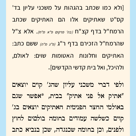
[ולא כמו שכתב בהגהות על משכני עליון בד'
קס"ט שאתיקים אלו הם האתיקים שכתב
הרמח"ל בדף קצ"ח
. אלא צ"ל
(בה' פרקים פ"א מ"ח)
שהרמח"ל הזכירם בדף ר"ג
ששם כתב:
(פ"ג מ"ה)
האתיקים וחלונות האטומות שוים: לאולם,
ולהיכל, ואל בית קדשי הקדשים]
.
ולפי דברי משכני עליון שהג' קוים יוצאים
"אתיק אל פני אתיק" בבית, *אפשר שגם
באולמי החצר הפנימית האתיקים יוצאים בג'
קוים כשלשה עמודים בחומה בולטים לחוץ
ולפנים, וכן בחומה שכנגדה, שכן בנביא כתב