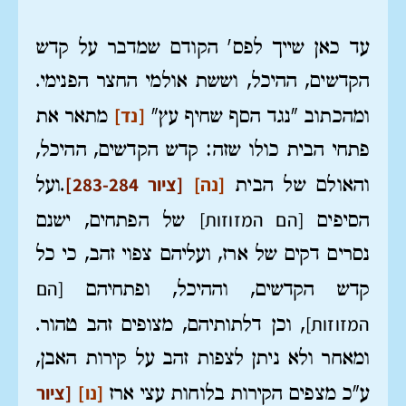
עד כאן שייך לפס' הקודם שמדבר על קדש
הקדשים, ההיכל, וששת אולמי החצר הפנימי.
[נד]
ומהכתוב "נגד הסף שחיף עץ"
מתאר את
פתחי הבית כולו שזה: קדש הקדשים, ההיכל,
[נה]
[ציור 283-284]
והאולם של הבית
.ועל
[הם המזוזות]
הסיפים
של הפתחים, ישנם
נסרים דקים של ארז, ועליהם צפוי זהב, כי כל
[הם
קדש הקדשים, וההיכל, ופתחיהם
המזוזות]
, וכן דלתותיהם, מצופים זהב טהור.
ומאחר ולא ניתן לצפות זהב על קירות האבן,
[נו]
[ציור
ע"כ מצפים הקירות בלוחות עצי ארז