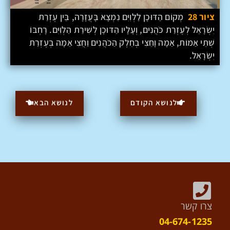
ציור 28
מְקוֹם הַדּוּכָן לַלְוִיִּם נִמְצָא בָּעֲזָרָה, בֵּין עֶזְרַת
יִשְׂרָאֵל לְעֶזְרַת כֹּהֲנִים, וְעָלָיו הַדּוּכָן לְשִׁירַת הַלְוִיִּם. רָחְבּוֹ
שְׁתֵּי אַמּוֹת, אַמָּה וָחֵצִי בְּחֵלֶק הַכֹּהֲנִים וַחֲצִי אַמָּה בְּעֶזְרַת
יִשְׂרָאֵל.
לנושא הקודם
לנושא הבא
צרו קשר
04-674-1235