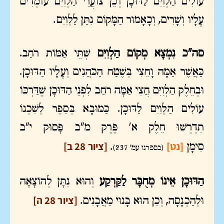
עוֹלִים הַלְוִיִּם לַדּוּכָן וְכֵן צוֹעֲרֵי הַלְוִיִּם עוֹמְדִים
עָלָיו וְשָׁרִים, וְכָאָמוּר הַמָּקוֹם נִתַּן לַלְוִיִּם.
סה"כ נִמְצָא מְקוֹם הַלְוִיִּם
שְׁתֵּי אַמּוֹת רֹחַב.
כַּאֲשֶׁר אַמָּה וָחֵצִי בְּשֶׁטַח הַכֹּהֲנִים וְעָלָיו הַדּוּכָן.
וּבְחֵלֶק הַלְוִיִּם חֲצִי אַמָּה רֹחַב לִפְנֵי הַדּוּכָן שֶׁדַּרְכּוֹ
עוֹלִים הַלְוִיִּם לַדּוּכָן. כַּמּוּבָא בְּסֵפֶר לְשִׁכְנוֹ
תִדְרְשׁוּ חֵלֶק א' פֶּרֶק מ"ב פָּסוּק י"ב
[נט]
[ציור 28 ב]
סִימָן
.
(בספרנו עמ' 237)
הַדּוּכָן אֵינוֹ מְחֻבָּר לַקַּרְקַע
וְהוּא נִתָּן לְהוֹצָאָה
[ציור 28 ה]
וּלְהַכְנָסָה, וְכֵן הוּא בָּנוּי מֵאֲבָנִים.