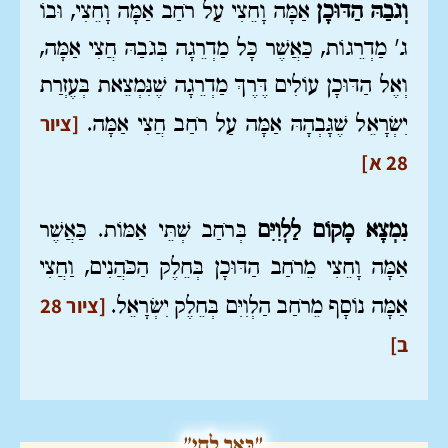
וְגֹבַהּ הַדּוּכָן
אַמָּה וָחֵצִי עַל רֹחַב אַמָּה וָחֵצִי, וּבוֹ
ג' מַדְרֵגוֹת, כַּאֲשֶׁר כָּל מַדְרֵגָה בְּגֹבַהּ חֲצִי אַמָּה,
וְאֶל הַדּוּכָן עוֹלִים דֶּרֶךְ מַדְרֵגָה שֶׁנִּמְצֵאת בְּעֶזְרַת
[ציור
יִשְׂרָאֵל שֶׁגָּבְהָהּ אַמָּה עַל רֹחַב חֲצִי אַמָּה.
28 א]
נִמְצָא מָקוֹם לַלְוִיִּם
בְּרֹחַב שְׁתֵּי אַמּוֹת. כַּאֲשֶׁר
אַמָּה וָחֵצִי מֵרֹחַב הַדּוּכָן בְּחֵלֶק הַכֹּהֲנִים, וַחֲצִי
[ציור 28
אַמָּה נוֹסָף מֵרֹחַב הַלְוִיִּם בְּחֵלֶק יִשְׂרָאֵל.
ב]