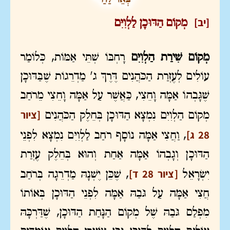
[יב]
מְקוֹם הַדּוּכָן לַלְוִיִּם
מְקוֹם שִׁירַת הַלְוִיִּם
רָחְבּוֹ שְׁתֵּי אַמּוֹת, כְּלוֹמַר
עוֹלִים לְעֶזְרַת הַכֹּהֲנִים דֶּרֶךְ ג' מַדְרֵגוֹת שֶׁבַּדּוּכָן
שֶׁגָּבְהוֹ אַמָּה וָחֵצִי, כַּאֲשֶׁר עַל אַמָּה וָחֵצִי מֵרֹחַב
[ציור
מְקוֹם הַלְוִיִּם נִמְצָא הַדּוּכָן בְּחֵלֶק הַכֹּהֲנִים
28 ג]
, וַחֲצִי אַמָּה נוֹסָף רֹחַב לַלְוִיִּם נִמְצָא לִפְנֵי
הַדּוּכָן וְגָבְהוֹ אַמָּה אַחַת וְהוּא בְּחֵלֶק עֶזְרַת
[ציור 28 ד]
יִשְׂרָאֵל
, שֶׁכֵּן יֶשְׁנָהּ מַדְרֵגָה בְּרֹחַב
חֲצִי אַמָּה עַל גֹּבַהּ אַמָּה לִפְנֵי הַדּוּכָן בְּאוֹתוֹ
מִפְלַס גֹּבַהּ שֶׁל מְקוֹם הַנָּחַת הַדּוּכָן, שֶׁדַּרְכָּהּ