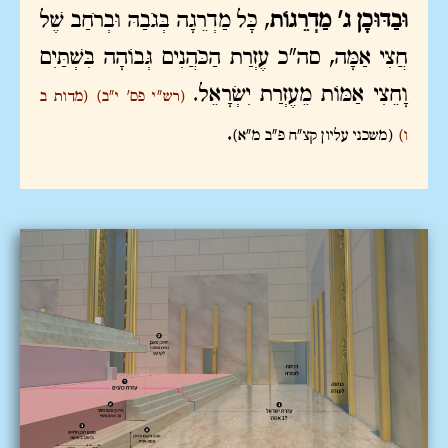
וּבַדּוּכָן ג' מַדְרֵגוֹת
, כָּל מַדְרֵגָה בְּגֹבַהּ וּבְרֹחַב שֶׁל
חֲצִי אַמָּה, סה"כ עֶזְרַת הַכֹּהֲנִים גְּבוֹהָה בִּשְׁתַּיִם
וָחֵצִי אַמּוֹת מֵעֶזְרַת יִשְׂרָאֵל.
(רש"י פס' י"ב)
(מדות ב
.
ו)
(משכני עליון קצ"ח פ"ב מ"א)