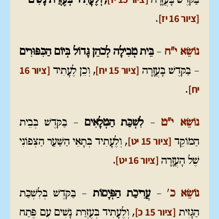
בַּקֹּדֶשׁ בָּעֲזָרָה
, וְלֶעָתִיד בְּעֶזְרַת נָשִׁים
[ציור 16 יז]
.
נוֹשֵׂא י"ח
–
בֵּית טְבִילָה לְכֹהֵן גָּדוֹל בְּיוֹם הַכִּפּוּרִים
[ציור 15 יח]
[ציור 16
– בַּקֹּדֶשׁ בָּעֲזָרָה
, וְכֵן לֶעָתִיד
יח]
.
נוֹשֵׂא י"ט
–
לִשְׁכַּת הַטְּלָאִים
– בַּקֹּדֶשׁ בְּבֵית
[ציור 15 יט]
הַמּוֹקֵד
, וְלֶעָתִיד בְּתָאֵי הַשַּׁעַר הַצְּפוֹנִי
[ציור 16 יט]
שֶׁל הָעֲזָרָה
.
נוֹשֵׂא כ
'
–
עֲרִיכַת הַפְּיָסוֹת
– בַּקֹּדֶשׁ בְּלִשְׁכַּת
[ציור 15 כ]
הַגָּזִית
, וְלֶעָתִיד בְּעֶזְרַת נָשִׁים עִם פֶּתַח