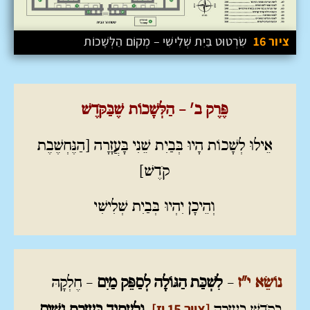
ציור 16
שִׂרְטוּט בַּיִת שְׁלִישִׁי – מְקוֹם הַלְּשָׁכוֹת
פֶּרֶק ב' – הַלְּשָׁכוֹת שֶׁבַּקֹּדֶשׁ
אֵילוּ לְשָׁכוֹת הָיוּ בְּבַיִת שֵׁנִי בָּעֲזָרָה [הַנֶּחְשֶׁבֶת
קֹדֶשׁ]
וְהֵיכָן יִהְיוּ בְּבַיִת שְׁלִישִׁי
נוֹשֵׂא י"ז
–
לִשְׁכַּת הַגּוֹלָה לְסַפֵּק מַיִם
– חֶלְקָהּ
[ציור 15 יז]