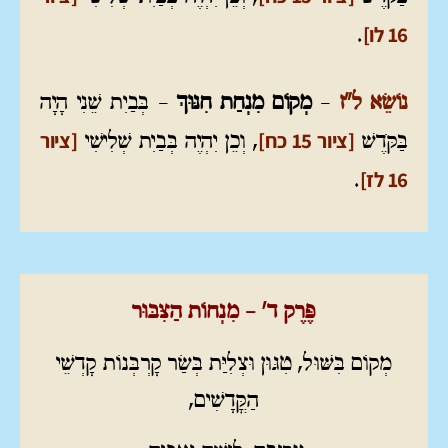
16 לו]
.
נוֹשֵׂא ל"ז
–
מְקוֹם מִנְחַת חִנּוּךְ
– בְּבַיִת שֵׁנִי הָיָה
[ציור 15 כח]
[ציור
בַּקֹּדֶשׁ
, וְכֵן יִהְיֶה בְּבַיִת שְׁלִישִׁי
16 לז]
.
פֶּרֶק ד' – מִנְחוֹת הַצִּבּוּר
מְקוֹם בִּשּׁוּל, טִגּוּן וּצְלִיַּת בְּשַׂר קָרְבְּנוֹת קָדְשֵׁי
הַקֳּדָשִׁים,