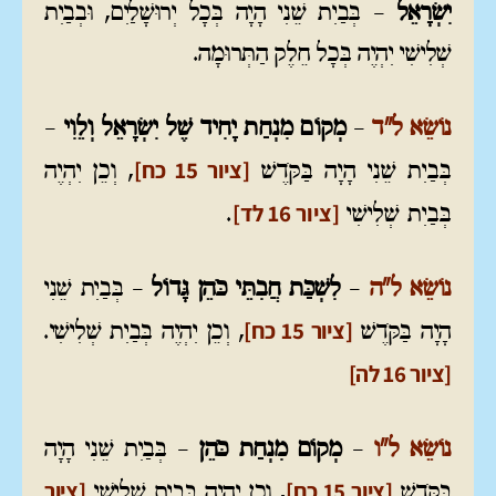
יִשְׂרָאֵל
– בְּבַיִת שֵׁנִי הָיָה בְּכָל יְרוּשָׁלַיִם, וּבְבַיִת
שְׁלִישִׁי יִהְיֶה בְּכָל חֵלֶק הַתְּרוּמָה.
נוֹשֵׂא ל"ד
–
מְקוֹם מִנְחַת יָחִיד שֶׁל יִשְׂרָאֵל וְלֵוִי
–
[ציור 15 כח]
בְּבַיִת שֵׁנִי הָיָה בַּקֹּדֶשׁ
, וְכֵן יִהְיֶה
[ציור 16 לד]
בְּבַיִת שְׁלִישִׁי
.
נוֹשֵׂא ל"ה
–
לִשְׁכַּת חֲבִתֵּי כֹּהֵן גָּדוֹל
– בְּבַיִת שֵׁנִי
[ציור 15 כח]
הָיָה בַּקֹּדֶשׁ
, וְכֵן יִהְיֶה בְּבַיִת שְׁלִישִׁי
.
[ציור 16 לה]
נוֹשֵׂא ל"ו
–
מְקוֹם מִנְחַת כֹּהֵן
– בְּבַיִת שֵׁנִי הָיָה
[ציור 15 כח]
[ציור
בַּקֹּדֶשׁ
, וְכֵן יִהְיֶה בְּבַיִת שְׁלִישִׁי