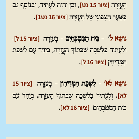
[ציור 15 כט]
הָעֲזָרָה
, וְכֵן יִהְיֶה לֶעָתִיד, וּבְנוֹסָף גַּם
[ציור 16 כט1]
בַּשַּׁעַר הַצְּפוֹנִי שֶׁל הָעֲזָרָה
.
[ציור 15 ל]
נוֹשֵׂא ל
'
–
בֵּית הַמִּטְבְּחַיִם
– בָּעֲזָרָה
.
וְלֶעָתִיד בַּלִּשְׁכָּה שֶׁבְּתוֹךְ הָעֲזָרָה, בְּיַחַד עִם לִשְׁכַּת
[ציור 16 ל]
הַמְּדִיחִין
.
[ציור 15
נוֹשֵׂא לא'
–
לִשְׁכַּת הַמְּדִיחִין
– בָּעֲזָרָה
לא]
. וְלֶעָתִיד בַּלִּשְׁכָּה שֶׁבְּתוֹךְ הָעֲזָרָה, בְּיַחַד עִם
[ציור 16 לא]
בֵּית הַמִּטְבְּחַיִם
.