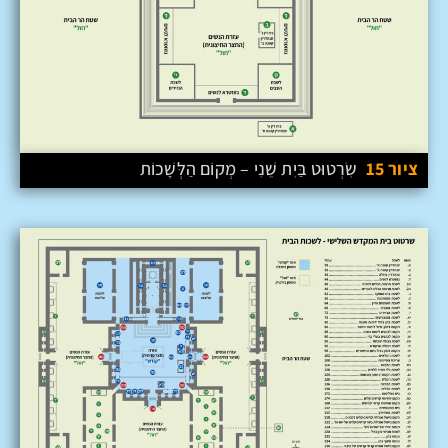
ציור 15
שִׂרְטוּט בַּיִת שֵׁנִי – מְקוֹם הַלְּשָׁכוֹת