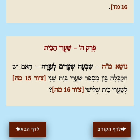
16 מד]
.
פֶּרֶק ה' – שַׁעֲרֵי הַבַּיִת
נוֹשֵׂא מ"ה
–
שִׁבְעָה שְׁעָרִים לָעֲזָרָה
– הַאִם יֵשׁ
הַקְבָּלָה בֵּין מִסְפַּר שַׁעֲרֵי בַּיִת שֵׁנִי
[ציור 15 מה]
לְשַׁעֲרֵי בַּיִת שְׁלִישִׁי
[ציור 16 מה]
?
לדף הקודם
לדף הבא