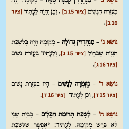
נוֹשֵׂא ב'
–
סַנְהֶדְרִין קְטַנָּה שְׁנִיָּה
– מִקּוּמָהּ הָיָה
[ציור 15 ב]
[ציור
בְּעֶזְרַת הַנָּשִׁים
, וְכֵן יִהְיֶה לֶעָתִיד
16 ב]
.
נוֹשֵׂא ג'
–
סַנְהֶדְרִין גְּדוֹלָה
– מְקוֹמָהּ הָיָה בְּלִשְׁכַּת
[ציור 15 ג]
הַגָּזִית שֶׁבַּחֵיל
, וְלֶעָתִיד בְּעֶזְרַת נָשִׁים
[ציור 16 ג]
.
נוֹשֵׂא ד'
–
גְּזֻזְטְרָה לַנָּשִׁים
– הָיוּ בְּעֶזְרַת נָשִׁים
[ציור 15 ד]
[ציור 16 ד]
, וְכֵן לֶעָתִיד
.
נוֹשֵׂא ה'
–
לִשְׁכַּת תְּרוּמַת הַכֵּלִים
– בְּבַיִת שֵׁנִי
לֹא פֹּרַשׁ מְקוֹמָהּ. לֶעָתִיד: *אֶפְשָׁר שֶׁלִּשְׁכַּת