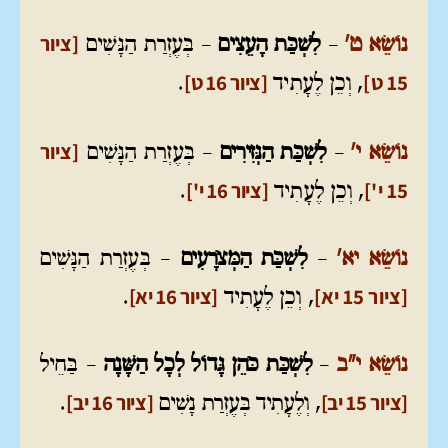
[ציור
נוֹשֵׂא ט'
–
לִשְׁכַּת הָעֵצִים
– בְּעֶזְרַת הַנָּשִׁים
15 ט]
[ציור 16 ט]
, וְכֵן לֶעָתִיד
.
[ציור
נוֹשֵׂא י'
–
לִשְׁכַּת הַנְּזִירִים
– בְּעֶזְרַת הַנָּשִׁים
15 י']
[ציור 16 י']
, וְכֵן לֶעָתִיד
.
נוֹשֵׂא יא'
–
לִשְׁכַּת הַמְּצֹרָעִים
– בְּעֶזְרַת הַנָּשִׁים
[ציור 15 יא]
[ציור 16 יא]
, וְכֵן לֶעָתִיד
.
נוֹשֵׂא י"ב
–
לִשְׁכַּת כֹּהֵן גָּדוֹל לְכָל הַשָּׁנָה
– בַּחֵיל
[ציור 15 יב]
[ציור 16 יב]
, וְלֶעָתִיד בְּעֶזְרַת נָשִׁים
.