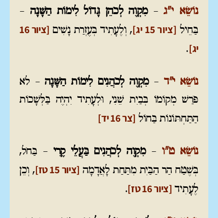
נוֹשֵׂא י"ג
–
מִקְוֶה לְכֹהֵן גָּדוֹל
לִימוֹת הַשָּׁנָה
–
[ציור 15 יג]
[ציור 16
בַּחֵיל
, וְלֶעָתִיד בְּעֶזְרַת נָשִׁים
יג]
.
נוֹשֵׂא י"ד
–
מִקְוֶה לְכֹהֲנִים
לִימוֹת הַשָּׁנָה
– לֹא
פֹּרַשׁ מְקוֹמוֹ בְּבַיִת שֵׁנִי, וּלְעָתִיד יִהְיֶה בַּלְּשָׁכוֹת
[צר 16 יד]
הַתַּחְתּוֹנוֹת בַּחוֹל
נוֹשֵׂא ט
"ו
–
מִקְוֶה לְכֹהֲנִים בַּעֲלֵי קֶרִי
– בַּחֹל,
[ציור 15 טז]
בְּשֶׁטַח הַר הַבַּיִת מִתַּחַת לָאֲדָמָה
, וְכֵן
[ציור 16 טז]
לֶעָתִיד
.