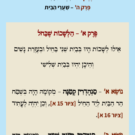
פֶּרֶק ה'
– שַׁעֲרֵי הַבַּיִת
פֶּרֶק א' – הַלְּשָׁכוֹת שֶׁבַּחֹל
אֵילוּ לְשָׁכוֹת הָיוּ בְּבַיִת שֵׁנִי בַּחֵיל וּבְעֶזְרַת נָשִׁים
וְהֵיכָן יִהְיוּ בְּבַיִת שְׁלִישִׁי
נוֹשֵׂא א'
–
סַנְהֶדְרִין קְטַנָּה
– מְקוֹמָהּ הָיָה בְּשֶׁטַח
[ציור 15 א]
הַר הַבַּיִת לְיַד הַחֵיל
, וְכֵן יִהְיֶה לֶעָתִיד
[ציור 16 א]
.