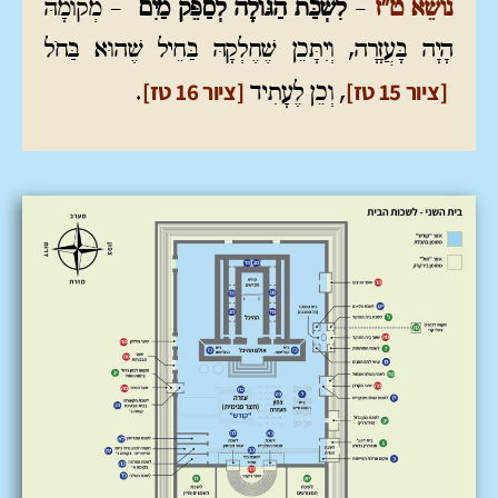
נוֹשֵׂא ט
"ז
–
לִשְׁכַּת הַגּוֹלָה לְסַפֵּק מַיִם
– מְקוֹמָהּ
הָיָה בָּעֲזָרָה, וְיִתָּכֵן שֶׁחֶלְקָהּ בַּחֵיל שֶׁהוּא בַּחֹל
[ציור 15 טז]
[ציור 16 טז]
,
וְכֵן לֶעָתִיד
.