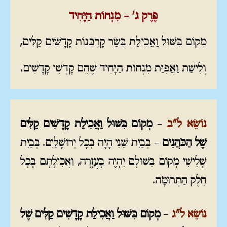
פֶּרֶק ג' – מִנְחוֹת הַיָּחִיד
מְקוֹם בִּשּׁוּל וַאֲכִילַת בְּשַׂר קָרְבְּנוֹת קָדָשִׁים קַלִּים,
וְלִישַׁת וַאֲפִיַּת מִנְחוֹת הַיָּחִיד שֶׁהֵם קָדְשֵׁי קָדָשִׁים.
נוֹשֵׂא ל"ב
–
מְקוֹם בִּשּׁוּל וַאֲכִילַת קָדָשִׁים קַלִּים
שֶׁל הַכֹּהֲנִים
– בְּבַיִת שֵׁנִי הָיָה בְּכָל יְרוּשָׁלַיִם. בְּבַיִת
שְׁלִישִׁי מְקוֹם בִּשּׁוּלָם יִהְיֶה בָּעֲזָרָה, וַאֲכִילָתָם בְּכָל
חֵלֶק הַתְּרוּמָה.
נוֹשֵׂא ל"ג
–
מְקוֹם בִּשּׁוּל וַאֲכִילַת קָדָשִׁים קַלִּים שֶׁל