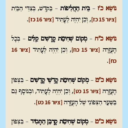
נוֹשֵׂא כ'ז
–
בֵּית הַחֲלִיפוֹת
– בַּקֹּדֶשׁ, בְּצִדֵּי הַבַּיִת
[ציור 15 כז]
[ציור 16 כז]
, וְכֵן יִהְיֶה לֶעָתִיד
.
נוֹשֵׂא כ"ח
–
מְקוֹם שְׁחִיטַת קָדָשִׁים קַלִּים
– בְּכָל
[ציור 15 כח]
[ציור 16
הָעֲזָרָה
, וְכֵן יִהְיֶה לֶעָתִיד
כח]
.
נוֹשֵׂא כ"ט
–
מְקוֹם שְׁחִיטַת קָדְשֵׁי קָדָשִׁים
– בִּצְפוֹן
[ציור 15 כט]
הָעֲזָרָה
, וְכֵן יִהְיֶה לֶעָתִיד, וּבְנוֹסָף גַּם
[ציור 16 כט]
בַּשַּׁעַר הַצְּפוֹנִי שֶׁל הָעֲזָרָה
.
נוֹשֵׂא כ"ט
–
מְקוֹם שְׁחִיטַת
קָרְבַּן הַתָּמִיד
– בִּצְפוֹן