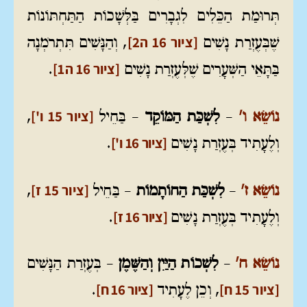
תְּרוּמַת הַכֵּלִים לִגְבָרִים בַּלְּשָׁכוֹת הַתַּחְתּוֹנוֹת
[ציור 16 ה2]
שֶׁבְּעֶזְרַת נָשִׁים
, וְהַנָּשִׁים תִּתְרֹמְנָה
[ציור 16 ה1]
בַּתָּאֵי הַשְּׁעָרִים שֶׁלְּעֶזְרַת נָשִׁים
.
[ציור 15 ו']
נוֹשֵׂא ו'
–
לִשְׁכַּת הַמּוֹקֵד
– בַּחֵיל
,
[ציור 16 ו']
וְלֶעָתִיד בְּעֶזְרַת נָשִׁים
.
[ציור 15 ז]
נוֹשֵׂא ז'
–
לִשְׁכַּת הַחוֹתָמוֹת
– בַּחֵיל
,
[ציור 16 ז]
וְלֶעָתִיד בְּעֶזְרַת נָשִׁים
.
נוֹשֵׂא ח'
–
לִשְׁכוֹת הַיַּיִן וְהַשֶּׁמֶן
– בְּעֶזְרַת הַנָּשִׁים
[ציור 15 ח]
[ציור 16 ח]
, וְכֵן לֶעָתִיד
.