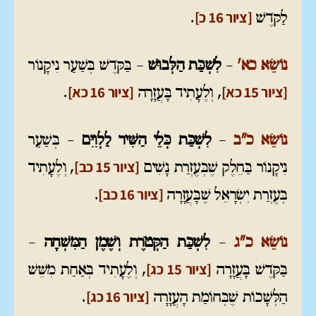
[ציור 16 כ]
לַקֹּדֶשׁ
.
נוֹשֵׂא כא'
–
לִשְׁכַּת הַלְּבוּשׁ
– בַּקֹּדֶשׁ בְּשַׁעַר נִיקָנוֹר
[ציור 15 כא]
[ציור 16 כא]
, וְלֶעָתִיד בָּעֲזָרָה
.
נוֹשֵׂא כ"ב
–
לִשְׁכַּת כְּלֵי הַשִּׁיר לַלְוִיִּם
– בְּשַׁעַר
[ציור 15 כב]
נִיקָנוֹר בַּחֵלֶק שֶׁבְּעֶזְרַת נָשִׁים
, וְלֶעָתִיד
[ציור 16 כב]
בְּעֶזְרַת יִשְׂרָאֵל שֶׁבָּעֲזָרָה
.
נוֹשֵׂא כ"ג
–
לִשְׁכַּת הַקְּטֹרֶת וְשֶׁמֶן הַמִּשְׁחָה
–
[ציור 15 כג]
בַּקֹּדֶשׁ בָּעֲזָרָה
, וְלֶעָתִיד בְּאַחַת מִשֵּׁשׁ
[ציור 16 כג]
הַלְּשָׁכוֹת שֶׁבְּחוֹמַת הָעֲזָרָה
.