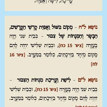
עֲרִיכָה, לִישָׁה וַאֲפִיָּה.
נוֹשֵׂא ל"ח
–
מְקוֹם בִּשּׁוּל וַאֲפִיַּת קָדְשֵׁי הַקֳּדָשִׁים,
הַבָּשָׂר וְהַמְּנָחוֹת שֶׁל צִבּוּר
– בְּבַיִת שֵׁנִי הָיָה
[ציור 15 כח]
בָּעֲזָרָה
, וּבְבַיִת שְׁלִישִׁי יִהְיֶה לָהֶם
[ציור 16
מָקוֹם מְיֻחָד בַּיַּרְכָתַיִם, כְּלוֹמַר בַּמַּעֲרָב.
לח]
נוֹשֵׂא ל"ט
–
לִישַׁת וַעֲרִיכַת מִנְחוֹת הַצִּבּוּר
–
[ציור 15 כח]
בְּבַיִת שֵׁנִי הָיָה בָּעֲזָרָה
, וּבְבַיִת שְׁלִישִׁי
יִהְיֶה לָהֶם מָקוֹם מְיֻחָד בַּיַּרְכָתַיִם, כְּלוֹמַר בַּמַּעֲרָב.