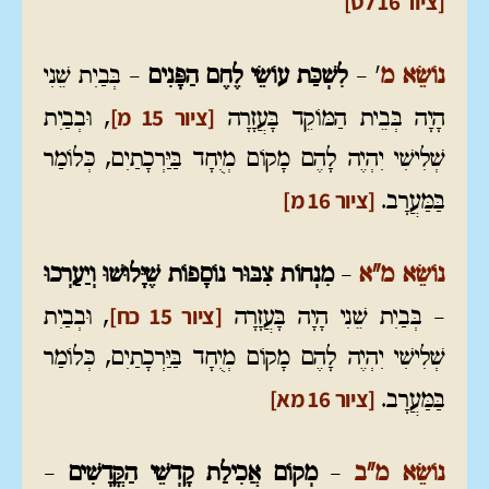
[ציור 16 לט]
נוֹשֵׂא מ
'
–
לִשְׁכַּת עוֹשֵׂי לֶחֶם הַפָּנִים
– בְּבַיִת שֵׁנִי
[ציור 15 מ]
הָיָה בְּבֵית הַמּוֹקֵד בָּעֲזָרָה
, וּבְבַיִת
שְׁלִישִׁי יִהְיֶה לָהֶם מָקוֹם מְיֻחָד בַּיַּרְכָתַיִם, כְּלוֹמַר
[ציור 16 מ]
בַּמַּעֲרָב.
נוֹשֵׂא מ"א
–
מִנְחוֹת צִבּוּר נוֹסָפוֹת שֶׁיָּלוּשׁוּ וְיַעַרְכוּ
[ציור 15 כח]
– בְּבַיִת שֵׁנִי הָיָה בָּעֲזָרָה
, וּבְבַיִת
שְׁלִישִׁי יִהְיֶה לָהֶם מָקוֹם מְיֻחָד בַּיַּרְכָתַיִם, כְּלוֹמַר
[ציור 16 מא]
בַּמַּעֲרָב.
נוֹשֵׂא מ"ב
–
מְקוֹם אֲכִילַת קָדְשֵׁי הַקֳּדָשִׁים
–