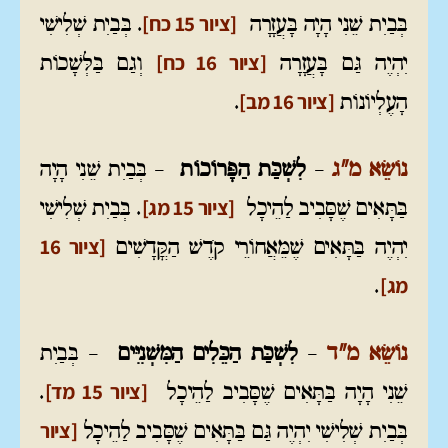
[ציור 15 כח]
בְּבַיִת שֵׁנִי הָיָה בָּעֲזָרָה
. בְּבַיִת שְׁלִישִׁי
[ציור 16 כח]
יִהְיֶה גַּם בָּעֲזָרָה
וְגַם בַּלְּשָׁכוֹת
[ציור 16 מב]
הָעֶלְיוֹנוֹת
.
נוֹשֵׂא מ"ג
–
לִשְׁכַּת הַפָּרוֹכוֹת
– בְּבַיִת שֵׁנִי הָיָה
[ציור 15 מג]
בַּתָּאִים שֶׁסָּבִיב לַהֵיכָל
. בְּבַיִת שְׁלִישִׁי
[ציור 16
יִהְיֶה בַּתָּאִים שֶׁמֵּאֲחוֹרֵי קֹדֶשׁ הַקֳּדָשִׁים
מג]
.
נוֹשֵׂא מ"ד
–
לִשְׁכַּת הַכֵּלִים הַמִּשְׁנִיִּים
– בְּבַיִת
[ציור 15 מד]
שֵׁנִי הָיָה בַּתָּאִים שֶׁסָּבִיב לַהֵיכָל
.
[ציור
בְּבַיִת שְׁלִישִׁי יִהְיֶה גַּם
בַּתָּאִים שֶׁסָּבִיב לַהֵיכָל