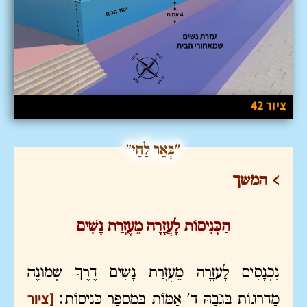
ציור 42
> המשך
הַכְּנִיסוֹת לָעֲזָרָה מֵעֶזְרַת נָשִׁים
נִכְנָסִים לָעֲזָרָה מֵעֶזְרַת נָשִׁים דֶּרֶךְ שְׁמוֹנֶה
[ציור
מַדְרֵגוֹת בְּגֹבַהּ ד' אַמּוֹת בְּמִסְפַּר כְּנִיסוֹת: