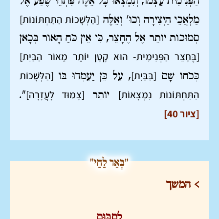
הַפְּנִימִית עַצְמוֹ, וְנִמְצְאוּ כָּל אֵלֶּה פִּתְחֵי שֶׁפַע אֶל
[הַלְּשָׁכוֹת הַתַּחְתּוֹנוֹת]
מַלְאֲכֵי הַיְצִירָה וְכוּ' וְאֵלֶּה
סְמוּכוֹת יוֹתֵר אֶל הֶחָצֵר, כִּי אֵין כֹּחַ הָאוֹר בְּכָאן
[בֶּחָצֵר הַפְּנִימִית- הוּא קָטָן יוֹתֵר מֵאוֹר הַבַּיִת]
[בַּבַּיִת]
[הַלְּשָׁכוֹת
כְּכֹחוֹ שָׁם
, עַל כֵּן יַעַמְדוּ בּוֹ
הַתַּחְתּוֹנוֹת נִמְצָאוֹת]
[צָמוּד לָעֲזָרָה]
יוֹתֵר
".
[ציור 40]
> המשך
לְסִכּוּם