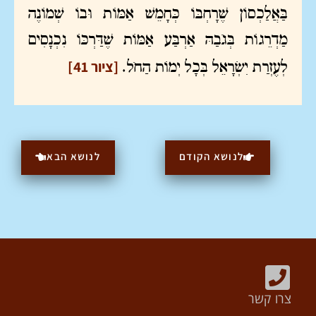
בַּאֲלַכְסוֹן שֶׁרָחְבּוֹ כְּחָמֵשׁ אַמּוֹת וּבוֹ שְׁמוֹנֶה
מַדְרֵגוֹת בְּגֹבַהּ אַרְבַּע אַמּוֹת שֶׁדַּרְכּוֹ נִכְנָסִים
[ציור 41]
לְעֶזְרַת יִשְׂרָאֵל בְּכָל יְמוֹת הַחֹל.
לנושא הקודם
לנושא הבא
צרו קשר