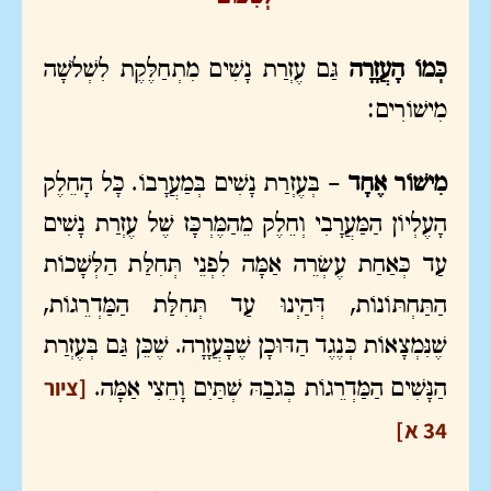
כְּמוֹ הָעֲזָרָה
גַּם עֶזְרַת נָשִׁים מִתְחַלֶּקֶת לִשְׁלֹשָׁה
מִישׁוֹרִים:
מִישׁוֹר אֶחָד –
בְּעֶזְרַת נָשִׁים בְּמַעֲרָבוֹ. כָּל הָחֵלֶק
הָעֶלְיוֹן הַמַּעֲרָבִי וְחֵלֶק מֵהַמֶּרְכָּז שֶׁל עֶזְרַת נָשִׁים
עַד כְּאַחַת עֶשְׂרֵה אַמָּה לִפְנֵי תְּחִלַּת הַלְּשָׁכוֹת
הַתַּחְתּוֹנוֹת, דְּהַיְנוּ עַד תְּחִלַּת הַמַּדְרֵגוֹת,
שֶׁנִּמְצָאוֹת כְּנֶגֶד הַדּוּכָן שֶׁבָּעֲזָרָה. שֶׁכֵּן גַּם בְּעֶזְרַת
[ציור
הַנָּשִׁים הַמַּדְרֵגוֹת בְּגֹבַהּ שְׁתַּיִם וָחֵצִי אַמָּה.
34 א]