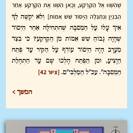
שֶׁהִשְׁווּ אֶל הַקַּרְקַע, וְכָאן הִשְׁווּ אֶת הַקַּרְקַע אַחַר
הַבִּנְיָן וְנִתְגַּלָּה הַיְסוֹד שֵׁשׁ אַמּוֹת]
וְלֹא יִקְשֶׁה לְךָ
אֵיךְ עָלוּ עַל הַמְּסִבָּה שֶׁהִתְחִילָה אַחַר הַיְסוֹד
שֶׁהָיָה גָּבוֹהַּ שֵׁשׁ אַמּוֹת מִן הַקַּרְקַע? כִּי בְּצַד
מַעֲרָב הָיָה הַיְסוֹד עוֹדֵף עַל הַקִּיר עַד פֶּתַח
הַיָּצִיעַ, וּמִן הַפֶּתַח הָלְכוּ שָׁם עַד הַתְחָלַת
[ציור 42]
הַמְּסִבָּה". עכ"ל הַמַּלְבִּי"ם.
המשך >