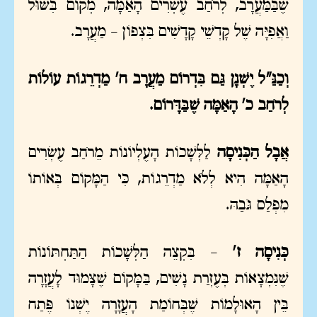
שֶׁבַּמַּעֲרָב, לְרֹחַב עֶשְׂרִים הָאַמָּה, מְקוֹם בִּשּׁוּל
וַאֲפִיָּה שֶׁל קָדְשֵׁי קָדָשִׁים בִּצְפוֹן – מַעֲרָב.
וְכַנַּ"ל יֶשְׁנָן גַּם בִּדְרוֹם מַעֲרָב ח' מַדְרֵגוֹת עוֹלוֹת
לְרֹחַב כ' הָאַמָּה שֶׁבַּדָּרוֹם.
אֲבָל הַכְּנִיסָה
לַלְּשָׁכוֹת הָעֶלְיוֹנוֹת מֵרֹחַב עֶשְׂרִים
הָאַמָּה הִיא לְלֹא מַדְרֵגוֹת, כִּי הַמָּקוֹם בְּאוֹתוֹ
מִפְלַס גֹּבַהּ.
כְּנִיסָה ז'
– בִּקְצֵה הַלְּשָׁכוֹת הַתַּחְתּוֹנוֹת
שֶׁנִּמְצָאוֹת בְּעֶזְרַת נָשִׁים, בַּמָּקוֹם שֶׁצָּמוּד לָעֲזָרָה
בֵּין הָאוּלָמוֹת שֶׁבְּחוֹמַת הָעֲזָרָה יֶשְׁנוֹ פֶּתַח