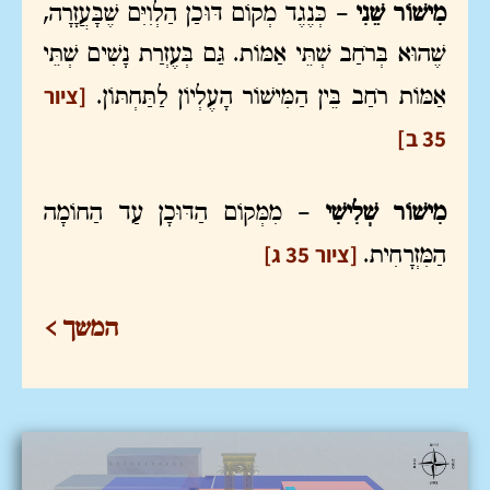
מִישׁוֹר שֵׁנִי –
כְּנֶגֶד מְקוֹם דּוּכַן הַלְוִיִּם שֶׁבָּעֲזָרָה,
שֶׁהוּא בְּרֹחַב שְׁתֵּי אַמּוֹת. גַּם בְּעֶזְרַת נָשִׁים שְׁתֵּי
[ציור
אַמּוֹת רֹחַב בֵּין הַמִּישׁוֹר הָעֶלְיוֹן לַתַּחְתּוֹן.
35 ב]
מִישׁוֹר שְׁלִישִׁי
–
מִמְּקוֹם הַדּוּכָן עַד הַחוֹמָה
[ציור 35 ג]
הַמִּזְרָחִית.
המשך >