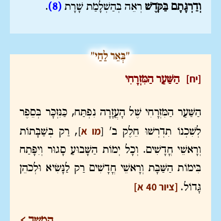
וְדַרְגָּתָם בַּקֹּדֶשׁ
רְאֵה בְּהַשְׁלָמַת שָׁרָת
(8)
.
[יח]
הַשַּׁעַר הַמִּזְרָחִי
הַשַּׁעַר הַמִּזְרָחִי שֶׁל הָעֲזָרָה נִפְתַּח, כַּנִּזְכָּר בְּסֵפֶר
[
מו א
]
לְשִׁכְנוֹ תִדְרְשׁוּ חֵלֶק ב'
, רַק בְּשַׁבָּתוֹת
וְרָאשֵׁי חֳדָשִׁים. וְכָל יְמוֹת הַשָּׁבוּעַ סָגוּר וְיִפָּתַח
בִּימוֹת הַשַּׁבָּת וְרָאשֵׁי חֳדָשִׁים רַק לַנָּשִׂיא וּלְכֹהֵן
[ציור 40 א]
גָּדוֹל.
המשך >