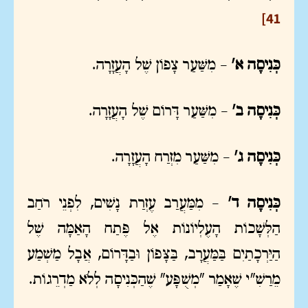
41]
כְּנִיסָה א'
– מִשַּׁעַר צָפוֹן שֶׁל הָעֲזָרָה.
כְּנִיסָה ב'
– מִשַּׁעַר דָּרוֹם שֶׁל הָעֲזָרָה.
כְּנִיסָה ג'
– מִשַּׁעַר מִזְרַח הָעֲזָרָה.
כְּנִיסָה ד'
– מִמַּעֲרַב עֶזְרַת נָשִׁים, לִפְנֵי רֹחַב
הַלְּשָׁכוֹת הָעֶלְיוֹנוֹת אֶל פֶּתַח הָאַמָּה שֶׁל
הַיַּרְכָתַיִם בַּמַּעֲרָב, בַּצָּפוֹן וּבַדָּרוֹם, אֲבָל מַשְׁמַע
מֵרַשִׁ"י שֶׁאָמַר "מְשֻׁפָּע" שֶׁהַכְּנִיסָה לְלֹא מַדְרֵגוֹת.