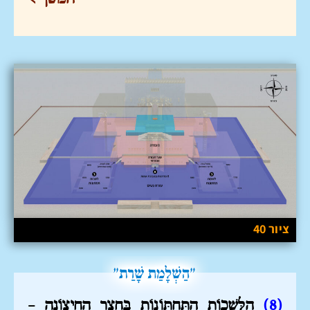
ציור 40
(8)
הַלְּשָׁכוֹת הַתַּחְתּוֹנוֹת בֶּחָצֵר הַחִיצוֹנָה –