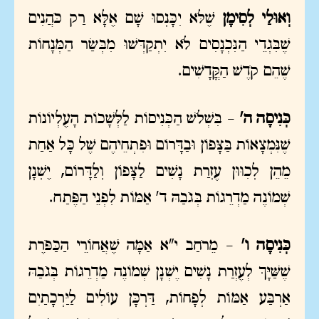
וְאוּלַי לְסִימָן
שֶׁלֹּא יִכָּנְסוּ שָׁם אֶלָּא רַק כֹּהֲנִים
שֶׁבִּגְדֵי הַנִּכְנָסִים לֹא יִתְקַדְּשׁוּ מִבְּשַׂר הַמְּנָחוֹת
שֶׁהֵם קֹדֶשׁ הַקֳּדָשִׁים.
כְּנִיסָה ה'
– בִּשְׁלֹשׁ הַכְּנִיסוֹת לַלְּשָׁכוֹת הָעֶלְיוֹנוֹת
שֶׁנִּמְצָאוֹת בַּצָּפוֹן וּבַדָּרוֹם וּפִתְחֵיהֶם שֶׁל כָּל אַחַת
מֵהֵן לְכִוּוּן עֶזְרַת נָשִׁים לַצָּפוֹן וְלַדָּרוֹם, יֶשְׁנָן
שְׁמוֹנֶה מַדְרֵגוֹת בְּגֹבַהּ ד' אַמּוֹת לִפְנֵי הַפֶּתַח.
כְּנִיסָה ו'
– מֵרֹחַב י"א אַמָּה שֶׁאֲחוֹרֵי הַכַּפֹּרֶת
שֶׁשַּׁיָּךְ לְעֶזְרַת נָשִׁים יֶשְׁנָן שְׁמוֹנֶה מַדְרֵגוֹת בְּגֹבַהּ
אַרְבַּע אַמּוֹת לְפָחוֹת, דַּרְכָּן עוֹלִים לַיַּרְכָתַיִם