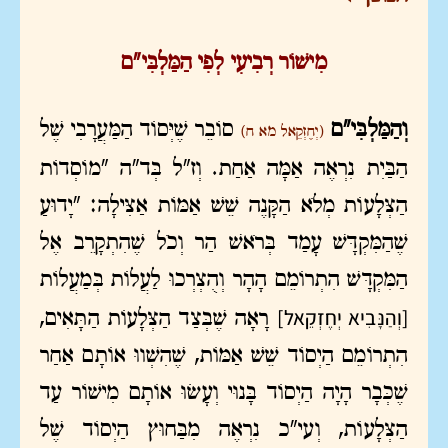
מִישׁוֹר רְבִיעִי לְפִי הַמַּלְבִּי"ם
וְהַמַּלְבִּי"ם
סוֹבֵר שֶׁיְּסוֹד הַמַּעֲרָבִי שֶׁל
(יְחֶזְקֵאל מא ח)
הַבַּיִת נִרְאֶה אַמָּה אַחַת. וְז"ל בְּד"ה "מוֹסְדוֹת
הַצְּלָעוֹת מְלֹא הַקָּנֶה שֵׁשׁ אַמּוֹת אַצִּילָה: "יָדוּעַ
שֶׁהַמִּקְדָּשׁ עָמַד בְּרֹאשׁ הַר וְכֹל שֶׁהִתְקָרֵב אֶל
הַמִּקְדָּשׁ הִתְרוֹמֵם הָהָר וְהֻצְרְכוּ לַעֲלוֹת בְּמַעֲלוֹת
[וְהַנָּבִיא יְחֶזְקֵאל]
רָאָה שֶׁבְּצַד הַצְּלָעוֹת הַתָּאִים,
הִתְרוֹמֵם הַיְסוֹד שֵׁשׁ אַמּוֹת, שֶׁהִשְׁווּ אוֹתָם אַחַר
שֶׁכְּבָר הָיָה הַיְסוֹד בָּנוּי וְעָשׂוּ אוֹתָם מִישׁוֹר עַד
הַצְּלָעוֹת, וְעי"כ נִרְאֶה מִבַּחוּץ הַיְסוֹד שֶׁל