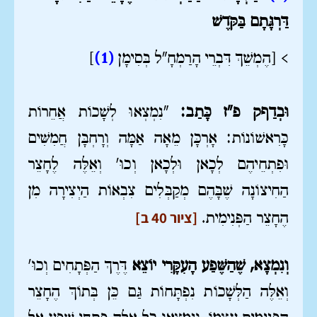
דַּרְגָּתָם בַּקֹּדֶשׁ
> [הֶמְשֵׁךְ דִּבְרֵי הָרַמְחָ"ל בְּסִימָן
(1)
]
וּבְדַףק פ"ז כָּתַב:
"נִמְצְאוּ לְשָׁכוֹת אֲחֵרוֹת
כָּרִאשׁוֹנוֹת: אָרְכָּן מֵאָה אַמָּה וְרָחְבָּן חֲמִשִּׁים
וּפִתְחֵיהֶם לְכָאן וּלְכָאן וְכוּ' וְאֵלֶּה לֶחָצֵר
הַחִיצוֹנָה שֶׁבָּהֶם מְקַבְּלִים צִבְאוֹת הַיְצִירָה מִן
[ציור 40 ב]
הֶחָצֵר הַפְּנִימִית.
וְנִמְצָא, שֶׁהַשֶּׁפַע הָעִקָּרִי יוֹצֵא
דֶּרֶךְ הַפְּתָחִים וְכוּ'
וְאֵלֶּה הַלְּשָׁכוֹת נִפְתָּחוֹת גַּם כֵּן בְּתוֹךְ הֶחָצֵר