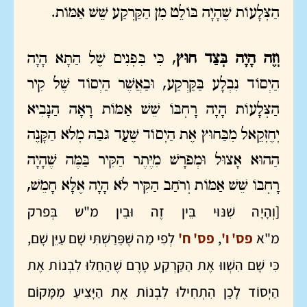
הַצְּלָעוֹת שֶׁהָיָה בּוֹלֵט מִן הַקַּרְקַע שֵׁשׁ אַמּוֹת.
וְזֶה הָיָה בְּצַד חוּץ
, כִּי בִּפְנִים שֶׁל הַתָּא הָיָה
הַיְסוֹד נִבְלָע בַּקַּרְקַע, וּבַאֲשֶׁר הַיְסוֹד שֶׁל קִיר
הַצְּלָעוֹת הָיָה רָחְבּוֹ שֵׁשׁ אַמּוֹת רָאָה הַנָּבִיא
יְחֶזְקֵאל מִבַּחוּץ אֶת הַיְסוֹד שֶׁעַד גֹּבַהּ מְלֹא הַקָּנֶה
הַהוּא אָצוּל וּמְפֹרָשׁ מִיֶּתֶר הַקִּיר בַּמֶּה שֶׁהָיָה
רָחְבּוֹ שֵׁשׁ אַמּוֹת וְרֹחַב הַקִּיר לֹא הָיָה אֶלָּא חָמֵשׁ,
[וְהָיָה שִׁנּוּי בֵּין זֶה וּבֵין מ"ש בְּפרק
מ"א
פס' ו'
,
פס' ח'
לְפִי מַה שֶּׁפֵּרַשְׁתִּי שָׁם עַיֵּן שָׁם,
כִּי שָׁם הִשְׁווּ אֶת הַקַּרְקַע טֶרֶם שֶׁהֵחֵלּוּ לִבְנוֹת אֶת
הַיְסוֹד לָכֵן הִתְחִילוּ לִבְנוֹת אֶת הַיָּצִיעַ מִמָּקוֹם