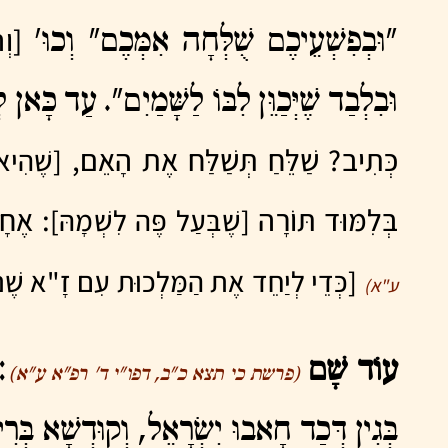
[וְה
"וּבְפִשְׁעֵיכֶם שֻׁלְּחָה אִמְּכֶם" וְכוּ'
וּבִלְבַד שֶׁיְּכַוֵּן לִבּוֹ לַשָּׁמַיִם". עַד כָּאן ל
כְּתִיב? שַׁלֵּחַ תְּשַׁלַּח אֶת הָאֵם,
[שֶׁהִיא
בְּלִמּוּד תּוֹרָה
: אֶחָד
[שֶׁבְּעַל פֶּה לִשְׁמָהּ]
[כְּדֵי לְיַחֵד אֶת הַמַּלְכוּת עִם זָ"א שֶׁנּ
ע"א)
עוֹד שָׁם
: 
(פרשת כי תצא כ"ב, דפו"י ד' רפ"א ע"א)
בְּגִין דְּכַד חָאבוּ יִשְׂרָאֵל, וְקוּדְשָׁא בְּ