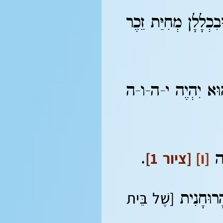
ְלָלָן מְחִיַּת זֵכֶר
הוּא יִהְיֶה י-ה-ו-ה
[ו]
[ציור 1]
לָה
.
[שֶׁל בֵּית
הָרוּחָנִית