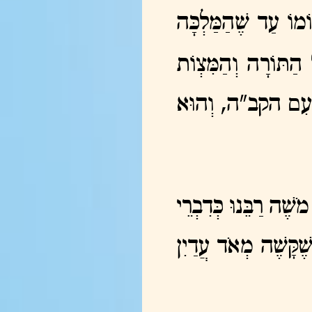
ֹמוֹ עַד שֶׁהַמַּלְכָּה
 הַתּוֹרָה וְהַמִּצְוֹת
ֶסֶד עִם הקב"ה, וְהוּא
ֹשֶׁה רַבֵּנוּ כְּדִבְרֵי
ֶׁקָּשֶׁה מְאֹד עֲדַיִן