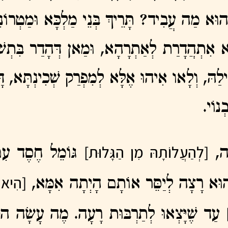
 הוּא מַה עֲבִיד? תָּרֵיךְ בְּנֵי מַלְכָּא וּמַטְרוֹנ
תָא אִתְהֲדָרַת לְאַתְרָהָא, וּמַאן דְּהָדַר בִּתְש
 דִּילַהּ, וְלָאו אִיהוּ אֶלָּא לְמִפְרַק שְׁכִינְתָּא
ְנוֹי.
[לְהַעֲלוֹתָהּ מִן הַגָּלוּת]
ָה,
גּוֹמֵל חֶסֶד עִ
[הִיא ה
ּךְ הוּא רָצָה לְיַסֵּר אוֹתָם הָיְתָה אִמָּא,
עַד שֶׁיָּצְאוּ לְתַרְבּוּת רָעָה. מֶה עָשָׂה ה