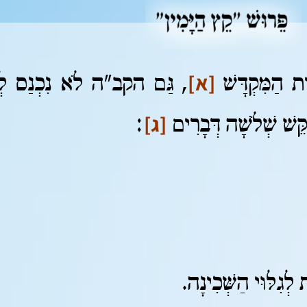
[א]
ֵית הַמִּקְדָּשׁ
, גַּם הקב"ה לֹא נִכְנַס לְבֵ
[ג]
ַקֵּשׁ שְׁלֹשָׁה דְּבָרִים
:
 לְגִלּוּי הַשְּׁכִינָה.