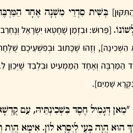
ַתִּקּוּן]
בְּשִׁית סִדְרֵי מִשְׁנָה אֶחָד הַמַּרְבֶּ
[פֵּרוּשׁ: וּבִזְמַן שֶׁחָטְאוּ יִשְׂרָאֵל וְנֶחְרַ
ְשׁוֹנוֹ.
, וְזֶהוּ שֶׁכָּתוּב וּבְפִשְׁעֵיכֶם שֻׁלְּ
 הַשְּׁכִינָה]
 הַמַּרְבֶּה וְאֶחָד הַמַּמְעִיט וּבִלְבַד שֶׁיְּכַוֵּן לִב
.
ִקְרָא שָׁמַיִם]
"מַאן דְּגָמִיל חֶסֶד בִּשְׁכִינְתֵּיהּ, עִם קֻדְשָׁא
רִיךְ הוּא הֲוָה בָּעֵי לְיַסָּרָא לוֹן. אִימָּא הֲוַת ר