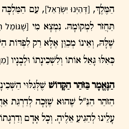
[דְּהַיְנוּ יִשְׂרָאֵל]
הַמֶּלֶךְ,
, עִם הַמַּלְכָּה ש
[שֶׁגּוֹמֵל 
תַּחֲזֹר לִמְקוֹמָהּ. נִמְצָא מִי
שֶׁלָּהּ, וְאֵינוֹ מְכַוֵּן אֶלָּא רַק לִפְדּו
[מִן
כְּאִלּוּ גָּאַל אוֹתוֹ וְלִשְׁכִינָתוֹ וּלְבָנָיו
הַנֶּאֱמָר בַּזֹּהַר הַקָּדוֹשׁ
שֶׁלְּגִלּוּי הַשְּׁכִ
הַזֹּהַר הַנַּ"ל שֶׁהוּא שֶׁזָּכָה לְדַרְגַּת אַה
עָלֵינוּ לְהַגִּיעַ אֵלֶיהָ. וְכָל אָדָם וְדַרְגָּת