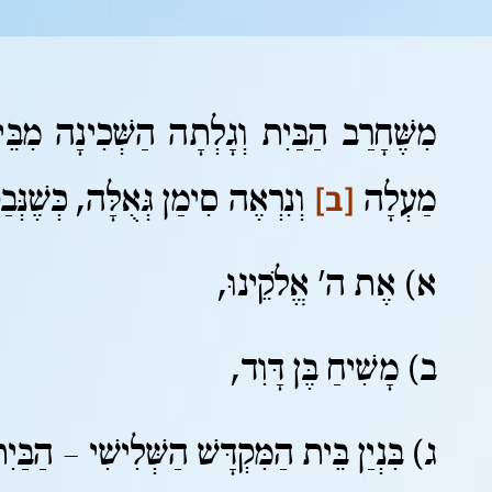
מִשֶּׁחָרַב הַבַּיִת וְגָלְתָה הַשְּׁכִינָה מִבּ
[ב]
מַעְלָה
וְנִרְאֶה סִימַן גְּאֻלָּה, כְּשֶׁנְּב
א) אֶת ה' אֱלֹקֵינוּ,
ב) מָשִׁיחַ בֶּן דָּוִד,
ג) בִּנְיַן בֵּית הַמִּקְדָּשׁ הַשְּׁלִישִׁי – הַבַּיִת