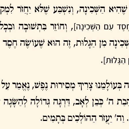
ֶׁהִיא הַשְּׁכִינָה, וְנִשְׁבַּע שֶׁלֹּא יַחֲזֹר לִמְקו
חֶסֶד עִם הַשְּׁכִינָה]
, וְחוֹזֵר בִּתְשׁוּבָה וּבְכָל
ֹת הַשְּׁכִינָה מִן הַגָּלוּת, זֶה הוּא שֶׁעוֹשֶׂה ח
 הַגָּלוּת]
.
ינָה בְּעוֹלָמֵנוּ צָרִיךְ מְסִירוּת נֶפֶשׁ, נֶאֱמַר עַל מ
ֲבַת ה' כְּבֵן לְאָב, דַּרְגָּה גְּדוֹלָה לְהַשָּׂגָה ש
וֹ. וַה' יַעֲזֹר הַהוֹלְכִים בְּתָמִים.