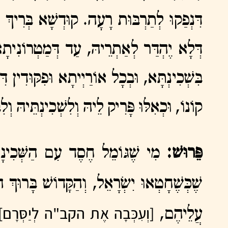
דִּנְפַקוּ לְתַרְבּוּת רָעָה. קוּדְשָׁא בְּרִיךְ
דְּלָא יֶהְדַּר לְאַתְרֵיהּ, עַד דְּמַטְרוֹנִי
בִּשְׁכִינְתָּא, וּבְכָל אוֹרַיְיתָא וּפִקּוּדִין
קוֹנוֹ, וּכְאִלּוּ פָּרִיק לֵיהּ וְלִשְׁכִינְתֵּיהּ וְלִב
פֵּרוּשׁ:
מִי שֶׁגּוֹמֵל חֶסֶד עִם הַשְּׁכִינ
שֶׁכְּשֶׁחָטְאוּ יִשְׂרָאֵל, וְהַקָּדוֹשׁ בָּרו
[וְעִכְּבָה אֶת הקב"ה לְיַסְּרָם]
עֲלֵיהֶם,