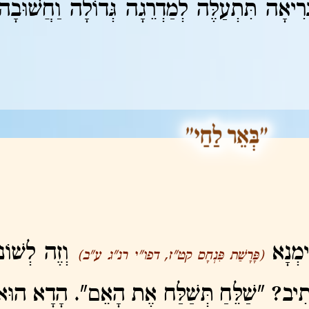
ְרִיאָה תִּתְעַלֶּה לְמַדְרֵגָה גְּדוֹלָה וַחֲשׁוּבָ
ימְנָא
וְזֶה לְשׁוֹנו
(פָּרָשַׁת פִּנְחָס קט"ז, דפו"י רנ"ג ע"ב)
כְּתִיב? "שַׁלֵּחַ תְּשַׁלַּח אֶת הָאֵם". הָדָא הוּ