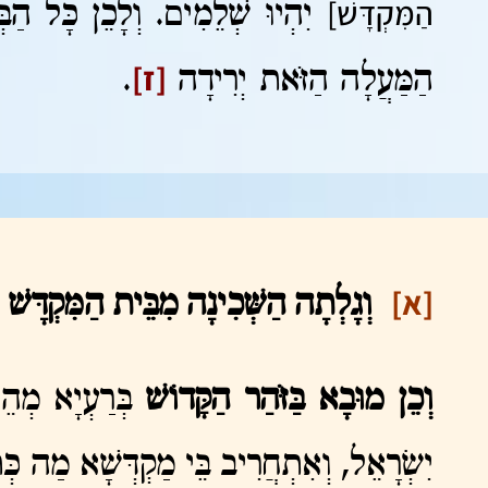
הַמִּקְדָּשׁ]
יִהְיוּ שְׁלֵמִים. וְלָכֵן כָּל הַבּ
[ז]
הַמַּעֲלָה הַזֹּאת יְרִידָה
.
[א]
וְגָלְתָה הַשְּׁכִינָה מִבֵּית הַמִּקְדָּשׁ
וְכֵן מוּבָא בַּזֹּהַר הַקָּדוֹשׁ
בְּרַעְיָא מְהֵ
יִשְׂרָאֵל, וְאִתְחֲרִיב בֵּי מַקְדְּשָׁא מַה 