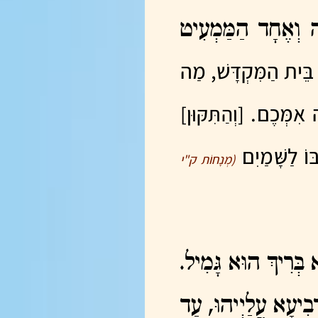
ה וְאֶחָד הַמַּמְעִיט
ב בֵּית הַמִּקְדָּשׁ, מַה
חָה אִמְּכֶם.
[וְהַתִּקּוּן]
ּוֹ לַשָּׁמַיִם
(מְנָחוֹת ק"י
 בְּרִיךְ הוּא גָּמִיל.
ְבִיעָא עֲלַיְיהוּ, עַד