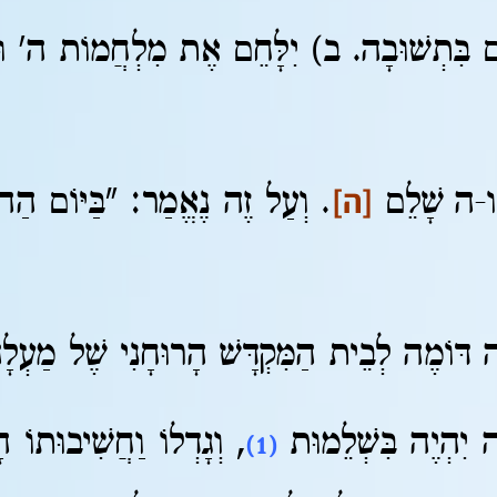
בִּתְשׁוּבָה. ב) יִלָּחֵם אֶת מִלְחֲמוֹת ה' וּבִכ
[ה]
-ו-ה שָׁלֵם
. וְעַל זֶה נֶאֱמַר: "בַּיּוֹם הַ
ֶה דּוֹמֶה לְבֵית הַמִּקְדָּשׁ הָרוּחָנִי שֶׁל מַעְ
נָה יִהְיֶה בִּשְׁלֵמוּת
, וְגָדְלוֹ וַחֲשִׁיבוּתוֹ 
(1)