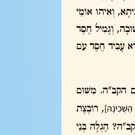
ִיתָא, וְאִיהוּ אוֹמֵי
ׁוּבָה, וְגָמִיל חֶסֶד
, דָּא עָבִיד חֶסֶד עִם
ם הקב"ה. מִשּׁוּם
ַשְּׁכִינָה]
, רוֹבֶצֶת
קב"ה? הֶגְלָה בְּנֵי