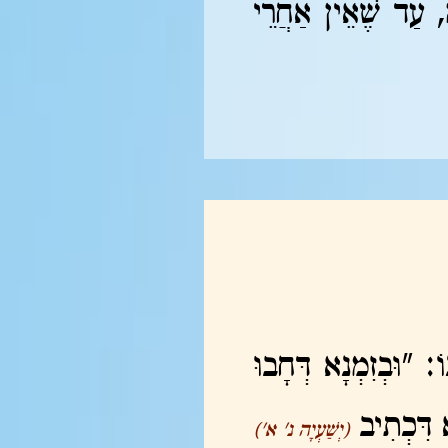
ה, עַד שֶׁאֵין אַחֲרֵי
ֹ: "וּבְזִמְנָא דְּחָבוּ
א דִּכְתִיב
(יְשַׁעְיָה נ' א')