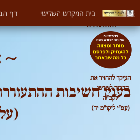
ספר לשכנו תדרשו חלק א'
דף הב
בית המקדש השלישי
על יחזקאל מ – מב
חזרה כללית
~ ח
העיקר להחזיר את
בענין חשיבות ההתעוררו
הכבוד לשרשו –
לקב"ה
(עפ"י ליקו"מ יד)
(על