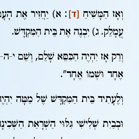
[ד]
וְאָז הַמָּשִׁיחַ
: א) יַחֲזִיר אֶת הָעָם 
עֲמָלֵק. ג) יִבְנֶה אֶת בֵּית הַמִּקְדָּשׁ.
וְרַק אָז יִהְיֶה הַכִּסֵּא שָׁלֵם, וְשֵׁם י-ה
אֶחָד וּשְׁמוֹ אֶחָד".
וְלֶעָתִיד בֵּית הַמִּקְדָּשׁ שֶׁל מַטָּה יִהְי
וּבְבַיִת שְׁלִישִׁי גִּלּוּי הַשְׁרָאַת הַשְּׁכִי