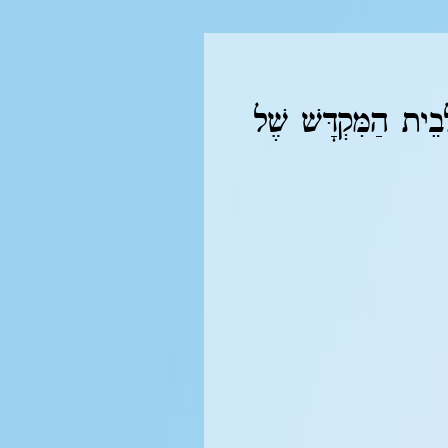
ית הַמִּקְדָּשׁ שֶׁל