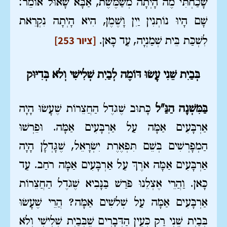
שָׁכַחְתִּי מֶה הָיְתָה מְשַׁמֶּשֶׁת, אַבָּא שָׁאוּל אוֹמֵר:
שָׁם הָיוּ נוֹתְנִין יַיִן וָשֶׁמֶן, הִיא הָיְתָה נִקְרֵאת
[ציור 253]
לִשְׁכַּת בֵּית שְׁמַנְיָה, עַד כָּאן.
בְּבַיִת שֵׁנִי עָשׂוּ דּוֹמֶה לְבַיִת שְׁלִישִׁי וְלֹא בְּדִיּוּק
בַּמִּשְׁנָה הַנַּ"ל
כָּתוּב שֶׁגֹּדֶל הַחֲצֵרוֹת שֶׁעָשׂוּ הָיָה
אַרְבָּעִים אַמָּה עַל אַרְבָּעִים אַמָּה. וּפֵרְשׁוּ
הַמְפָרְשִׁים בְּשֵׁם תִּפְאֶרֶת יִשְׂרָאֵל, שֶׁגָּדְלָן הָיָה
אַרְבָּעִים אַמָּה אֹרֶךְ עַל אַרְבָּעִים אַמָּה רֹחַב. עַד
כָּאן. וַהֲרֵי אֶצְלֵנוּ פֹּרַשׁ בַּנָּבִיא שֶׁגֹּדֶל הַחֲצֵרוֹת
אַרְבָּעִים אַמָּה עַל שְׁלֹשִׁים אַמָּה? הֲרֵי שֶׁעָשׂוּ
בְּבַיִת שֵׁנִי רַק כְּעֵין הַדְּבָרִים שֶׁבְּבַיִת שְׁלִישִׁי וְלֹא