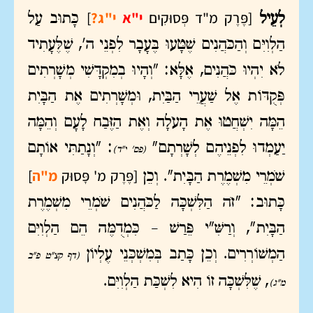
[פֶּרֶק מ"ד פְּסוּקִים
י"א
י"ג?
]
לְעֵיל
כָּתוּב עַל
הַלְוִיִּם וְהַכֹּהֲנִים שֶׁטָּעוּ בֶּעָבָר לִפְנֵי ה', שֶׁלֶּעָתִיד
לֹא יִהְיוּ כֹּהֲנִים, אֶלָּא: "וְהָיוּ בְמִקְדָּשִׁי מְשָׁרְתִים
פְּקֻדּוֹת אֶל שַׁעֲרֵי הַבַּיִת, וּמְשָׁרְתִים אֶת הַבָּיִת
הֵמָּה יִשְׁחֲטוּ אֶת הָעֹלָה וְאֶת הַזֶּבַח לָעָם וְהֵמָּה
יַעַמְדוּ לִפְנֵיהֶם לְשָׁרְתָם"
: "וְנָתַתִּי אוֹתָם
(פס' י"ד)
[פֶּרֶק מ' פָּסוּק
מ"ה
]
שֹׁמְרֵי מִשְׁמֶרֶת הַבָּיִת". וְכֵן
כָּתוּב: "זֹה הַלִּשְׁכָּה לַכֹּהֲנִים שֹׁמְרֵי מִשְׁמֶרֶת
הַבָּיִת", וְרַשִּׁ"י פֵּרַשׁ – כִּמְדֻמֶּה הֵם הַלְוִיִּם
הַמְשׁוֹרְרִים. וְכֵן כָּתַב בְּמִשְׁכְּנֵי עֶלְיוֹן
(דף קצ"ט פ"ב
, שֶׁלִּשְׁכָּה זוֹ הִיא לִשְׁכַּת הַלְוִיִּם.
מ"ג)