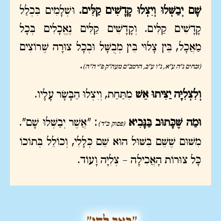
שָׁם יְבַשְּׁלוּ וְיִצְלוּ קָדָשִׁים קַלִּים.
וּשְׁלָמִים בִּכְלַל
קָדָשִׁים קַלִּים. וְקָדָשִׁים קַלִּים נֶאֱכָלִים בְּכָל
מַאֲכָל, בֵּין צָלוּי בֵּין מְבֻשָּׁל וּבְכָל צוּרָה שֶׁרוֹצִים
.
(זבחים נ"ה ע"א, נ"ו ע"ב, הרמב"ם מעה"ק פ"י ה"ה)
וְלִצְלִיָּה יַצִּיתוּ אֵשׁ
מִתַּחַת, וְיִצְלוּ הַבָּשָׂר עָלָיו.
וּמַה שֶּׁכָּתוּב בַּנָּבִיא
: "אֲשֶׁר יְבַשְּׁלוּ שָׁם".
(פסוק כ"ד)
מִשּׁוּם שֶׁשֵּׁם בִּשּׁוּל הוּא שֵׁם כְּלָלִי, וְכוֹלֵל בְּתוֹכוֹ
כָּל צוּרוֹת הָאֲכִילָה – צְלִיָּה וָעוֹד.