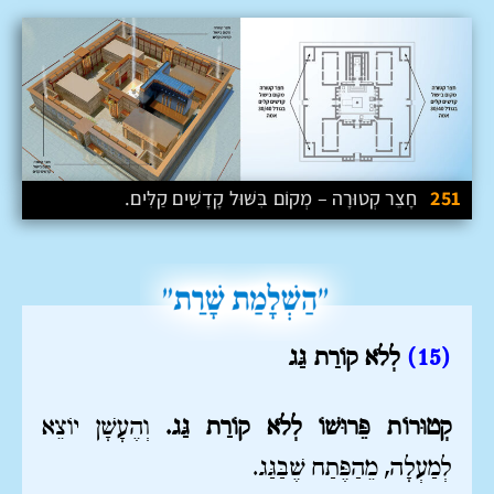
251
חָצֵר קְטוּרָה – מְקוֹם בִּשּׁוּל קָדָשִׁים קַלִּים.
(15
)
לְלֹא קוֹרַת גַּג
קְטוּרוֹת פֵּרוּשׁוֹ לְלֹא קוֹרַת גַּג.
וְהֶעָשָׁן יוֹצֵא
לְמַעְלָה, מֵהַפֶּתַח שֶׁבַּגַּג.