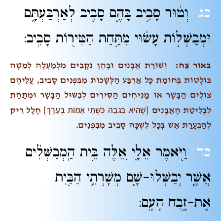
כג
וְט֨וּר סָבִ֥יב בָּהֶ֛ם סָבִ֖יב לְאַרְבַּעְתָּ֑ם
וּמְבַשְּׁל֣וֹת עָשׂ֔וּי מִתַּ֥חַת הַטִּיר֖וֹת סָבִֽיב:
בֵּאוּר צַח:
וְשׁוּרַת אֲבָנִים וּבָהֶן נְקָבִים מִלְמַעְלָה לְמַטָּה
בּוֹלְטוֹת בְּחוֹמַת כָּל אַרְבַּע הַלְּשָׁכוֹת מִבִּפְנִים סָבִיב, עֲלֵיהֶם
צוֹלִים הַבָּשָׂר אוֹ מַנִּיחִים הַסִּירִים לְבִשּׁוּל הַבָּשָׂר וּמִתַּחַת
[שֶׁהִיא בְּגֹבַהּ כִּשְׁתֵּי אַמּוֹת בְּעֵרֶךְ]
לִבְלִיטַת הָאֲבָנִים
חָלָל רֵיק
לְהַבְעָרַת אֵשׁ בְּכָל לִשְׁכָּה סָבִיב מִבִּפְנִים.
כד
וַיֹּ֖אמֶר אֵלָ֑י אֵ֚לֶּה בֵּ֣ית הַֽמְבַשְּׁלִ֔ים
אֲשֶׁ֧ר יְבַשְּׁלוּ-שָׁ֛ם מְשָׁרְתֵ֥י הַבַּ֖יִת
אֶת-זֶ֥בַח הָעָֽם: