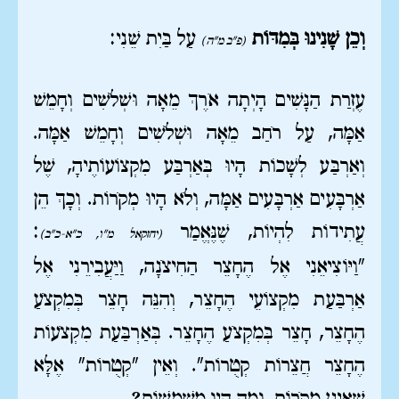
וְכֵן שָׁנִינוּ בְּמִדּוֹת
עַל בַּיִת שֵׁנִי:
(פ"ב מ"ה)
עֶזְרַת הַנָּשִׁים הָיְתָה אֹרֶךְ מֵאָה וּשְׁלֹשִׁים וְחָמֵשׁ
אַמָּה, עַל רֹחַב מֵאָה וּשְׁלֹשִׁים וְחָמֵשׁ אַמָּה.
וְאַרְבַּע לְשָׁכוֹת הָיוּ בְּאַרְבַּע מִקְצוֹעוֹתֶיהָ, שֶׁל
אַרְבָּעִים אַרְבָּעִים אַמָּה, וְלֹא הָיוּ מְקֹרוֹת. וְכָךְ הֵן
עֲתִידוֹת לִהְיוֹת, שֶׁנֶּאֱמַר
:
(יחזקאל מ"ו, כ"א-כ"ב)
"וַיּוֹצִיאֵנִי אֶל הֶחָצֵר הַחִיצֹנָה, וַיַּעֲבִירֵנִי אֶל
אַרְבַּעַת מִקְצוֹעֵי הֶחָצֵר, וְהִנֵּה חָצֵר בְּמִקְצֹעַ
הֶחָצֵר, חָצֵר בְּמִקְצֹעַ הֶחָצֵר. בְּאַרְבַּעַת מִקְצֹעוֹת
הֶחָצֵר חֲצֵרוֹת קְטֻרוֹת". וְאֵין "קְטֻרוֹת" אֶלָּא