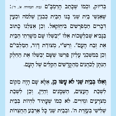
בְּדִיּוּק, וּכְמוֹ שֶׁכָּתַב הָרַמְבָּ"ם
:
(בית הבחירה א', ד')
שֶׁאַנְשֵׁי בַּיִת שֵׁנִי בָּנוּ הַבַּיִת כְּבִנְיַן שְׁלֹמֹה וּכְעֵין
דְּבָרִים הַמְפֹרָשִׁים בִּיחֶזְקֵאל. וְכֵן אֶצְלֵנוּ כָּתוּב
בַּנָּבִיא שֶׁבִּלְשָׁכוֹת אֵלּוּ "יְבַשְּׁלוּ שָׁם מְשָׁרְתֵי הַבַּיִת
אֶת זֶבַח הָעָם". וְרַשִּׁ"י, מְצוּדַת דָּוִד, הַמַּלְבִּי"ם
וְכֵן בְּמִשְׁכְּנֵי עֶלְיוֹן פֵּרְשׁוּ שֶׁשָּׁם יְבַשְּׁלוּ אֶת הַחֵלֶק
הַנִּתָּן לַכֹּהֲנִים מֵהַקֳּדָשִׁים הַקַּלִּים שֶׁל הָעָם.
וְאִלּוּ בְּבַיִת שֵׁנִי לֹא עָשׂוּ כֵּן
, אֶלָּא שָׁם הָיָה מְקוֹם
לִשְׁכַּת הָעֵצִים, הַשְּׁמָנִים וְהַיַּיִן, וְכֵן לִשְׁכַּת
מְצֹרָעִים וּנְזִירִים. לֹא כְּמוֹ שֶׁעָתִיד לִהְיוֹת בְּבַיִת
שְׁלִישִׁי בְּעֶזְרַת ה'. וּבְבַיִת שֵׁנִי כָּל אַרְבַּע הַחֲצֵרוֹת