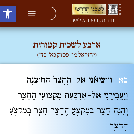
פתח סרגל
העיקר להחזיר את הכבוד לשרשו – לקב"ה (ליקו"מ יד)
בית המקדש השלישי
ארבע לשכות קטורות
(יחזקאל מו' פסוק כא'-כד')
כא
וַיּוֹצִיאֵ֗נִי אֶל-הֶֽחָצֵר֙ הַחִ֣יצֹנָ֔ה
וַיַּ֣עֲבִירֵ֔נִי אֶל-אַרְבַּ֖עַת מִקְצוֹעֵ֣י הֶחָצֵ֑ר
וְהִנֵּ֤ה חָצֵר֙ בְּמִקְצֹ֣עַ הֶחָצֵ֔ר חָצֵ֖ר בְּמִקְצֹ֥עַ
הֶחָצֵֽר: