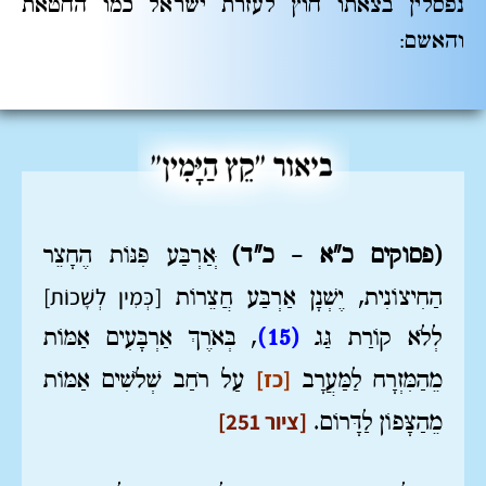
נפסלין בצאתו חוץ לעזרת ישראל כמו החטאת
והאשם:
(פסוקים כ"א – כ"ד)
ְּאַרְבַּע פִּנּוֹת הֶחָצֵר
[כְּמִין לְשָׁכוֹת]
הַחִיצוֹנִית, יֶשְׁנָן אַרְבַּע חֲצֵרוֹת
לְלֹא קוֹרַת גַּג
(15)
, בְּאֹרֶךְ אַרְבָּעִים אַמּוֹת
[כז]
מֵהַמִּזְרָח לַמַּעֲרָב
עַל רֹחַב שְׁלֹשִׁים אַמּוֹת
[ציור 251]
מֵהַצָּפוֹן לַדָּרוֹם.