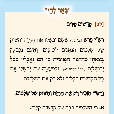
[לב]
קָדָשִׁים קַלִּים
רַשִּׁ"י פֵּרַשׁ
שֶׁשָּׁם יְבַשְּׁלוּ אֶת הֶחָזֶה וְהַשּׁוֹק
(פס' כ"ד)
שֶׁל שְׁלָמִים הַנִּתָּנִים לַכֹּהֲנִים, וְאֵינָם נִפְסָלִין
בְּצֵאתָן מֵהֶחָצֵר הַפְּנִימִית כִּי הֵם נֶאֱכָלִין בְּכָל
יְרוּשָׁלַיִם
. וּלְמַעֲשֶׂה שָׁם יְבַשְּׁלוּ אֶת
(וכנ"ל הערה לא)
כָּל הַקֳּדָשִׁים הַקַּלִּים וְלֹא רַק אֶת הַשְּׁלָמִים.
וְרַשִּׁ"י הִזְכִּיר רַק אֶת הֶחָזֶה וְהַשּׁוֹק שֶׁל שְׁלָמִים:
א.
כִּי הַשְּׁלָמִים רֻבָּם שֶׁל קָדָשִׁים קַלִּים.