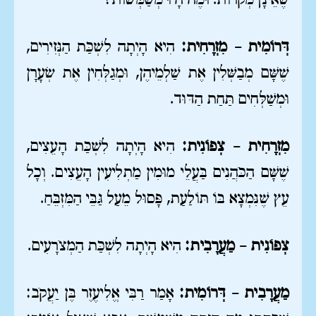
שֶׁאֵינָן מְקֹרוֹת. וּמֶה הָיוּ מְשַׁמְּשׁוֹת?
דְּרוֹמִית – מִזְרָחִית:
הִיא הָיְתָה לִשְׁכַּת הַנְּזִירִים,
שֶׁשָּׁם מְבַשְּׁלִין אֶת שַׁלְמֵיהֶן, וּמְגַלְּחִין אֶת שְׂעָרָן
וּמְשַׁלְּחִים תַּחַת הַדּוּד.
מִזְרָחִית – צְפוֹנִית:
הִיא הָיְתָה לִשְׁכַּת הָעֵצִים,
שֶׁשָּׁם הַכֹּהֲנִים בַּעֲלֵי מוּמִין מַתְלִיעִין הָעֵצִים. וְכָל
עֵץ שֶׁנִּמְצָא בּוֹ תּוֹלַעַת, פָּסוּל מֵעַל גַּבֵּי הַמִּזְבֵּחַ.
צְפוֹנִית – מַעֲרָבִית:
הִיא הָיְתָה לִשְׁכַּת הַמְצֹרָעִים.
מַעֲרָבִית – דְּרוֹמִית:
אָמַר רַבִּי אֱלִיעֶזֶר בֶּן יַעֲקֹב: