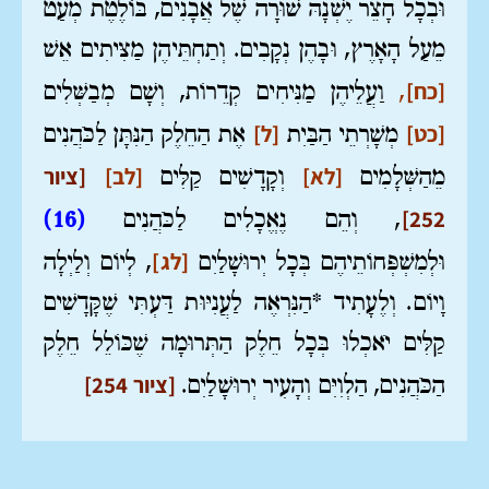
וּבְכָל חָצֵר יֶשְׁנָהּ שׁוּרָה שֶׁל אֲבָנִים, בּוֹלֶטֶת מְעַט
מֵעַל הָאָרֶץ, וּבָהֶן נְקָבִים. וְתַחְתֵּיהֶן מַצִּיתִים אֵשׁ
[כח]
,
וַעֲלֵיהֶן מַנִּיחִים קְדֵרוֹת, וְשָׁם מְבַשְּׁלִים
[כט]
[ל]
מְשָׁרְתֵי הַבַּיִת
אֶת הַחֵלֶק הַנִּתָּן לַכֹּהֲנִים
[לא]
[לב]
[ציור
מֵהַשְּׁלָמִים
וְקָדָשִׁים קַלִּים
252]
, וְהֵם נֶאֱכָלִים לַכֹּהֲנִים
(16)
[לג]
וּלְמִשְׁפְּחוֹתֵיהֶם בְּכָל יְרוּשָׁלַיִם
, לְיוֹם וְלַיְלָה
וָיוֹם. וְלֶעָתִיד *הַנִּרְאֶה לַעֲנִיּוּת דַּעְתִּי שֶׁקָּדָשִׁים
קַלִּים יֹאכְלוּ בְּכָל חֵלֶק הַתְּרוּמָה שֶׁכּוֹלֵל חֵלֶק
[ציור 254]
הַכֹּהֲנִים, הַלְוִיִּם וְהָעִיר יְרוּשָׁלַיִם.