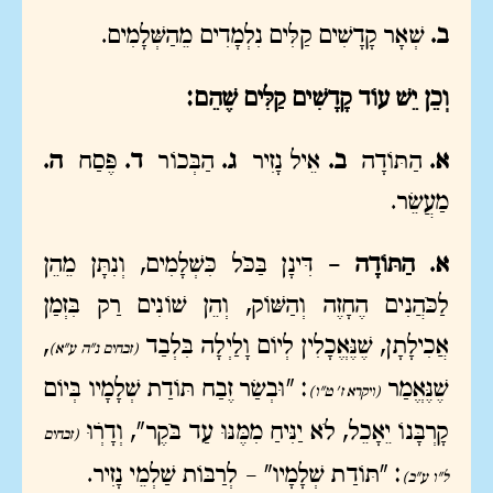
ב.
שְׁאָר קָדָשִׁים קַלִּים נִלְמָדִים מֵהַשְּׁלָמִים.
וְכֵן יֵשׁ עוֹד קָדָשִׁים קַלִּים שֶׁהֵם:
א.
הַתּוֹדָה
ב.
אֵיל נָזִיר
ג.
הַבְּכוֹר
ד.
פֶּסַח
ה.
מַעֲשֵׂר.
א. הַתּוֹדָה –
דִּינָן בַּכֹּל כִּשְׁלָמִים, וְנִתָּן מֵהֵן
לַכֹּהֲנִים הֶחָזֶה וְהַשּׁוֹק, וְהֵן שׁוֹנִים רַק בִּזְמַן
אֲכִילָתָן, שֶׁנֶּאֱכָלִין לְיוֹם וָלַיְלָה בִּלְבַד
,
(זבחים נ"ה ע"א)
שֶׁנֶּאֱמַר
: "וּבְשַׂר זֶבַח תּוֹדַת שְׁלָמָיו בְּיוֹם
(ויקרא ז' ט"ו)
קָרְבָּנוֹ יֵאָכֵל, לֹא יַנִּיחַ מִמֶּנּוּ עַד בֹּקֶר", וְדָרְׁוּ
(זבחים
: "תּוֹדַת שְׁלָמָיו" – לְרַבּוֹת שַׁלְמֵי נָזִיר.
ל"ו ע"ב)