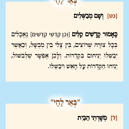
[כט]
וְשָׁם מְבַשְּׁלִים
[וְכֵן קָדְשֵׁי קָדָשִׁים]
כָּאָמוּר קָדָשִׁים קַלִּים
נֶאֱכָלִים
בְּכָל צוּרָה שֶׁרוֹצִים, בֵּין צָלִי בֵּין מְבֻשָּׁל, וְכַאֲשֶׁר
יְבַשְּׁלוּ יַנִּיחוּם בִּקְדֵרוֹת. וְלָכֵן אֶפְשָׁר שֶׁלְּבִשּׁוּל,
יַנִּיחוּ הַקְּדֵרוֹת עַל הָאֵשׁ וִיבַשְּׁלוּ.
[ל]
מְשָׁרְתֵי הַבַּיִת