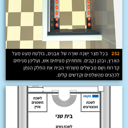
252
בְּכָל חָצֵר יֶשְׁנָהּ שׁוּרָה שֶׁל אֲבָנִים, בּוֹלֶטֶת מְעַט מֵעַל
הָאָרֶץ, וּבָהֶן נְקָבִים. וְתַחְתֵּיהֶן מַצִּיתִים אֵשׁ, וַעֲלֵיהֶן מַנִּיחִים
קְדֵרוֹת וְשָׁם מְבַשְּׁלִים מְשָׁרְתֵי הַבַּיִת אֶת הַחֵלֶק הַנִּתָּן
לַכֹּהֲנִים מֵהַשְּׁלָמִים וְקָדָשִׁים קַלִּים.