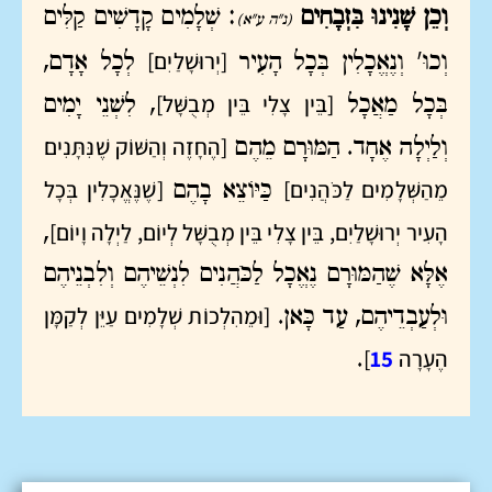
וְכֵן שָׁנִינוּ בִּזְבָחִים
: שְׁלָמִים קָדָשִׁים קַלִּים
(נ"ה ע"א)
[יְרוּשָׁלַיִם]
וְכוּ' וְנֶאֱכָלִין בְּכָל הָעִיר
לְכָל אָדָם,
[בֵּין צָלִי בֵּין מְבֻשָּׁל]
בְּכָל מַאֲכָל
, לִשְׁנֵי יָמִים
[הֶחָזֶה וְהַשּׁוֹק שֶׁנִּתָּנִים
וְלַיְלָה אֶחָד. הַמּוּרָם מֵהֶם
מֵהַשְּׁלָמִים לַכֹּהֲנִים]
[שֶׁנֶּאֱכָלִין בְּכָל
כַּיּוֹצֵא בָהֶם
הָעִיר יְרוּשָׁלַיִם, בֵּין צָלִי בֵּין מְבֻשָּׁל לְיוֹם, לַיְלָה וָיוֹם]
,
אֶלָּא שֶׁהַמּוּרָם נֶאֱכָל לַכֹּהֲנִים לִנְשֵׁיהֶם וְלִבְנֵיהֶם
[וּמֵהִלְכוֹת שְׁלָמִים עַיֵּן לְקַמָּן
וּלְעַבְדֵיהֶם, עַד כָּאן.
הֶעָרָה
15
]
.