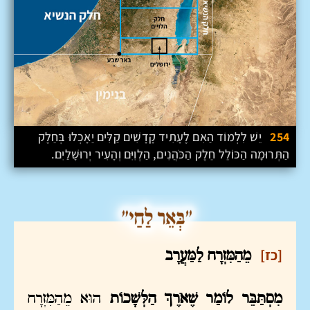
254
יֵשׁ לִלְמוֹד הַאִם לֶעָתִיד קָדָשִׁים קַלִּים יֵאָכְלוּ בְּחֵלֶק
הַתְּרוּמָה הַכּוֹלֵל חֵלֶק הַכֹּהֲנִים, הַלְוִיִּם וְהָעִיר יְרוּשָׁלַיִם.
[כז]
מֵהַמִּזְרָח לַמַּעֲרָב
מִסְתַּבֵּר לוֹמַר שֶׁאֹרֶךְ הַלְּשָׁכוֹת
הוּא מֵהַמִּזְרָח