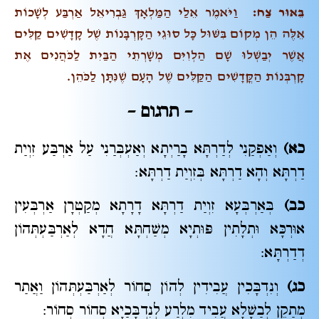
בֵּאוּר צַח:
וַיֹּאמֶר אֵלַי הַמַּלְאָךְ גַּבְרִיאֵל אַרְבַּע לְשָׁכוֹת
אֵלֶּה הֵן מְקוֹם בִּשּׁוּל כָּל סוּגֵי הַקָּרְבָּנוֹת שֶׁל קָדָשִׁים קַלִּים
אֲשֶׁר יְבַשְּׁלוּ שָׁם הַלְוִיִּם מְשָׁרְתֵי הַבַּיִת לַכֹּהֲנִים אֶת
קָרְבְּנוֹת הַקֳּדָשִׁים הַקַּלִּים שֶׁל הָעָם שֶׁנִּתָּן לַכֹּהֵן.
– תרגום –
כא)
וְאַפְקַנִי לְדַרְתָּא בָרַיְתָא וְאַעְבְּרַנִי עַל אַרְבַּע זִוְיַת
דַרְתָּא וְהָא דַרְתָּא בְּזִוְיַת דַרְתָּא:
כב)
בְּאַרְבְּעָא זִוְיַת דַרְתָּא דָרָתָא מְקַטְרָן אַרְבְּעִין
אוּרְכָּא וּתְלָתִין פּוּתְיָא מְשַׁחְתָּא חֲדָא לְאַרְבַּעְתְּהוֹן
דְדַרְתָּא:
כג)
וְנִדְבָּכִין עֲבִידִין לְהוֹן סְחוֹר לְאַרְבַּעְתְּהוֹן וַאֲתַר
מְתַקֵן לְבַשָׁלָא עֲבִיד מִלְרַע לְנִדְבָּכַיָא סְחוֹר סְחוֹר: