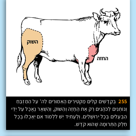
255
בְּקָדָשִׁים קַלִּים מַקְטִירִים הָאֵמוּרִים לַה' עַל הַמִּזְבֵּחַ
וְנוֹתְנִים לַכֹּהֲנִים רַק אֶת הֶחָזֶה וְהַשּׁוֹק, וְהַשְּׁאָר נֶאֱכָל עַל יְדֵי
הַבְּעָלִים בְּכָל יְרוּשָׁלַיִם. וְלֶעָתִיד יֵשׁ לִלְמוֹד אִם יֵאָכְלוּ בְּכָל
חֵלֶק הַתְּרוּמָה שֶׁהוּא קֹדֶשׁ
.