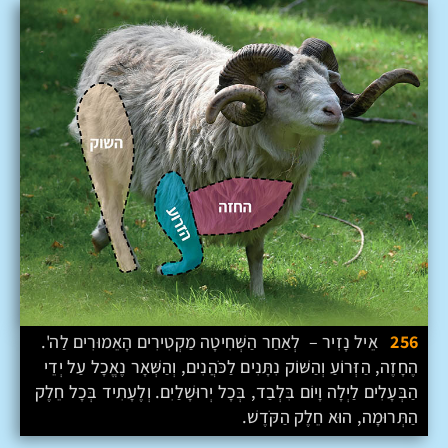
256
אֵיל נָזִיר – לְאַחַר הַשְּׁחִיטָה מַקְטִירִים הָאֵמוּרִים לַה'.
הֶחָזֶה, הַזְּרוֹעַ וְהַשּׁוֹק נִתָּנִים לַכֹּהֲנִים, וְהַשְּׁאָר נֶאֱכָל עַל יְדֵי
הַבְּעָלִים לַיְלָה וָיוֹם בִּלְבַד, בְּכָל יְרוּשָׁלַיִם. וְלֶעָתִיד בְּכָל חֵלֶק
הַתְּרוּמָה, הוּא חֵלֶק הַקֹּדֶשׁ.