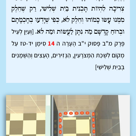
צְרִיכָה לִהְיוֹת תָּכְנִית בַּיִת שְׁלִישִׁי, רַק שֶׁחֵלֶק
מִמֶּנּוּ עָשׂוּ כָּמוֹהוּ וְחֵלֶק לֹא, כְּפִי שֶׁיָּדְעוּ בְּחָכְמָתָם
[וְעַיֵּן לְעֵיל
וּבְרוּחַ קָדְשָׁם מַה נִּתָּן לַעֲשׂוֹת וּמַה לֹּא.
פֶּרֶק מ"ב פָּסוּק י"ב הֶעָרָה ה
14
סִימָן יד-טז עַל
מְקוֹם לִשְׁכַּת הַמְּצֹרָעִין, הַנְּזִירִים, הָעֵצִים וְהַשְּׁמָנִים
בְּבַיִת שְׁלִישִׁי]