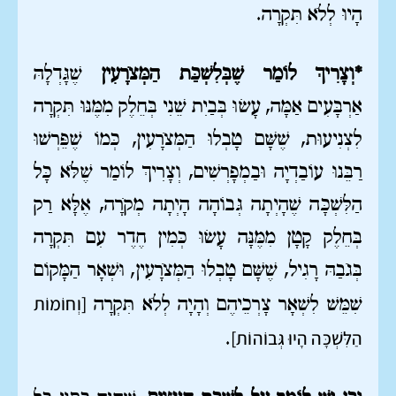
הָיוּ לְלֹא תִּקְרָה.
*וְצָרִיךְ לוֹמַר שֶׁבְּלִשְׁכַּת הַמְּצֹרָעִין
שֶׁגָּדְלָהּ
אַרְבָּעִים אַמָּה, עָשׂוּ בְּבַיִת שֵׁנִי בְּחֵלֶק מִמֶּנּוּ תִּקְרָה
לִצְנִיעוּת, שֶׁשָּׁם טָבְלוּ הַמְּצֹרָעִין, כְּמוֹ שֶׁפֵּרְשׁוּ
רַבֵּנוּ עוֹבַדְיָה וּבַמְפָרְשִׁים, וְצָרִיךְ לוֹמַר שֶׁלֹּא כָּל
הַלִּשְׁכָּה שֶׁהָיְתָה גְּבוֹהָה הָיְתָה מְקֹרָה, אֶלָּא רַק
בְּחֵלֶק קָטָן מִמֶּנָּה עָשׂוּ כְּמִין חֶדֶר עִם תִּקְרָה
בְּגֹבַהּ רָגִיל, שֶׁשָּׁם טָבְלוּ הַמְּצֹרָעִין, וּשְׁאָר הַמָּקוֹם
[וְחוֹמוֹת
שִׁמֵּשׁ לִשְׁאָר צָרְכֵיהֶם וְהָיָה לְלֹא תִּקְרָה
הַלִּשְׁכָּה הָיוּ גְּבוֹהוֹת]
.