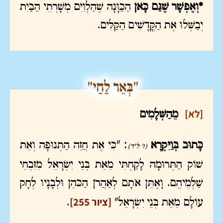
*וְאֶפְשָׁר שֶׁגַּם כָּאן
הַכַּוָּנָה שֶׁהַלְוִיִּם מְשָׁרְתֵי הַבַּיִת
יְבַשְּׁלוּ אֶת הַקֳּדָשִׁים הַקַּלִּים.
[לא]
מֵהַשְּׁלָמִים
כָּתוּב בְּוַיִּקְרָא
: "כִּי אֶת חֲזֵה הַתְּנוּפָה וְאֵת
(ז' ל"ד)
שׁוֹק הַתְּרוּמָה לָקַחְתִּי מֵאֵת בְּנֵי יִשְׂרָאֵל מִזִּבְחֵי
שַׁלְמֵיהֶם. וָאֶתֵּן אֹתָם לְאַהֲרֹן הַכֹּהֵן וּלְבָנָיו לְחָק
[ציור 255]
עוֹלָם מֵאֵת בְּנֵי יִשְׂרָאֵל"
.