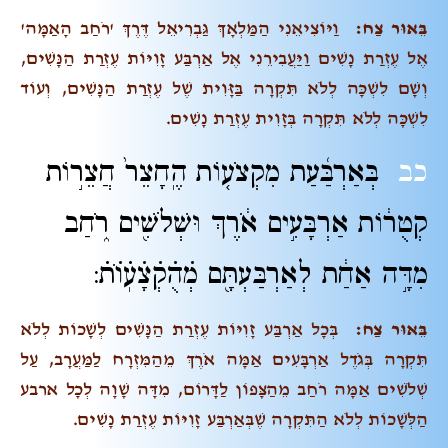
בֵּאוּר צַח:
וַיּוֹצִיאֵנִי הַמַּלְאָךְ גַּבְרִיאֵל דֶּרֶךְ 'רֹחַב הָאַמָּה'
אֶל עֶזְרַת נָשִׁים וַיַּעֲבִירֵנִי אֶל אַרְבַּע זָוִיּוֹת עֶזְרַת הַנָּשִׁים,
וְשָׁם לִשְׁכָּה לְלֹא תִּקְרָה בַּזָּוִית שֶׁל עֶזְרַת הַנָּשִׁים, וְעוֹד
לִשְׁכָּה לְלֹא תִּקְרָה בְּזָוִית עֶזְרַת נָשִׁים.
כב
בְּאַרְבַּ֜עַת מִקְצֹע֤וֹת הֶֽחָצֵר֙ חֲצֵר֣וֹת
קְטֻר֔וֹת אַרְבָּעִ֣ים אֹ֔רֶךְ וּשְׁלֹשִׁ֖ים רֹ֑חַב
מִדָּ֣ה אַחַ֔ת לְאַרְבַּעְתָּ֖ם מְׄהֻׄקְׄצָׄעֽׄוֹׄתׄ:
בֵּאוּר צַח:
בְּכָל אַרְבַּע זָוִיּוֹת עֶזְרַת הַנָּשִׁים לְשָׁכוֹת לְלֹא
תִּקְרָה בְּגֹדֶל אַרְבָּעִים אַמָּה אֹרֶךְ מֵהַמִּזְרָח לַמַּעֲרָב, עַל
שְׁלֹשִׁים אַמָּה רֹחַב מֵהַצָּפוֹן לַדָּרוֹם, מִדָּה שָׁוָה לְכָל ארבע
הַלְּשָׁכוֹת לְלֹא הַתִּקְרָה שֶׁבְּאַרְבַּע זָוִיּוֹת עֶזְרַת נָשִׁים.