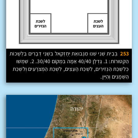
253
בְּבַיִת שֵׁנִי שִׁנּוּ מִנְּבוּאַת יְחֶזְקֵאל בִּשְׁנֵי דְּבָרִים בַּלְּשָׁכוֹת
הַקְּטוּרוֹת: 1. גָּדְלָן 40/40 אַמָּה בִּמְקוֹם 30/40. 2. שִׁמְּשׁוּ
כְּלִשְׁכַּת הַנְּזִירִים, לִשְׁכַּת הָעֵצִים, לִשְׁכַּת הַמְּצֹרָעִים וְלִשְׁכַּת
הַשְּׁמָנִים וְהַיַּיִן.