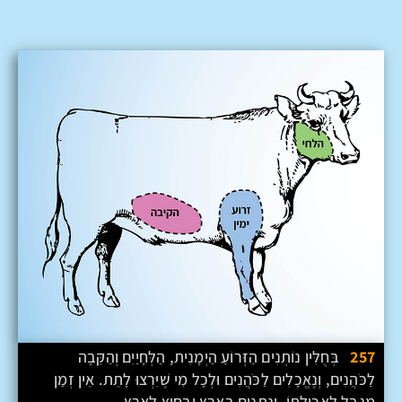
257
בְּחֻלִּין נוֹתְנִים הַזְּרוֹעַ הַיְמָנִית, הַלְּחָיַיִם וְהַקֵּבָה
לַכֹּהֲנִים, וְנֶאֱכָלִים לַכֹּהֲנִים וּלְכָל מִי שֶׁיִּרְצוּ לָתֵת. אֵין זְמַן
מֻגְבָּל לַאֲכִילָתוֹ, וְנִתָּנִים בָּאָרֶץ וּבְחוּץ לָאָרֶץ.