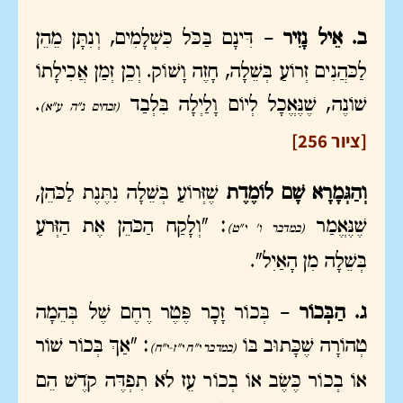
ב. אֵיל נָזִיר –
דִּינָם בַּכֹּל כִּשְׁלָמִים, וְנִתָּן מֵהֵן
לַכֹּהֲנִים זְרוֹעַ בְּשֵׁלָה, חָזֶה וָשׁוֹק. וְכֵן זְמַן אֲכִילָתוֹ
שׁוֹנֶה, שֶׁנֶּאֱכָל לְיוֹם וָלַיְלָה בִּלְבַד
.
(זבחים נ"ה ע"א)
[ציור 256]
וְהַגְּמָרָא שָׁם לוֹמֶדֶת
שֶׁזְּרוֹעַ בְּשֵׁלָה נִתֶּנֶת לַכֹּהֵן,
שֶׁנֶּאֱמַר
: "וְלָקַח הַכֹּהֵן אֶת הַזְּרֹעַ
(במדבר ו' י"ט)
בְּשֵׁלָה מִן הָאַיִל".
ג. הַבְּכוֹר –
בְּכוֹר זָכָר פֶּטֶר רֶחֶם שֶׁל בְּהֵמָה
טְהוֹרָה שֶׁכָּתוּב בּוֹ
: "אַךְ בְּכוֹר שׁוֹר
(במדבר י"ח י"ז-י"ח)
אוֹ בְכוֹר כֶּשֶׂב אוֹ בְכוֹר עֵז לֹא תִפְדֶּה קֹדֶשׁ הֵם