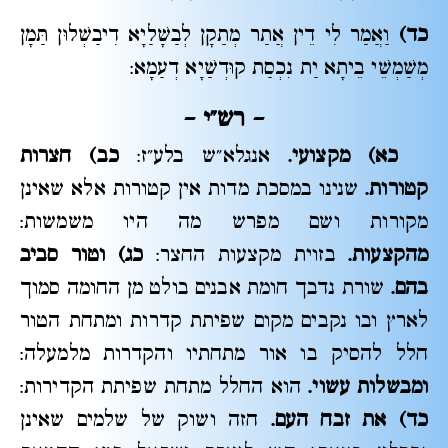
כד)
וַאֲמַר לִי דֵין אֲתַר מְתַקָן לְבַשָׁלַיָא דִיבַשְׁלוּן תַּמָן
מְשַׁמְשֵׁי בֵיתָא יַת נִכְסַת קוּדְשַׁיָא דְעַמָא:
– רש"י
–
כא) מקצועי.
אנגלא"ש בלע"ז:
כב) חצרות
קטורות.
שנינו במסכת מדות אין קטורות אלא שאינן
מקורות ושם מפרש מה היו משמשות:
מהקצעות.
בזוית מקצעות החצר:
כג) וטור סביב
בהם.
שורת נדבך חומת אבנים בולט מן החומה סמוך
לארץ ובו נקבים מקום שפיתת קדרות ומתחת הטור
חלל להסיק בו אור מתחתיו והקדרות מלמעלה:
ומבשלות עשוי.
הוא החלל מתחת שפיתת הקדירות:
כד) את זבח העם.
חזה ושוק של שלמים שאינן