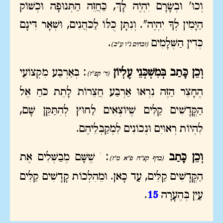
וְכוּ' וּבְשָׂרָם יִהְיֶה לָּךְ, כַּחֲזֵה הַתְּנוּפָה וּכְשׁוֹק
הַיָּמִין לְךָ יִהְיֶה". וְנִתָּן כֻּלּוֹ לַכֹּהֲנִים, וּשְׁאָר דִּינָם
כְּדִין הַשְּׁלָמִים
.
(זבחים נ"ו ע"ב)
וְכֵן כָּתַב בְּמִשְׁכְּנֵי עֶלְיוֹן
: בְּאַרְבַּע מִקְצוֹעֵי
(ד' קפ"ז)
הֶחָצֵר הַזֶּה נִרְאוּ אַרְבַּע חֲצֵרוֹת… לָתֵת כֹּחַ אֶל
הַקֳּדָשִׁים קַלִּים שֶׁיּוֹצְאִים לַחוּץ לְהִתַּקֵּן שָׁם,
לִהְיוֹת רְאוּיִם וּנְכוֹנִים לִמְקַבְּלֵיהֶם.
וְכֵן כָּתַב
: … שֶׁשָּׁם מְבַשְּׁלִים אֶת
(בדף קצ"ח פ"א מ"ז)
הַקֳּדָשִׁים קַלִּים, עַד כָּאן. וּמֵהִלְכוֹת קָדָשִׁים קַלִּים
עַיֵּן בְּהֶעָרָה
15
.