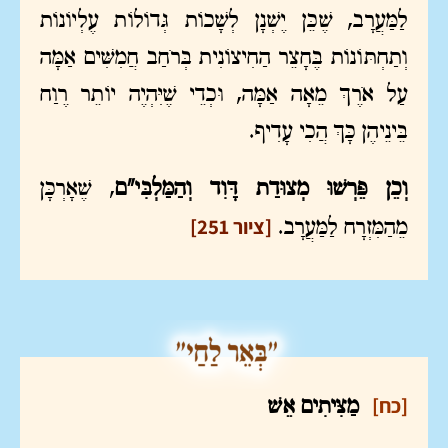
לַמַּעֲרָב, שֶׁכֵּן יֶשְׁנָן לְשָׁכוֹת גְּדוֹלוֹת עֶלְיוֹנוֹת
וְתַחְתּוֹנוֹת בֶּחָצֵר הַחִיצוֹנִית בְּרֹחַב חֲמִשִּׁים אַמָּה
עַל אֹרֶךְ מֵאָה אַמָּה, וּכְדֵי שֶׁיִּהְיֶה יוֹתֵר רֶוַח
בֵּינֵיהֶן כָּךְ הֲכִי עָדִיף.
וְכֵן פֵּרְשׁוּ מְצוּדַת דָּוִד וְהַמַּלְבִּי"ם
, שֶׁאָרְכָּן
[ציור 251]
מֵהַמִּזְרָח לַמַּעֲרָב.
[כח]
מַצִּיתִים אֵשׁ