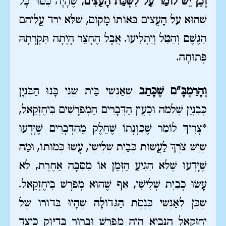
וְכֵן יֵשׁ לוֹמַר עַל לִשְׁכַּת הָעֵצִים
, שֶׁהָיָה כִּסּוּי כָּל
שֶׁהוּא עַל הָעֵצִים בְּאוֹתוֹ מָקוֹם, שֶׁלֹּא יֵרֵד עֲלֵיהֶם
הַגֶּשֶׁם וְהַטַּל וְיַתְלִיעוּ. אֲבָל הֶחָצֵר הָיְתָה תִּקְרָתָהּ
פְּתוּחָה.
וְהָרַמְבָּ"ם שֶׁכָּתַב
שֶׁאַנְשֵׁי בַּיִת שֵׁנִי בָּנוּ הַבִּנְיָן
כְּבִנְיַן שְׁלֹמֹה וּכְעֵין הַדְּבָרִים הַמְפֹרָשִׁים בִּיחֶזְקֵאל,
*צָרִיךְ לוֹמַר שֶׁכַּוָּנָתוֹ שֶׁחֵלֶק מֵהַדְּבָרִים שֶׁיָּדְעוּ
שֶׁיֵּשׁ צֹרֶךְ לַעֲשׂוֹת כְּבַיִת שְׁלִישִׁי, עָשׂוּ כְּמוֹתוֹ, וּמַה
שֶּׁיָּדְעוּ שֶׁלֹּא הִגִּיעַ הַזְּמַן אוֹ מִסִּבָּה אַחֶרֶת, לֹא
עָשׂוּ כְּבַיִת שְׁלִישִׁי, אַף שֶׁהוּא מְפֹרָשׁ בִּיחֶזְקֵאל.
שֶׁכֵּן לְאַנְשֵׁי כְּנֶסֶת הַגְּדוֹלָה שֶׁהָיוּ בְּדוֹרוֹ שֶׁל
יְחֶזְקֵאל הַנָּבִיא הָיָה מְפֹרָשׁ וּבָרוּר בְּדִיּוּק כֵּיצַד