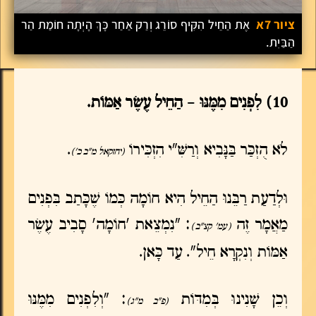
ציור 7א
אֶת הַחֵיל הִקִּיף סוֹרֵג וְרַק אַחַר כָּךְ הָיְתָה חוֹמַת הַר
הַבַּיִת.
10) לִפְנִים מִמֶּנּוּ – הַחֵיל עֶשֶׂר אַמּוֹת.
לֹא הֻזְכַּר בַּנָּבִיא וְרַשִּׁ"י הִזְכִּירוֹ
.
(יחזקאל מ"ב כ')
וּלְדַעַת רַבֵּנוּ הַחֵיל הִיא חוֹמָה כְּמוֹ שֶׁכָּתַב בִּפְנִים
מַאֲמָר זֶה
: "נִמְצֵאת 'חוֹמָה' סָבִיב עֶשֶׂר
(עמ' קצ"ב)
אַמּוֹת וְנִקְרָא חֵיל". עַד כָּאן.
וְכֵן שָׁנִינוּ בְּמִדּוֹת
: "וְלִפְנִים מִמֶּנּוּ
(פ"ב מ"ג)