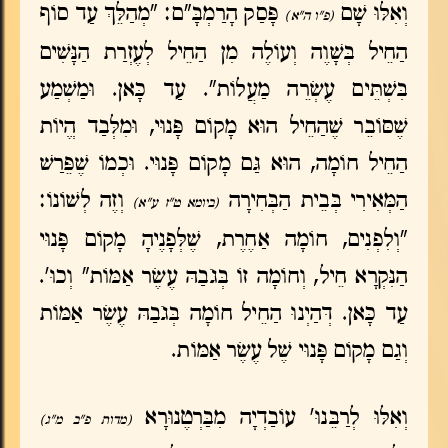
וְאִלּוּ שָׁם
פָּסַק הָרַמְבָּ"ם: "מְהַלֵּךְ עַד סוֹף
(פ"ו ה"א)
הַחֵיל בְּשָׁוֶה וְעוֹלֶה מִן הַחֵיל לְעֶזְרַת הַנָּשִׁים
בִּשְׁתֵּים עֶשְׂרֵה מַעֲלוֹת". עַד כָּאן. וּמַשְׁמַע
שֶׁסּוֹבֵר שֶׁהַחֵיל הוּא מָקוֹם פָּנוּי, וּמִלְּבַד הֱיוֹת
הַחֵיל חוֹמָה, הוּא גַּם מָקוֹם פָּנוּי. וּכְמוֹ שֶׁפֵּרַשׁ
הַמְּאִירִי בְּבֵית הַבְּחִירָה
וְזֶה לְשׁוֹנוֹ:
(ביומא ט"ז ע"א)
"וְלִפְנִים, חוֹמָה אַחֶרֶת, שֶׁלְּפָנֶיהָ מָקוֹם פָּנוּי
הַנִּקְרָא חֵיל, וְחוֹמָה זוֹ בְּגֹבַהּ עֶשֶׂר אַמּוֹת" וְכוּ'.
עַד כָּאן. דְּהַיְנוּ הַחֵיל חוֹמָה בְּגֹבַהּ עֶשֶׂר אַמּוֹת
וְגַם מָקוֹם פָּנוּי שֶׁל עֶשֶׂר אַמּוֹת.
וְאִלּוּ לְרַבֵּנוּ' עוֹבַדְיָה מִבַּרְטֶנוּרָא
(מדות פ"ב מ"ג)