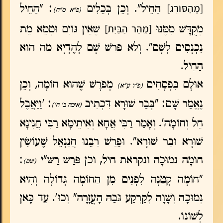
[מֵהַסּוֹרֵג]
הַחֵיל". וְכֵן בְּכֵלִים
: "הַחֵיל
(פ"א מ"ח)
[מֵהַר הַבַּיִת]
מְקֻדָּשׁ מִמֶּנּוּ
שֶׁאֵין גּוֹיִם וּטְמֵא מֵת
נִכְנָסִים לְשָׁם". וְלֹא פֹּרַשׁ שָׁם לְהֶדְיָא מַה הוּא
הַחֵיל.
אוּלָם בִּפְסָחִים
מְפֹרָשׁ שֶׁהוּא חוֹמָה, וְכֵן
(פ"ו ע"א)
נֶאֱמַר שָׁם: "בְּבַר שׁוּרָא דִּכְתִיב
: 'וַיַּאֲבֶל
(איכה ב' ח')
חֵל וְחוֹמָה'. וְאָמַר רַבִּי אֲחָא וְאִיתֵימָא רַבִּי חֲנִינָא
שׁוּרָא וּבַר שׁוּרָא". וּפֵרַשׁ רַבֵּנוּ חֲנַנְאֵל שֶׁעוֹשִׂין
חוֹמָה נְמוּכָה וְנִקְרֵאת חֵיל, וְכֵן פֵּרַשׁ רַשִּׁ"י
:
(שם)
"חוֹמָה קְטַנָּה לִפְנִים מִן הַחוֹמָה גְּדוֹלָה וְהִיא
נְמוּכָה וְשָׁוָה לְקַרְקַע גֹּבַהּ הָעֲזָרָה" וְכוּ'. עַד כָּאן
לְשׁוֹנוֹ.