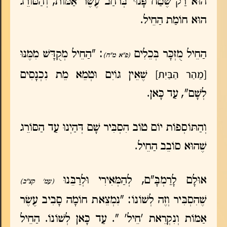
הוּא רַק שֶׁטַח פָּנוּי בְּרֹחַב עֶשֶׂר אַמּוֹת, וְהַסּוֹרֵג
הוּא חוֹמַת הַחֵיל.
הַחֵיל מֻזְכָּר בְּכֵלִים
: "הַחֵיל מְקֻדָּשׁ מִמֶּנּוּ
(פ"א מ"ח)
[מֵהַר הַבַּיִת]
שֶׁאֵין גּוֹיִם וּטְמֵא מֵת נִכְנָסִים
לְשָׁם", עַד כָּאן.
וְהַתּוֹסְפוֹת יוֹם טוֹב הִסְבִּיר שָׁם דְּהַיְנוּ עַד הַסּוֹרֵג
שֶׁהוּא סוֹבֵב הַחֵיל.
אוּלָם לָרַמְבָּ"ם, לְהַמְּאִירִי וּלְרַבֵּנוּ
(עמ' קצ"ב)
שֶׁהִסְבִּיר וְזֶה לְשׁוֹנוֹ: "נִמְצֵאת חוֹמָה סָבִיב עֶשֶׂר
אַמּוֹת וְנִקְרֵאת 'חֵיל' ". עַד כָּאן לְשׁוֹנוֹ. הַחֵיל