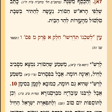
7א]
. וְהַכֶּסֶף מִשְׁנֶה
כָּתַב
(ברמב"ם הל' ביהב"ח פ"ה ה"ג)
שֶׁלְּפִי הָרֹא"שׁ הַסּוֹרֵג נַעֲשָׂה לְהַתִּיר בְּשַׁבָּת
טִלְטוּל מֵהָעֲזָרוֹת לְהַר הַבַּיִת.
עַיֵּן "לְשִׁכְנוֹ תִּדְרְשׁוּ" חֵלֶק א פֶּרֶק מ פס' ו
(ובספר
עמ' 21)
לְרַשִּׁ"י
, מַשְׁמַע שֶׁהַסּוֹרֵג נִמְצָא מִסָּבִיב
(יומא ט"ז ע"א)
לַחֵיל, וְאֵינָהּ חוֹמָה. אֲבָל בִּפְסָחִים
מַשְׁמַע
(פ"ו ע"א)
לְרַשִּׁ"י שֶׁהִיא גַּם חוֹמָה, כַּמּוּבָא לְקַמָּן בְּסִימָן
10
.
אֲבָל לְרַבֵּנוּ עוֹבַדְיָה מִבַּרְטֶנוּרָא
וְכֵן
(מדות פ"ב מ"ג)
לַתּוֹסְפוֹת יוֹם טוֹב
וְלַתִּפְאֶרֶת יִשְׂרָאֵל הַחֵיל
(שם)