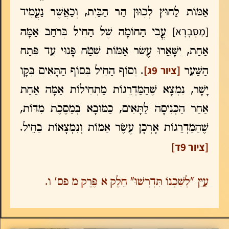
אַמּוֹת לַחוּץ לְכִוּוּן הַר הַבַּיִת, וְכַאֲשֶׁר נַעֲמִיד
[מִסְּבָרָא]
עֳבִי הַחוֹמָה שֶׁל הַחֵיל בְּרֹחַב אַמָּה
אַחַת, יִשָּׁאֲרוּ עֶשֶׂר אַמּוֹת שֶׁטַח פָּנוּי עַד פֶּתַח
[ציור 9ג]
הַשַּׁעַר
. וְסוֹף הַחֵיל בְּסוֹף הַתָּאִים בְּקָו
יָשָׁר, נִמְצָא שֶׁהַמַּדְרֵגוֹת מַתְחִילוֹת אַמָּה אַחַת
אַחַר הַכְּנִיסָה לַתָּאִים, כַּמּוּבָא בְּמַסֶּכֶת מִדּוֹת,
שֶׁהַמַּדְרֵגוֹת אָרְכָּן עֶשֶׂר אַמּוֹת וְנִמְצָאוֹת בַּחֵיל.
[ציור 9ד]
עַיֵּן "לְשִׁכְנוֹ תִּדְרְשׁוּ" חֵלֶק א פֶּרֶק מ פס' ו.