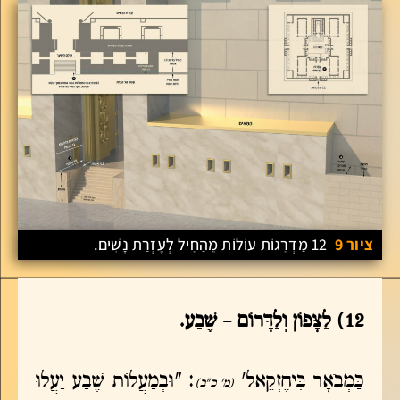
ציור 9
12 מַדְרֵגוֹת עוֹלוֹת מֵהַחֵיל לְעֶזְרַת נָשִׁים.
12) לַצָּפוֹן וְלַדָּרוֹם – שֶׁבַע.
כַּמְבֹאָר בִּיחֶזְקֵאל'
: "וּבְמַעֲלוֹת שֶׁבַע יַעֲלוּ
(מ' כ"ב)