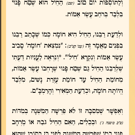
וְלַתּוֹסְפוֹת יוֹם טוֹב
הַחֵיל הוּא שֶׁטַח פָּנוּי
(שם)
בִּלְבַד בְּרֹחַב עֶשֶׂר אַמּוֹת.
וּלְדַעַת רַבֵּנוּ, הַחֵיל הִיא חוֹמָה כְּמוֹ שֶׁכָּתַב רַבֵּנוּ
בִּפְנִים מַאֲמָר זֶה
: "נִמְצֵאת 'חוֹמָה' סָבִיב
(עמ' קצ"ב)
עֶשֶׂר אַמּוֹת וְנִקְרָא 'חֵיל'". *וְנִרְאֶה לַעֲנִיּוּת דַּעְתִּי
שֶׁלְּרַבֵּנוּ הַחֵיל גַּם שֶׁטַח פָּנוּי שֶׁרָחְבּוֹ עֶשֶׂר אַמּוֹת,
מֵחוֹמַת הַחֵיל עַד חוֹמַת עֶזְרַת נָשִׁים, מִלְּבַד
הֱיוֹתָהּ חוֹמָה, וּכְדַעַת הַמְּאִירִי וְהָרַמְבָּ"ם.
וְאֶפְשָׁר שֶׁמִּסִּבָּה זוֹ לֹא פֵּרְשָׁה הַמִּשְׁנָה בְּמִדּוֹת
וּבְכֵלִים, הַאִם הַחֵיל גֹּבַהּ אוֹ מֶרְחָב
(פ"ב משנה ג')
פָּנוּי כְּמוֹ שֶׁפֵּרְשָׁה הַמִּשְׁנָה לִפְנֵי כֵּן בַּסּוֹרֵג שֶׁהוּא