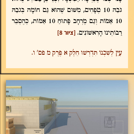
גֹּבַהּ 10 טְפָחִים, מִשּׁוּם שֶׁהוּא גַּם חוֹמָה בְּגֹבַהּ
10 אַמּוֹת וְגַם מֶרְחָב פָּתוּחַ 10 אַמּוֹת, כְּהֶסְבֵּר
[ציור 8]
רַבּוֹתֵינוּ הָרִאשׁוֹנִים.
עַיֵּן לְשִׁכְנוֹ תִּדְרְשׁוּ חֵלֶק א פֶּרֶק מ פס' ו.