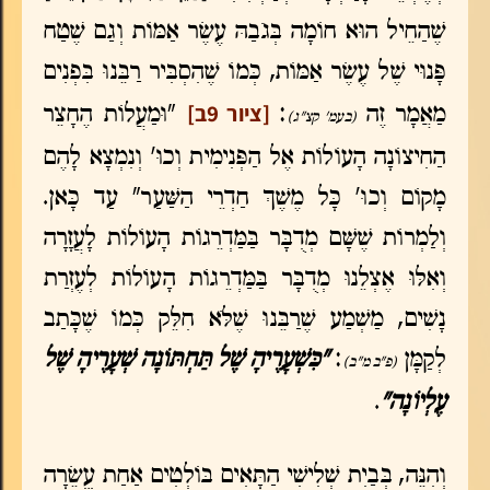
שֶׁהַחֵיל הוּא חוֹמָה בְּגֹבַהּ עֶשֶׂר אַמּוֹת וְגַם שֶׁטַח
פָּנוּי שֶׁל עֶשֶׂר אַמּוֹת, כְּמוֹ שֶׁהִסְבִּיר רַבֵּנוּ בִּפְנִים
[ציור 9ב]
מַאֲמָר זֶה
:
"וּמַעֲלוֹת הֶחָצֵר
(בעמ' קצ"ג)
הַחִיצוֹנָה הָעוֹלוֹת אֶל הַפְּנִימִית וְכוּ' וְנִמְצָא לָהֶם
מָקוֹם וְכוּ' כָּל מֶשֶׁךְ חַדְרֵי הַשַּׁעַר" עַד כָּאן.
וְלַמְרוֹת שֶׁשָּׁם מְדֻבָּר בַּמַּדְרֵגוֹת הָעוֹלוֹת לָעֲזָרָה
וְאִלּוּ אֶצְלֵנוּ מְדֻבָּר בַּמַּדְרֵגוֹת הָעוֹלוֹת לְעֶזְרַת
נָשִׁים, מַשְׁמַע שֶׁרַבֵּנוּ שֶׁלֹּא חִלֵּק כְּמוֹ שֶׁכָּתַב
לְקַמָּן
:
"כִּשְׁעָרֶיהָ שֶׁל תַּחְתּוֹנָה שְׁעָרֶיהָ שֶׁל
(פ"ב מ"ב)
עֶלְיוֹנָה"
.
וְהִנֵּה, בְּבַיִת שְׁלִישִׁי הַתָּאִים בּוֹלְטִים אַחַת עֱשֵׂרָה