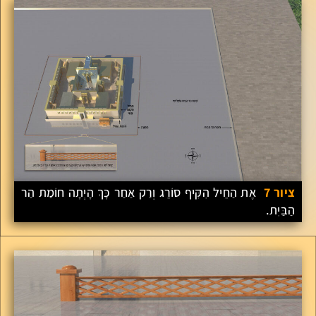
ציור 7
אֶת הַחֵיל הִקִּיף סוֹרֵג וְרַק אַחַר כָּךְ הָיְתָה חוֹמַת הַר
הַבַּיִת.