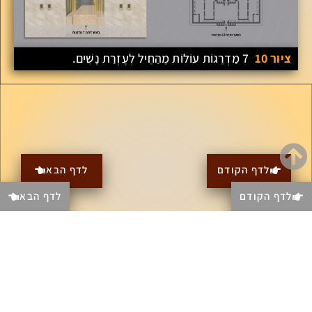
ציור 10
7 מַדְרֵגוֹת עוֹלוֹת מֵהַחֵיל לְעֶזְרַת נָשִׁים.
לדף הקודם
לדף הבא
לדף הקודם
לדף הבא
צרו קשר