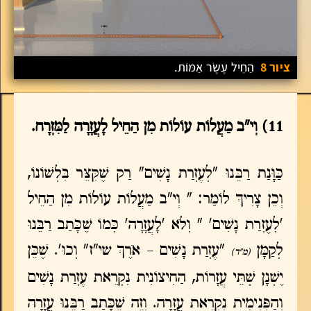
ציור 8
הַחֵיל עֶשֶׂר אַמּוֹת.
11) וְי"ב מַעֲלוֹת עוֹלוֹת מִן הַחֵיל לָעֲזָרָה לַמִּזְרָח.
כַּוָּנַת רַבֵּנוּ "לְעֶזְרַת נָשִׁים" רַק שֶׁקִּצֵּר בִּלְשׁוֹנוֹ,
וְכֵן צָרִיךְ לוֹמַר: " וְי"ב מַעֲלוֹת עוֹלוֹת מִן הַחֵיל
'לְעֶזְרַת נָשִׁים' " וְלֹא 'לָעֲזָרָה' כְּמוֹ שֶׁכָּתַב רַבֵּנוּ
לְקַמָּן
"עֶזְרַת נָשִׁים – אֹרֶךְ שי"ז" וְכוּ'. שֶׁכֵּן
(מ"ד)
יֶשְׁנָן שְׁתֵּי עֲזָרוֹת, הַחִיצוֹנִית נִקְרֵאת עֶזְרַת נָשִׁים
וְהַפְּנִימִית נִקְרֵאת עֲזָרָה. וְזֶה שֶׁכָּתַב רַבֵּנוּ עֲזָרָה