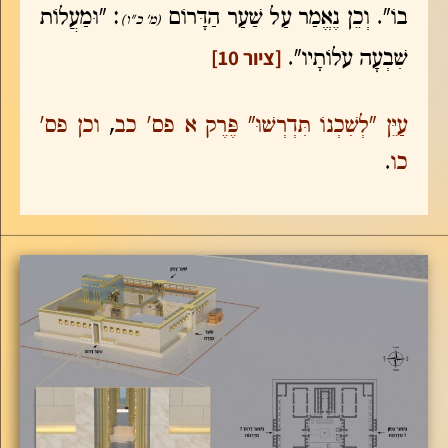
בוֹ". וְכֵן נֶאֱמַר עַל שַׁעַר הַדָּרוֹם
: "וּמַעֲלוֹת
(מ' כ"ו)
[ציור 10]
שִׁבְעָה עֹלוֹתָיו".
עַיֵּן "לְשִׁכְנוֹ תִּדְרְשׁוּ" פֶּרֶק א פס' כב
,
וכן פס'
כו
.