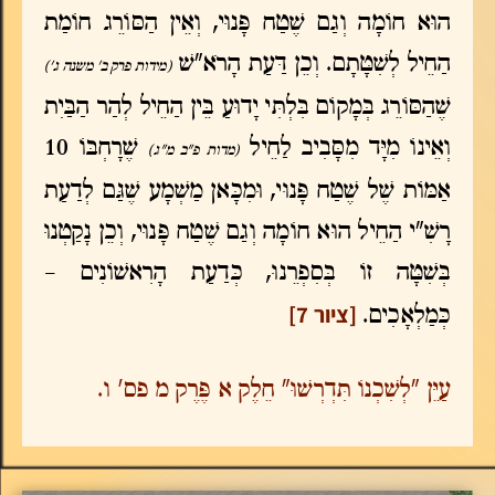
הוּא חוֹמָה וְגַם שֶׁטַח פָּנוּי, וְאֵין הַסּוֹרֵג חוֹמַת
הַחֵיל לְשִׁטָּתָם. וְכֵן דַּעַת הָרֹא"שׁ
(מידות פרק ב' משנה ג')
שֶׁהַסּוֹרֵג בְּמָקוֹם בִּלְתִּי יָדוּעַ בֵּין הַחֵיל לְהַר הַבַּיִת
וְאֵינוֹ מִיָּד מִסָּבִיב לַחֵיל
שֶׁרָחְבּוֹ 10
(מדות פ"ב מ"ג)
אַמּוֹת שֶׁל שֶׁטַח פָּנוּי, וּמִכָּאן מַשְׁמָע שֶׁגַּם לְדַעַת
רָשִׁ"י הַחֵיל הוּא חוֹמָה וְגַם שֶׁטַח פָּנוּי, וְכֵן נָקַטְנוּ
בְּשִׁטָּה זוֹ בְּסִפְרֵנוּ, כְּדַעַת הָרִאשׁוֹנִים –
[ציור 7]
כְּמַלְאָכִים.
עַיֵּן "לְשִׁכְנוֹ תִּדְרְשׁוּ" חֵלֶק א פֶּרֶק מ פס' ו.