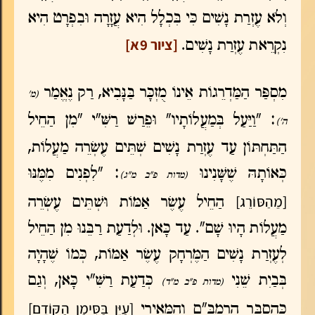
וְלֹא עֶזְרַת נָשִׁים כִּי בִּכְלָל הִיא עֲזָרָה וּבִפְרָט הִיא
[ציור 9א]
נִקְרֵאת עֶזְרַת נָשִׁים.
מִסְפַּר הַמַּדְרֵגוֹת אֵינוֹ מֻזְכָּר בַּנָּבִיא, רַק נֶאֱמַר
(מ'
: "וַיַּעַל בְּמַעֲלוֹתָיו" וּפֵרַשׁ רַשִּׁ"י "מִן הַחֵיל
ה')
הַתַּחְתּוֹן עַד עֶזְרַת נָשִׁים שְׁתֵּים עֶשְׂרֵה מַעֲלוֹת,
כְּאוֹתָהּ שֶׁשָּׁנִינוּ
: "לִפְנִים מִמֶּנּוּ
(מדות פ"ב מ"ג)
[מֵהַסּוֹרֵג]
הַחֵיל עֶשֶׂר אַמּוֹת וּשְׁתֵּים עֶשְׂרֵה
מַעֲלוֹת הָיוּ שָׁם". עַד כָּאן. וּלְדַעַת רַבֵּנוּ מִן הַחֵיל
לְעֶזְרַת נָשִׁים הַמֶּרְחָק עֶשֶׂר אַמּוֹת, כְּמוֹ שֶׁהָיָה
בְּבַיִת שֵׁנִי
כְּדַעַת רַשִּׁ"י כָּאן, וְגַם
(מדות פ"ב מ"ד)
[עַיֵּן בַּסִּימָן הַקּוֹדֵם]
כְּהֶסְבֵּר הָרַמְבָּ"ם וְהַמְּאִירִי