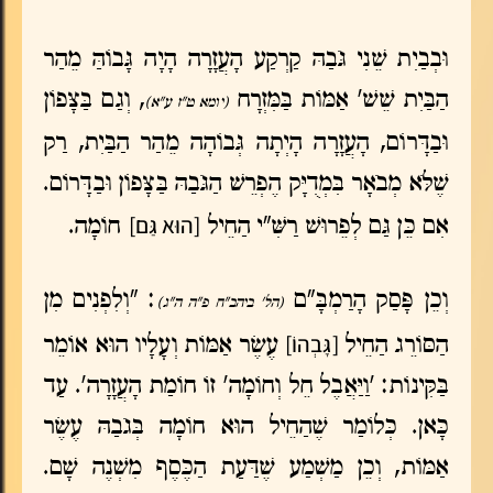
וּבְבַיִת שֵׁנִי גֹּבַהּ קַרְקַע הָעֲזָרָה הָיָה גָּבוֹהַּ מֵהַר
הַבַּיִת שֵׁשׁ' אַמּוֹת בַּמִּזְרָח
, וְגַם בַּצָּפוֹן
(יומא ט"ז ע"א)
וּבַדָּרוֹם, הָעֲזָרָה הָיְתָה גְּבוֹהָה מֵהַר הַבַּיִת, רַק
שֶׁלֹּא מְבֹאָר בִּמְדֻיָּק הֶפְרֵשׁ הַגֹּבַהּ בַּצָּפוֹן וּבַדָּרוֹם.
[הוּא גַּם]
אִם כֵּן גַּם לְפֵרוּשׁ רַשִּׁ"י הַחֵיל
חוֹמָה.
וְכֵן פָּסַק הָרַמְבָּ"ם
: "וְלִפְנִים מִן
(הל' ביהב"ח פ"ה ה"ג)
[גָּבְהוֹ]
הַסּוֹרֵג הַחֵיל
עֶשֶׂר אַמּוֹת וְעָלָיו הוּא אוֹמֵר
בַּקִּינוֹת: 'וַיַּאֲבֶל חֵל וְחוֹמָה' זוֹ חוֹמַת הָעֲזָרָה'. עַד
כָּאן. כְּלוֹמַר שֶׁהַחֵיל הוּא חוֹמָה בְּגֹבַהּ עֶשֶׂר
אַמּוֹת, וְכֵן מַשְׁמַע שֶׁדַּעַת הַכֶּסֶף מִשְׁנֶה שָׁם.