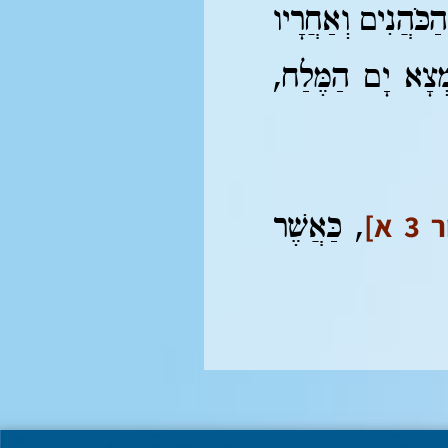
הַכֹּהֲנִים וְאַחֲרָיו
ִמְצָא יָם הַמֶּלַח,
3 א]
, כַּאֲשֶׁר