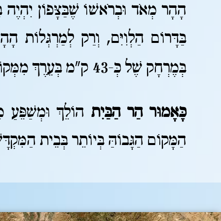
הָהָר מְאֹד וּבְרֹאשׁוֹ שֶׁבַּצָּפוֹן יִהְיֶה בֵּ
בַּדָּרוֹם הַלְוִיִּם, וְרַק לְמַרְגְּלוֹת הָ
בְּמֶרְחָק שֶׁל כְּ-43 ק"מ בְּעֵרֶךְ מִמְּקוֹמָהּ הַיּוֹם.
כָּאָמוּר הַר הַבַּיִת
הוֹלֵךְ וּמְשַׁפֵּעַ 
הַמָּקוֹם הַגָּבוֹהַּ בְּיוֹתֵר בְּבֵית הַמִּקְדּ