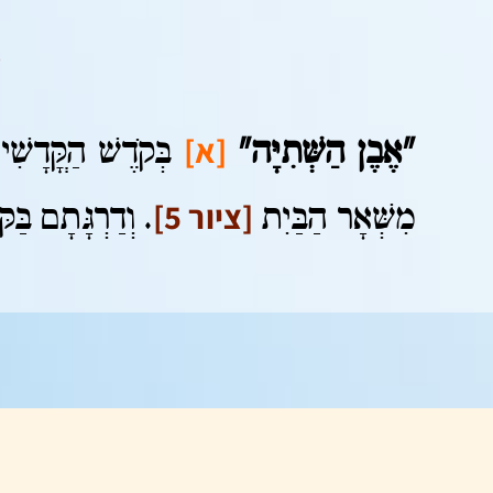
[א]
"אֶבֶן הַשְּׁתִיָּה"
בְּקֹדֶשׁ הַקֳּדָשִׁי
[ציור 5]
מִשְּׁאָר הַבַּיִת
. וְדַרְגָּתָם בַּ