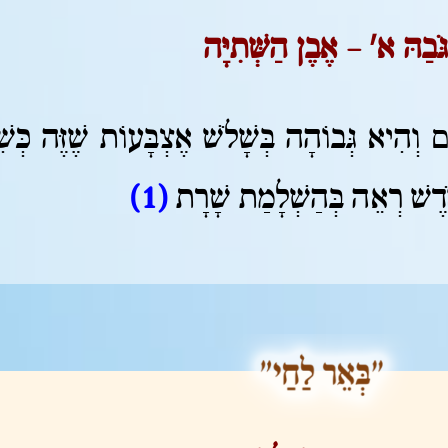
גֹּבַהּ א' – אֶבֶן הַשְּׁתִיָּה
ם וְהִיא גְּבוֹהָה בְּשָׁלֹשׁ אֶצְבָּעוֹת שֶׁזֶּה כְּש
קֹּדֶשׁ רְאֵה בְּהַשְׁלָמַת שָׁרָת
(1)