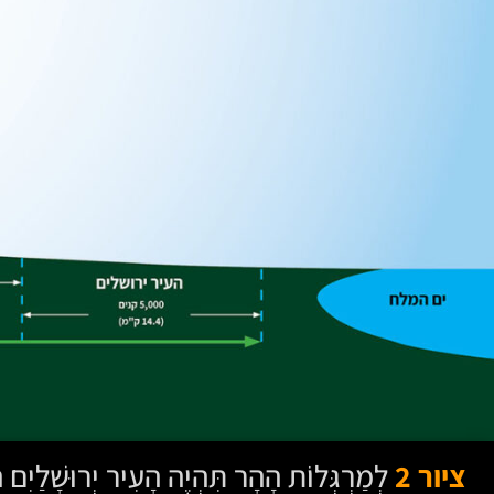
ציור 2
לְמַרְגְּלוֹת הָהָר תִּהְיֶה הָעִיר יְרוּשָׁלַיִם הֵיכָן שֶׁכַּיּוֹם 