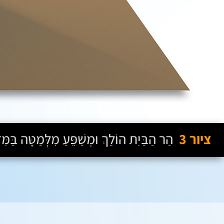
ציור 3
הַר הַבַּיִת הוֹלֵךְ וּמְשַׁפֵּעַ מִלְּמַטָּה בַּמּ