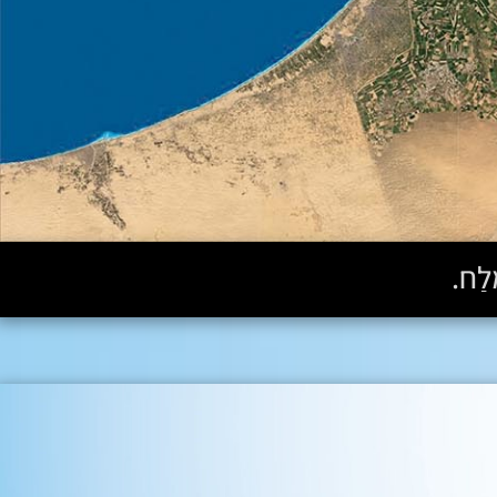
ֶלַח.