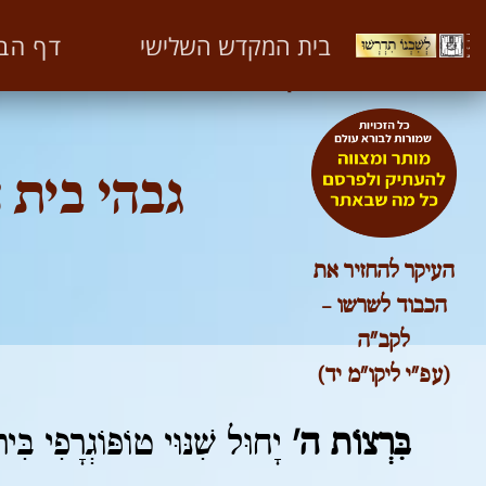
לשכנו תדרשו ספר שלישי
דף הב
בית המקדש השלישי
חלק שניו – גבהי קרקע בית המקדש
גובה א – אבן השתיה
גבהי בית 
העיקר להחזיר את
הכבוד לשרשו –
לקב"ה
(עפ"י ליקו"מ יד)
בִּרְצוֹת ה'
יָחוּל שִׁנּוּי טוֹפּוֹגְרָפִי בִּ