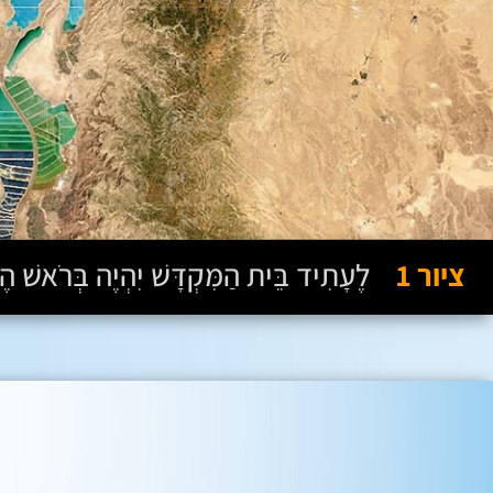
ציור 1
לֶעָתִיד בֵּית הַמִּקְדָּשׁ יִהְיֶה בְּרֹאשׁ הֶהָר