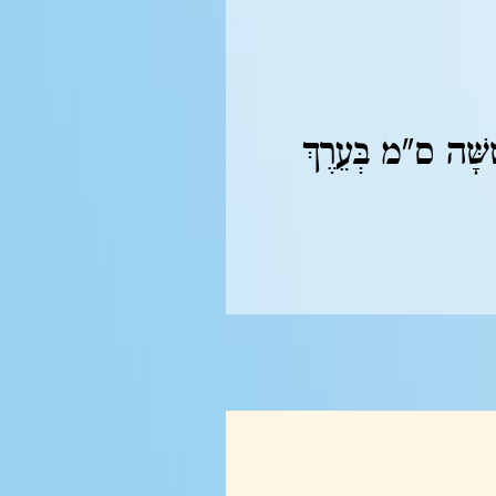
ִׁשָּׁה ס"מ בְּעֵרֶךְ