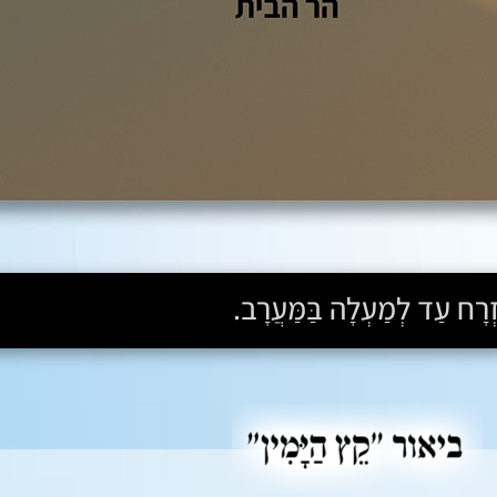
ִזְרָח עַד לְמַעְלָה בַּמַּעֲרָב.