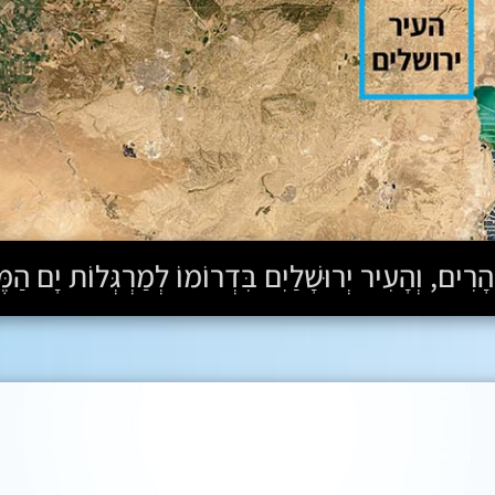
ִים, וְהָעִיר יְרוּשָׁלַיִם בִּדְרוֹמוֹ לְמַרְגְּלוֹת יָם הַמּ