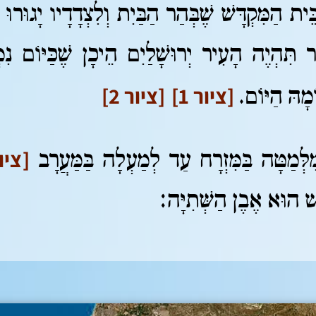
ית הַמִּקְדָּשׁ שֶׁבְּהַר הַבַּיִת וְלִצְדָדָיו יָגוּרוּ 
הָר תִּהְיֶה הָעִיר יְרוּשָׁלַיִם הֵיכָן שֶׁכַּיּוֹם נ
[ציור 1]
[ציור 2]
[ציור 
מִלְּמַטָּה בַּמִּזְרָח עַד לְמַעְלָה בַּמַּעֲרָב
ָשׁ הוּא אֶבֶן הַשְּׁתִיָּה: