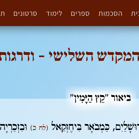
ית
הסכמות
ספרים
לימוד
סרטונים
תמ
המקדש השלישי - ודרגו
ירוּשָׁלַיִם, כַּמְבֹאָר בִּיחֶזְקֵאל
וּבִזְכַרְיָ
(לח כ)