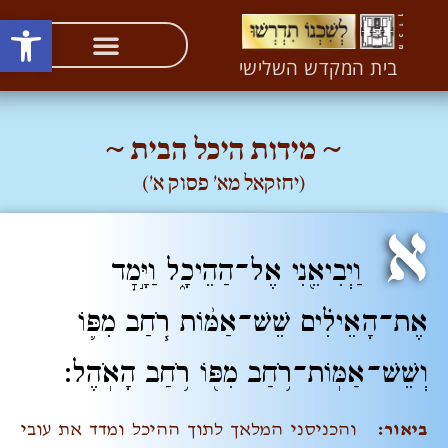
פתח סרגל
העיקר להחזיר את הכבוד לשרשו – לקב"ה (ליקו"מ יד)
בית המקדש השלישי
~ מידות היכל הבית ~
(יחזקאל מא' פסוק א')
א
וַיְבִיאֵ֖נִי אֶל־הַהֵיכָ֑ל וַיָּ֣מׇד
אֶת־הָאֵילִ֗ים שֵׁשׁ־אַמּ֨וֹת רֹ֧חַב מִפּ֛וֹ
וְשֵׁשׁ־אַמּֽוֹת־רֹ֥חַב מִפּ֖וֹ רֹ֥חַב הָאֹֽהֶל׃
ביאור:
והכניסני המלאך לתוך ההיכל ומדד את עובי