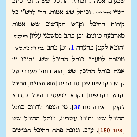
שבעים אמה": וכותל ההיכל ששה. וכן כתב
רש"י
: וכותל שש אמות. הרי לרש"י כל
(בפס' י"ג)
קירות ההיכל וקדש הקדשים שש אמות
מארבעה כוונים. וכן כתב במשכני עליון
(דף קס"ה)
והובא לקמן בהערה
1
. וכן כתב
:
(בדף ר"ד פ"ה מ"א)
ממזרח למערב… כותל ההיכל שש, ותוכו מ'
[הוא כותל מערבי של
אמה… כותל ההיכל שש
קדש הקדשים שכן גם הבית
[הוא האולם, ההיכל
נקרא לפעמים היכל כמובא
וקדש הקדשים]
לקמן בהערה מח
36
]
. מן הצפון לדרום… כותל
ההיכל שש ותוכו עשרים, כותל ההיכל שש
[ציור 180]
, ע"כ. וגובה פתח ההיכל חמישים