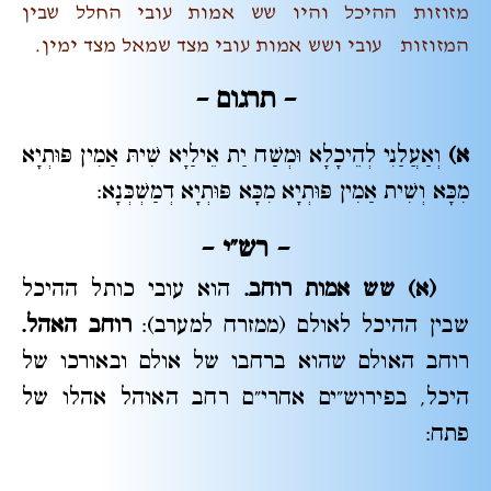
מזוזות ההיכל והיו שש אמות עובי החלל שבין
המזוזות עובי ושש אמות עובי מצד שמאל מצד ימין.
– תרגום –
א)
וְאַעֲלַנִי לְהֵיכָלָא וּמְשַׁח יַת אֵילַיָא שִׁיתּ אַמִין פּוּתְיָא
מִכָּא וְשִׁית אַמִין פּוּתְיָא מִכָּא פּוּתְיָא דְמַשְׁכְּנָא:
– רש"י
–
(א) שש אמות רוחב.
הוא עובי כותל ההיכל
שבין ההיכל לאולם (ממזרח למערב):
רוחב האהל.
רוחב האולם שהוא ברחבו של אולם ובאורכו של
היכל, בפירוש"ים אחרי"ם רחב האוהל אהלו של
פתח: