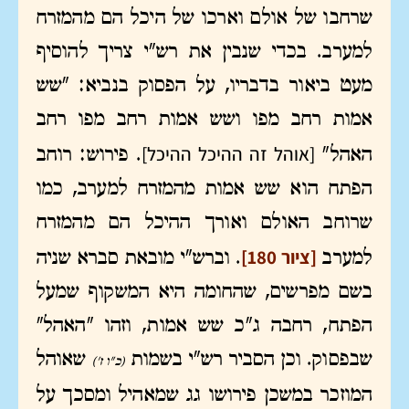
שרחבו של אולם וארכו של היכל הם מהמזרח
למערב. בכדי שנבין את רש"י צריך להוסיף
מעט ביאור בדבריו, על הפסוק בנביא: "שש
אמות רחב מפו ושש אמות רחב מפו רחב
[אוהל זה ההיכל ההיכל]
האהל"
. פירוש: רוחב
הפתח הוא שש אמות מהמזרח למערב, כמו
שרוחב האולם ואורך ההיכל הם מהמזרח
[ציור 180]
למערב
. וברש"י מובאת סברא שניה
בשם מפרשים, שהחומה היא המשקוף שמעל
הפתח, רחבה ג"כ שש אמות, וזהו "האהל"
שבפסוק. וכן הסביר רש"י בשמות
שאוהל
(כ"ו ז')
המוזכר במשכן פירושו גג שמאהיל ומסכך על