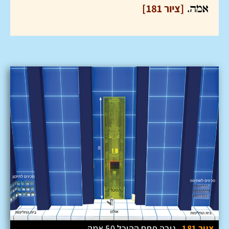
[ציור 181]
אמה.
ציור 181
גובה פתח ההיכל 50 אמה