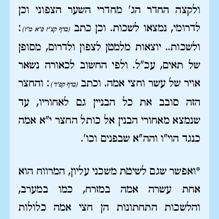
ולקצה החדר הג' מחדרי השער הצפוני וכן
לדרומי, נמצאו לשכות. וכן כתב
:
(בדף קצ"ז פ"א מ"ז)
ולשכות.. יוצאות מלמטן לצפון ולדרום, מסופן
של תאים, עכ"ל. ולפי החשוב לכאורה נשאר
אויר של עשר וחצי אמה. וכתב
: והחצר
(בדף קפ"ד)
הזה סובב את כל הבניין גם לאחוריו, עד
שנמצא מאחורי הבנין אל כותל החצר י"א אמה
כנגד הוי"ו והה"א שבפנים וכו'.
*ואפשר שגם לשיטת משכני עליון, המרווח הוא
אחת עשרה אמה במזרח, כמו במערב,
והלשכות התחתונות הן חצי אמה כלולות