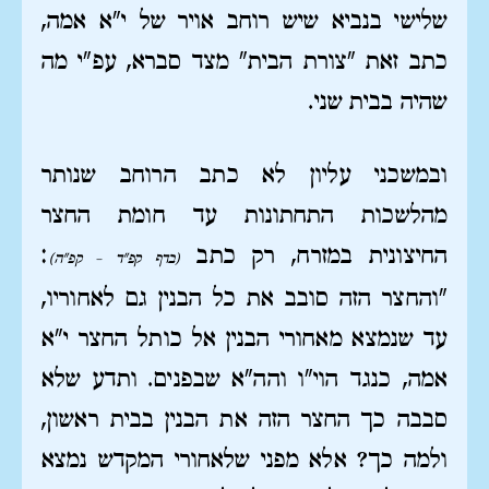
שלישי בנביא שיש רוחב אויר של י"א אמה,
כתב זאת "צורת הבית" מצד סברא, עפ"י מה
שהיה בבית שני.
ובמשכני עליון לא כתב הרוחב שנותר
מהלשכות התחתונות עד חומת החצר
החיצונית במזרח, רק כתב
:
(בדף קפ"ד – קפ"ה)
"והחצר הזה סובב את כל הבנין גם לאחוריו,
עד שנמצא מאחורי הבנין אל כותל החצר י"א
אמה, כנגד הוי"ו והה"א שבפנים. ותדע שלא
סבבה כך החצר הזה את הבנין בבית ראשון,
ולמה כך? אלא מפני שלאחורי המקדש נמצא