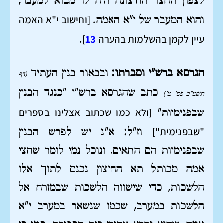
לצפון החצר החיצונה היה לו מבוא למעבר,
[וחישוב י"א האמה
והוא המעבר של י"א האמה.
עיין לקמן בהשלמות בהערה
13
]
.
הגרסא ברש"י וסברתו:
ובבאור בנין העתיד
(דף
כתב שהגרסא ברש"י "כנגד הבנין
תשמ"ב פס' ט')
[ולא כמו שכתוב אצלינו בספרים
שבפנימיות"
"שבפנימית"]
וז"ל: א"נ יש לפרש הבנין
שבפנימיות הם התאים, ונוכל נמי לומר שחצי
אמה מכותל תא החיצון נכנס לתוך אלו
הלשכות, כדי שישווה הלשכות שבמזרח אל
הלשכות במערב, שכמו שנשאר במערב י"א