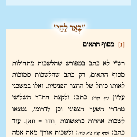
[נ]
מסוף התאים
רש"י לא כתב במפורש שהלשכות מתחילות
מסוף התאים, רק כתב שהלשכות סמוכות
לאותו כותל של החצר הפנימית. ואלו במשכני
עליון
כתב: ולקצה החדר השלישי
(דף קפ"ז)
מחדרי השער הצפוני וכן לדרומי, נמצאו
[חדר = תא]
לשכות אחרות כראשונות
. עוד
כתב:
: ולשכות אורך מאה אמה
(בדף קצ"ז פ"א מ"ז)