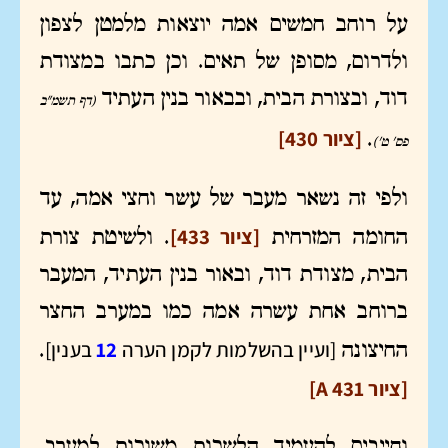
על רוחב חמשים אמה יוצאות מלמטן לצפון
ולדרום, מסופן של תאים. וכן כתבו במצודת
דוד, ובצורת הבית, ובבאור בנין העתיד
(דף תשמ"ב
[ציור 430]
.
פס' ט')
ולפי זה נשאר מעבר של עשר וחצי אמה, עד
[ציור 433]
החומה המזרחית
. ולשיטת צורת
הבית, מצודת דוד, ובאור בנין העתיד, המעבר
ברוחב אחת עשרה אמה כמו במערב החצר
[ועיין בהשלמות לקמן הערה
12
בענין]
החיצונה
.
[ציור A 431]
וחייבים להעמיד הלשכות משוכות למערב,