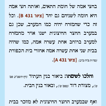
בחצי אמה של חומת התאים, ואותה חצי אמה
[ציור B 431]
היא חומה לשניהם גם יחד
. וכל
זה כדי שהמזרח יהיה כמו המערב, שכן גם
במערב החצר החיצונית ישנו אויר מהמזרח
למערב ברוחב אחת עשרה אמה, כמו שהיה
בבית שני אחת עשרה אמה אחורי בית הכפורת
[ציור A 431]
.
(מדות פ"ה מ"ב)
והלכו לשיטתו:
ביאור בנין העתיד
(דף תשמ"ב פס'
, מצודת דוד
, ובאור בנין הבית.
ט')
(בפס' ט')
ואף שבמערב החצר החיצונית לא מוזכר בבית