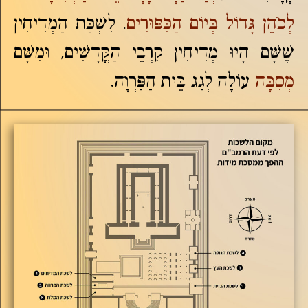
לְכֹהֵן גָּדוֹל בְּיוֹם הַכִּפּוּרִים
. לִשְׁכַּת הַמְדִיחִין
שֶׁשָּׁם הָיוּ מְדִיחִין קִרְבֵי הַקֳּדָשִׁים, וּמִשָּׁם
מְסִבָּה
עוֹלָה לְגַג בֵּית הַפַּרְוָה.