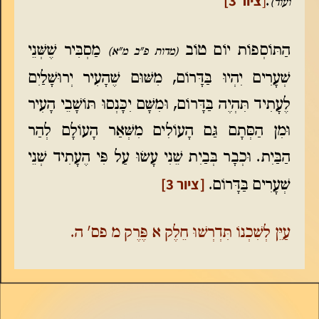
[
ציור 3]
.
ועוד)
הַתּוֹסְפוֹת יוֹם טוֹב
מַסְבִּיר שֶׁשְּׁנֵי
(מדות פ"ב מ"א)
שְׁעָרִים יִהְיוּ בַּדָּרוֹם, מִשּׁוּם שֶׁהָעִיר יְרוּשָׁלַיִם
לֶעָתִיד תִּהְיֶה בַּדָּרוֹם, וּמִשָּׁם יִכָּנְסוּ תּוֹשָׁבֵי הָעִיר
וּמִן הַסְּתָם גַּם הָעוֹלִים מִשְּׁאַר הָעוֹלָם לְהַר
הַבַּיִת. וּכְבָר בְּבַיִת שֵׁנִי עָשׂוּ עַל פִּי הֶעָתִיד שְׁנֵי
[ציור 3]
שְׁעָרִים בַּדָּרוֹם.
עַיֵּן לְשִׁכְנוֹ תִּדְרְשׁוּ חֵלֶק א פֶּרֶק מ פס' ה.