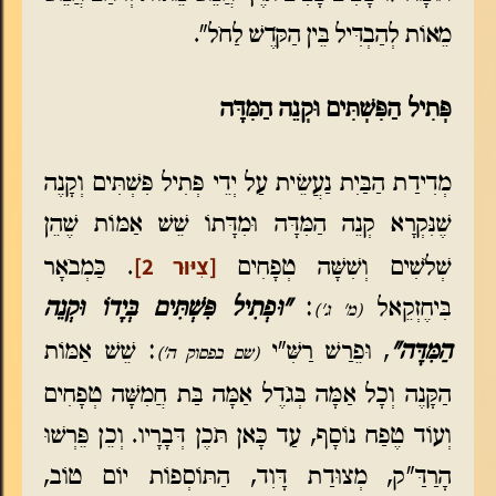
מֵאוֹת לְהַבְדִּיל בֵּין הַקֹּדֶשׁ לַחֹל".
פְּתִיל הַפִּשְׁתִּים וּקְנֵה הַמִּדָּה
מְדִידַת הַבַּיִת נַעֲשֵׂית עַל יְדֵי פְּתִיל פִּשְׁתִּים וְקָנֶה
שֶׁנִּקְרָא קְנֵה הַמִּדָּה וּמִדָּתוֹ שֵׁשׁ אַמּוֹת שֶׁהֵן
[צִיּוּר 2]
שְׁלֹשִׁים וְשִׁשָּׁה טְפָחִים
. כַּמְבֹאָר
בִּיחֶזְקֵאל
:
"וּפְתִיל פִּשְׁתִּים בְּיָדוֹ וּקְנֵה
(מ' ג')
הַמִּדָּה"
, וּפֵרַשׁ רַשִּׁ"י
: שֵׁשׁ אַמּוֹת
(שם בפסוק ה')
הַקָּנֶה וְכָל אַמָּה בְּגֹדֶל אַמָּה בַּת חֲמִשָּׁה טְפָחִים
וְעוֹד טֶפַח נוֹסָף, עַד כָּאן תֹּכֶן דְּבָרָיו. וְכֵן פֵּרְשׁוּ
הָרַדַּ"ק, מְצוּדַת דָּוִד, הַתּוֹסְפוֹת יוֹם טוֹב,