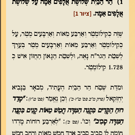
1) הַר הַבַּיִת שְׁלוֹשֶׁת אֲלָפִים אַמָּה עַל שְׁלוֹשֶׁת
[ציור 1]
אֲלָפִים אַמָּה.
שֶׁזֶּה כְּקִילוֹמֶטֶר וְאַרְבַּע מֵאוֹת וְאַרְבָּעִים מֶטֶר, עַל
כְּקִילוֹמֶטֶר וְאַרְבַּע מֵאוֹת וְאַרְבָּעִים מֶטֶר בְּעֵרֶךְ
לְשִׁטַּת הַגר"ח נָאֶה, וּלְשִׁטַּת הַגָּאוֹן הַחֲזוֹן אִישׁ כְּ
1.728 קִילוֹמֶטֶר.
וּמִדַּת שֶׁטַח הַר הַבַּיִת הֶעָתִיד, מְבֹאָר בַּנָּבִיא
יְחֶזְקֵאל
וְכֵן נֶאֱמַר
:
"מָדַד
(פרק מ"ב פס' ט"ז-כ')
(פס' ט"ז)
רוּחַ הַקָּדִים בִּקְנֵה הַמִּדָּה חֲמֵשׁ מֵאוֹת קָנִים בִּקְנֵה
הַמִּדָּה סָבִיב"
וְכוּ'.
: "לְאַרְבַּע רוּחוֹת מָדְדוּ
(פס' כ')
חוֹמָה לוֹ סָבִיב סָבִיב אֹרֶךְ חֲמֵשׁ מֵאוֹת וְרֹחַב חֲמֵשׁ