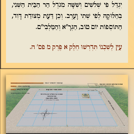
יִגְדַּל פִּי שְׁלֹשִׁים וְשִׁשָּׁה מִגֹּדֶל הַר הַבַּיִת הַשֵּׁנִי,
בְּחַלּוּקָהּ לְפִי שְׁתִי וָעֵרֶב. וְכֵן דַּעַת מְצוּדַת דָּוִד,
הַתּוֹסְפוֹת יוֹם טוֹב, הַגְּרָ"א וְהַמַּלְבִּי"ם.
עַיֵּן לְשִׁכְנוֹ תִּדְרְשׁוּ חֵלֶק א פֶּרֶק מ פס' ה.