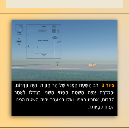
ציור 3
רֹב הַשֶּׁטַח הַפָּנוּי שֶׁל הַר הַבַּיִת יִהְיֶה בַּדָּרוֹם,
וּבַמִּזְרָח יִהְיֶה הַשֶּׁטַח הַפָּנוּי הַשֵּׁנִי בְּגָדְלוֹ לְאַחַר
הַדָּרוֹם, אַחֲרָיו בַּצָּפוֹן וְאִלּוּ בַּמַּעֲרָב יִהְיֶה הַשֶּׁטַח הַפָּנוּי
הַפָּחוּת בְּיוֹתֵר.