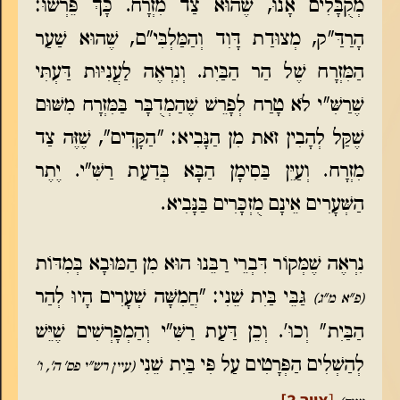
מְקֻבָּלִים אָנוּ, שֶׁהוּא צַד מִזְרָח. כָּךְ פֵּרְשׁוּ:
הָרַדַּ"ק, מְצוּדַת דָּוִד וְהַמַּלְבִּי"ם, שֶׁהוּא שַׁעַר
הַמִּזְרָח שֶׁל הַר הַבַּיִת. וְנִרְאֶה לַעֲנִיּוּת דַּעְתִּי
שֶׁרַשִּׁ"י לֹא טָרַח לְפָרֵשׁ שֶׁהַמְדֻבָּר בַּמִּזְרָח מִשּׁוּם
שֶׁקַּל לְהָבִין זֹאת מִן הַנָּבִיא: "הַקָּדִים", שֶׁזֶּה צַד
מִזְרָח. וְעַיֵּן בַּסִימָן הַבָּא בְּדַעַת רַשִּׁ"י. יֶתֶר
הַשְּׁעָרִים אֵינָם מֻזְכָּרִים בַּנָּבִיא.
נִרְאֶה שֶׁמְּקוֹר דִּבְרֵי רַבֵּנוּ הוּא מִן הַמּוּבָא בְּמִדּוֹת
גַּבֵּי בַּיִת שֵׁנִי: "חֲמִשָּׁה שְׁעָרִים הָיוּ לְהַר
(פ"א מ"ג)
הַבַּיִת" וְכוּ'. וְכֵן דַּעַת רַשִּׁ"י וְהַמְפָרְשִׁים שֶׁיֵּשׁ
לְהַשְׁלִים הַפְּרָטִים עַל פִּי בַּיִת שֵׁנִי
(עיין רש"י פס' ה', ו'