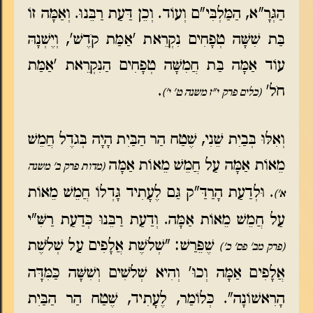
הַגְּרָ"א, הַמַּלְבִּי"ם וְעוֹד. וְכֵן דַּעַת רַבֵּנוּ. וְאַמָּה זוֹ
בַּת שִׁשָּׁה טְפָחִים נִקְרֵאת 'אַמַּת קֹדֶשׁ', וְיֶשְׁנָהּ
עוֹד אַמָּה בַּת חֲמִשָּׁה טְפָחִים הַנִּקְרֵאת 'אַמַּת
חֹל'
.
(כלים פרק י"ז משנה ט' י')
וְאִלּוּ בְּבַיִת שֵׁנִי, שֶׁטַח הַר הַבַּיִת הָיָה בְּגֹדֶל חֲמֵשׁ
מֵאוֹת אַמָּה עַל חֲמֵשׁ מֵאוֹת אַמָּה
(מדות פרק ב' משנה
. וּלְדַעַת הָרַדַּ"ק גַּם לֶעָתִיד גָּדְלוֹ חֲמֵשׁ מֵאוֹת
א')
עַל חֲמֵשׁ מֵאוֹת אַמָּה. וְדַעַת רַבֵּנוּ כְּדַעַת רַשִּׁ"י
שֶׁפֵּרַשׁ: "שְׁלֹשֶׁת אֲלָפִים עַל שְׁלֹשֶׁת
(פרק מב' פס' כ')
אֲלָפִים אַמָּה וְכוּ' וְהִיא שְׁלֹשִׁים וְשִׁשָּׁה כַּמִּדָּה
הָרִאשׁוֹנָה". כְּלוֹמַר, לֶעָתִיד, שֶׁטַח הַר הַבַּיִת