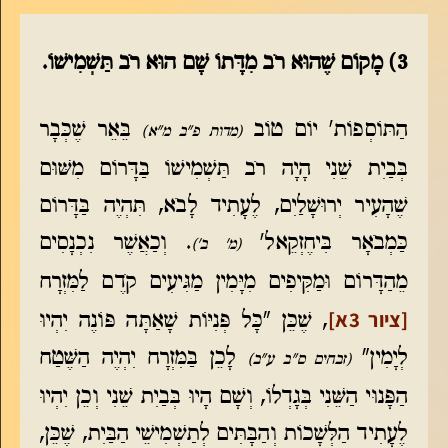
3) מָקוֹם שֶׁהוּא רֹב מִדָּתוֹ שָׁם הוּא רֹב תַּשְׁמִישׁוֹ.
הַתּוֹסְפוֹת' יוֹם טוֹב
בֵּאֵר שֶׁכְּבָר
(מדות פ"ב מ"א)
בְּבַיִת שֵׁנִי הָיָה רֹב תַּשְׁמִישׁוֹ בַּדָּרוֹם מִשּׁוּם
שֶׁהָעִיר יְרוּשָׁלַיִם, לֶעָתִיד לָבֹא, תִּהְיֶה בַּדָּרוֹם
כַּמְבֹאָר בִּיחֶזְקֵאל'
. וְכַאֲשֶׁר נִכְנָסִים
(מ' ב')
מֵהַדָּרוֹם וּמַקִּיפִים מִיָּמִין מַגִּיעִים קֹדֶם לַמִּזְרָח
[ציור 3א]
, שֶׁכֵּן "כָּל פְּנִיּוֹת שָׁאַתָּה פּוֹנֶה יִהְיוּ
לְיָמִין"
לָכֵן בַּמִּזְרָח יִהְיֶה הַשֶּׁטַח
(זבחים ס"ב ע"ב)
הַפָּנוּי הַשֵּׁנִי בְּגָדְלוֹ, וְשָׁם הָיוּ בְּבַיִת שֵׁנִי וְכֵן יִהְיוּ
לֶעָתִיד הַלְּשָׁכוֹת וְהַבָּתִּים לְתַשְׁמִישֵׁי הַבַּיִת, שֶׁכֵּן,