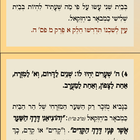
בְּבַיִת שֵׁנִי עָשׂוּ עַל פִּי מַה שֶּׁעָתִיד לִהְיוֹת בְּבַיִת
שְׁלִישִׁי כַּמְבֹאָר בִּיחֶזְקֵאל.
עַיֵּן לְשִׁכְנוֹ תִּדְרְשׁוּ חֵלֶק א פֶּרֶק מ פס' ה.
4) ה' שְׁעָרִים יִהְיוּ לוֹ: שְׁנַיִם לַדָּרוֹם, וְא' לַמִּזְרָח,
אַחַת לַצָּפוֹן, וְאַחַת לַמַּעֲרָב.
בַּנָּבִיא מֻזְכָּר רַק הַשַּׁעַר הַמִּזְרָחִי שֶׁל הַר הַבַּיִת
כַּמְבֹאָר בִּיחֶזְקֵאל
:
"וְהוֹצִיאַנִי דֶּרֶךְ הַשַּׁעַר
(מ"ב ט"ו)
אֲשֶׁר פָּנָיו דֶּרֶךְ הַקָּדִים"
. וְ"קָדִים" אוֹ קֶדֶם, כָּךְ