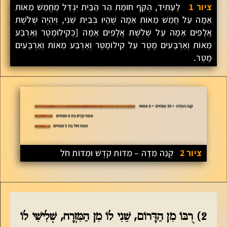
ציור 1
לֶעָתִיד, הֶקֵּף חוֹמַת הַר הַבַּיִת יִגְדַּל מֵחֲמֵשׁ מֵאוֹת
אַמָּה עַל חֲמֵשׁ מֵאוֹת אַמָּה שֶׁהָיוּ בְּבַיִת שֵׁנִי, וְיִהְיֶה שְׁלֹשֶׁת
אֲלָפִים אַמָּה עַל שְׁלֹשֶׁת אֲלָפִים אַמָּה [כְּקִילוֹמֶטֶר וְאַרְבַּע
מֵאוֹת וְאַרְבָּעִים מֶטֶר עַל קִילוֹמֶטֶר וְאַרְבַּע מֵאוֹת וְאַרְבָּעִים
מֶטֶר.
ציור 2
קְנֵה מִדָּה – מִדּוֹת קֹדֶשׁ וּמִדּוֹת חֹל
2) רֻבּוֹ מִן הַדָּרוֹם, שֵׁנִי לוֹ מִן הַמִּזְרָח, שְׁלִישִׁי לוֹ