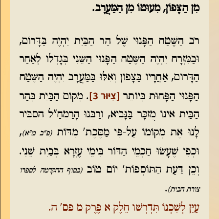
מִן הַצָּפוֹן, מִעוּטוֹ מִן הַמַּעֲרָב.
רֹב הַשֶּׁטַח הַפָּנוּי שֶׁל הַר הַבַּיִת יִהְיֶה בַּדָּרוֹם,
וּבַמִּזְרָח יִהְיֶה הַשֶּׁטַח הַפָּנוּי הַשֵּׁנִי בְּגָדְלוֹ לְאַחַר
הַדָּרוֹם, אַחֲרָיו בַּצָּפוֹן וְאִלּוּ בַּמַּעֲרָב יִהְיֶה הַשֶּׁטַח
[צִיּוּר 3]
הַפָּנוּי הַפָּחוּת בְּיוֹתֵר
. מְקוֹם הַבַּיִת בְּהַר
הַבַּיִת אֵינוֹ מֻזְכָּר בַּנָּבִיא, וְרַבֵּנוּ הָרַמְחַ"ל הִסְבִּיר
לָנוּ אֶת מְקוֹמוֹ עַל-פִּי מַסֶּכֶת' מִדּוֹת
,
(פ"ב מ"א)
וּכְפִי שֶׁעָשׂוּ חַכְמֵי הַדּוֹר בִּימֵי עֶזְרָא בְּבַיִת שֵׁנִי.
וְכֵן דַּעַת הַתּוֹסְפוֹת' יוֹם טוֹב
(בסוף ההקדמה לספרו
.
צורת הבית)
עַיֵּן לְשִׁכְנוֹ תִּדְרְשׁוּ חֵלֶק א פֶּרֶק מ פס' ה.