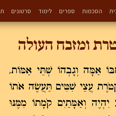
ית
הסכמות
ספרים
לימוד
סרטונים
תמ
טרת ומזבח העולה
ּוֹ אַמָּה וְגָבְהוֹ שְׁתֵּי אַמּוֹת,
קְטֹרֶת עֲצֵי שִׁטִּים תַּעֲשֶׂה אֹתוֹ
יִהְיֶה וְאַמָּתַיִם קֹמָתוֹ מִמֶּנּוּ