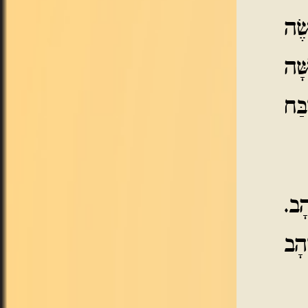
שֶׂה
ָׁה
ַּח
ָב.
ָהָב