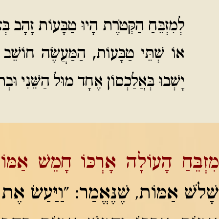
לְמִזְבֵּחַ הַקְּטֹרֶת הָיוּ טַבָּעוֹת זָהָב בְּ
אוֹ שְׁתֵּי טַבָּעוֹת, הַמַּעֲשֶׂה חוֹשֵׁב מ
יָשְׁבוּ בְּאֲלַכְסוֹן אֶחָד מוּל הַשֵּׁנִי וּבְתו
מִזְבֵּחַ הָעוֹלָה אָרְכּוֹ חָמֵשׁ אַמּוֹ
שָׁלֹשׁ אַמּוֹת, שֶׁנֶּאֱמַר: "וַיַּעַשׂ אֶת