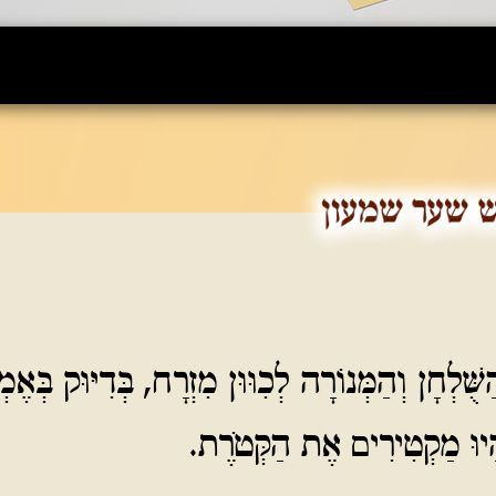
שֻּׁלְחָן וְהַמְּנוֹרָה לְכִוּוּן מִזְרָח, בְּדִיּוּק בְּאֶמ
הָיוּ מַקְטִירִים אֶת הַקְּטֹרֶת.