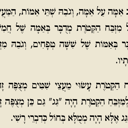
ַב אַמָּה עַל אַמָּה, וְגֹבַהּ שְׁתֵּי אַמּוֹת, הַמַּעֲ
 מִזְבַּח הַקְּטֹרֶת מְדֻבָּר בְּאַמָּה שֶׁל חֲמִשּ
ָּר בְּאַמּוֹת שֶׁל שִׁשָּׁה טְפָחִים, וְגֹבַהּ מִזְב
תָיו.
ַח הַקְּטֹרֶת עָשׂוּי מֵעֲצֵי שִׁטִּים מְצֻפֶּה זָה
ִּזְבֵּחַ הַקְּטֹרֶת הָיָה "גַּג" גַּם כֵּן מְצֻפֶּה ז
ַּג אֶלָּא הָיָה מְמֻלָּא בְּחוֹל כְּדִבְרֵי רָשִׁי.