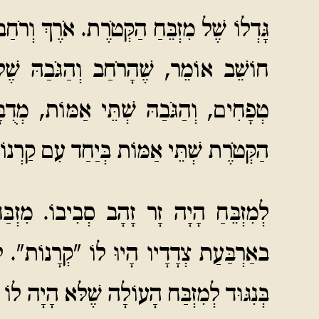
גָּדְלוֹ שֶׁל מִזְבֵּחַ הַקְּטֹרֶת. אֹרֶךְ וְרֹח
חוֹשֵׁב אוֹמֵר, שֶׁהָרֹחַב וְהַגֹּבַהּ שֶׁל
טְפָחִים, וְהַגֹּבַהּ שְׁתֵּי אַמּוֹת, מְדֻב
הַקְּטֹרֶת שְׁתֵּי אַמּוֹת בְּיַחַד עִם קַרְנוֹ
לְמִזְבֵּחַ הָיָה זָר זָהָב סְבִיבוֹ. מִזְבּ
באַרְבַּעַת צְדָדָיו הָיוּ לוֹ "קְרָנוֹת". לְמ
בְּנִגּוּד לְמִזְבַּח הָעוֹלָה שֶׁלּא הָיָה לוֹ ג