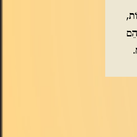
וֹת,
הֵם
.