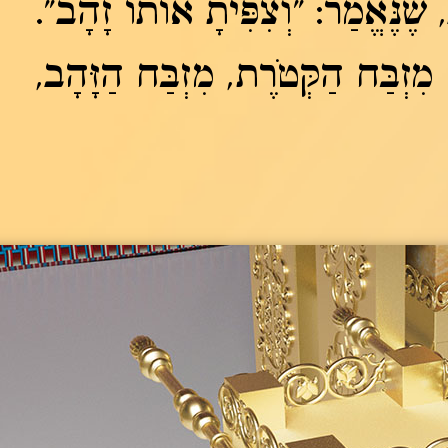
, שֶׁנֶּאֱמַר: "וְצִפִּיתָ אוֹתוֹ זָהָב".
מִזְבַּח הַקְּטֹרֶת, מִזְבַּח הַזָּהָב,