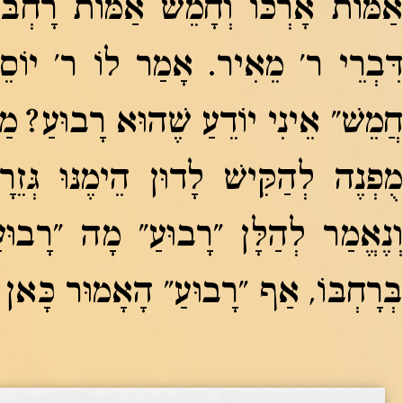
אַמּוֹת אָרְכּוֹ וְחָמֵשׁ אַמּוֹת רָחְבּו
דִּבְרֵי ר' מֵאִיר. אָמַר לוֹ ר' יוֹסֵי 
חֲמֵשׁ" אֵינִי יוֹדֵעַ שֶׁהוּא רָבוּעַ? מ
מֻפְנֶה לְהַקִּישׁ לָדוּן הֵימֶנּוּ גְּזֵ
וְנֶאֱמַר לְהַלָּן "רָבוּעַ" מָה "רָבוּעַ
בְּרָחְבּוֹ, אַף "רָבוּעַ" הָאָמוּר כָּאן גָּב