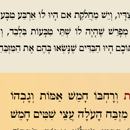
צִדָּיו, וְיֵשׁ מַחֲלֹקֶת אִם הָיוּ לוֹ אַרְבַּע טַבָּע
ְפָרֵשׁ שֶׁהָיָה לוֹ שְׁתֵּי טַבָּעוֹת בִּלְבַד, וְ
ֹכָם הָיוּ הַבַּדִּים שֶׁנָּשְׂאוּ בָּהֶם אֶת הַמִּזְבֵּחַ
ת
וְרָחְבּוֹ חָמֵשׁ אַמּוֹת וְגָבְהוֹ
 מִזְבַּח הָעֹלָה עֲצֵי שִׁטִּים חָמֵשׁ