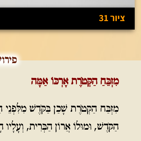
ציור 31
מִזְבֵּחַ הַקְּטֹרֶת אָרְכּוֹ אַמָּה
מִזְבַּח הַקְּטֹרֶת שָׁכַן בַּקֹּדֶשׁ מִלִּפְנֵי הַ
הַקֹּדֶשׁ, וּמוּלוֹ אֲרוֹן הַבְּרִית, וְעָלָיו 