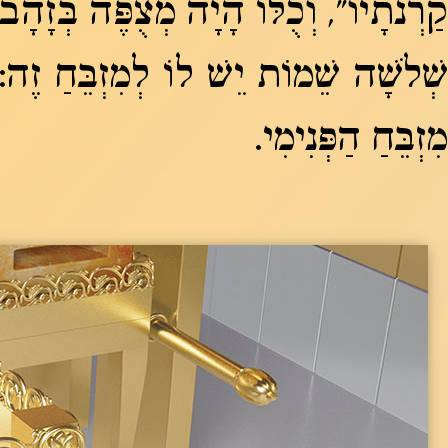
קַרְנֹתָיו", וְכֻלּוֹ הָיָה מְצֻפֶּה בְּזָהָב
שְׁלֹשָׁה שֵׁמוֹת יֵשׁ לוֹ לְמִזְבֵּחַ זֶה: 
מִזְבֵּחַ הַפְּנִימִי.