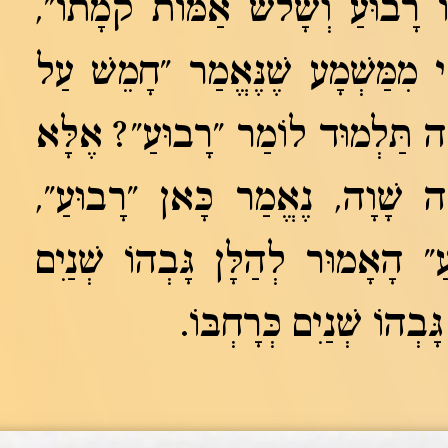
ֹ רָבוּעַ וְשָׁלֹשׁ אַמּוֹת קֹמָתוֹ",
מִמַּשְׁמָע שֶׁנֶּאֱמַר "חָמֵשׁ עַל
ַה תַּלְמוּד לוֹמַר "רָבוּעַ"? אֶלָּא
רָה שָׁוָה, נֶאֱמַר כָּאן "רָבוּעַ",
" הָאָמוּר לְהַלָּן גָּבְהוֹ שְׁנַיִם
ְהוֹ שְׁנַיִם כְּרָחְבּוֹ.