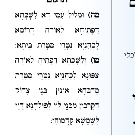
ם
– תרגום –
מה)
וּמַלֵיל עִמִי דָא לִשְׁכְּתָא
דִפְתִיחָא לְאוֹרַח דָרוֹמָא
לְכַהֲנַיָא נָטְרֵי מַטְרַת בֵּיתָא:
לי
מו)
וְלִשְׁכְּתָא דִפְתִיחַ לְאוֹרַח
צִפּוּנָא לְכַהֲנַיָא נַטְרֵי מַטְרַת
מַדְבְּחָא אִינוּן בְּנֵי צָדוֹק
דְקָרְבִין מִבְּנֵי לֵוִי לְפוּלְחָנָא דַיָי
לְשַׁמָשָׁא קֳדָמוֹהִי: