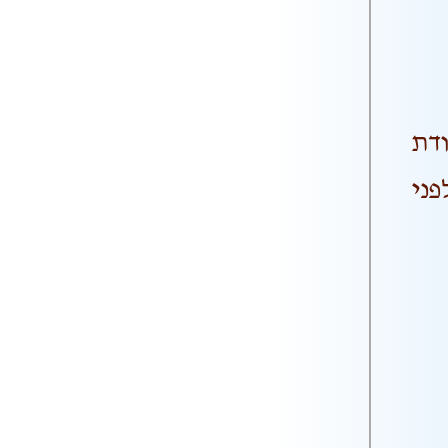
דת
פני