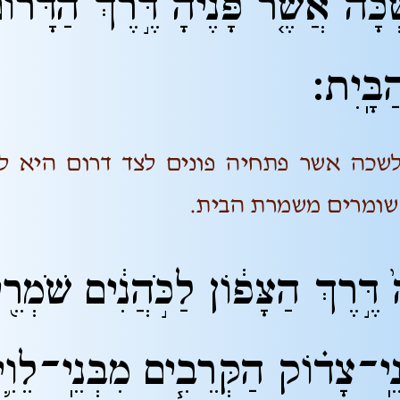
ׁכָּ֗ה אֲשֶׁ֤ר פָּנֶ֙יהָ֙ דֶּ֣רֶךְ הַדָּר֔וֹ
ַבָּֽיִת׃
שכה אשר פתחיה פונים לצד דרום היא לכ
 שומרים משמרת הבית.
דֶּ֣רֶךְ הַצָּפ֔וֹן לַכֹּ֣הֲנִ֔ים שֹׁמְרֵ֖י
ֵֽי־צָד֗וֹק הַקְּרֵבִ֧ים מִבְּנֵֽי־לֵוִ֛י