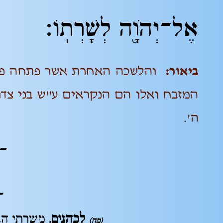
אֶל־יְהֹוָ֖ה לְשָׁרְתֽוֹ׃
ביאור:
והלשכה האחרת אשר פתחה פונה
המזבח ואלו הם הנקראים ע"ש בני צדו
ה'.
– 
–
לכהנים.
משרתי הבי
(מה)