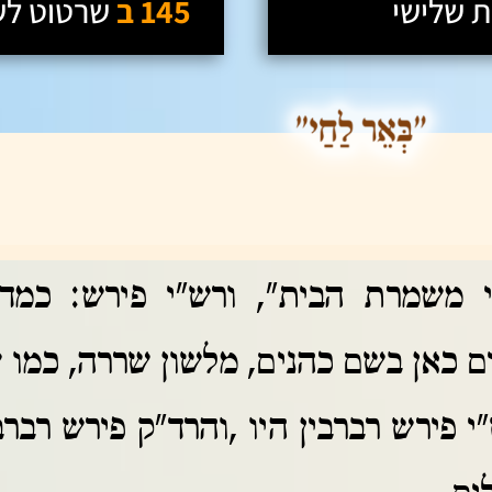
 שלישי
145 ב
שרטוט
לש
 משמרת הבית", ורש"י פירש: כמדו
יים כאן בשם כהנים, מלשון שררה, כמו
"י פירש רברבין היו ,והרד"ק פירש רברב