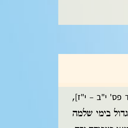
פס' י"ב – י"ז]
,
גדול בימי שלמה