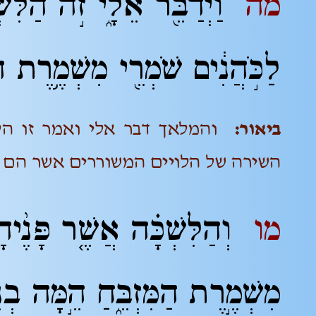
מה
וַיְדַבֵּ֖ר אֵלָ֑י זֹ֣ה הַלִּשְ
לַכֹּ֣הֲנִ֔ים שֹׁמְרֵ֖י מִשְׁמֶ֥רֶת ה
ביאור:
והמלאך דבר אלי ואמר זו הל
השירה של הלויים המשוררים אשר הם
מו
וְהַלִּשְׁכָּ֗ה אֲשֶׁ֤ר פָּנֶ֙יהָ֙ 
מִשְׁמֶ֣רֶת הַמִּזְבֵּ֑חַ הֵ֣מָּה בְנ