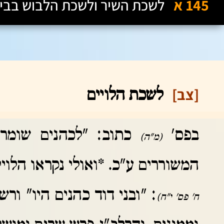
145 א
לשכת השיר ולשכת הלבוש בבית
[צב]
לשכת הלויים
בפס'
כתוב: "לכהנים שומרי
(מ"ה)
המשוררים ע"כ. *ואולי נקראו הלו
: "ובני דוד כהנים היו" ורש
ח' פס' י"ח)