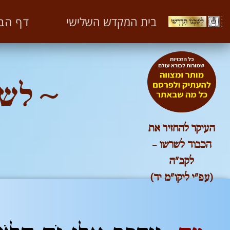
לשכנו תדרשו חלק א'
דף הב
בית המקדש השלישי
יחזקאל מ' פסוק מה'-מו'
~ לשכ
העיקר להחזיר את
הכבוד לשרשו –
לקב"ה
(עפ"י ליקו"מ יד)