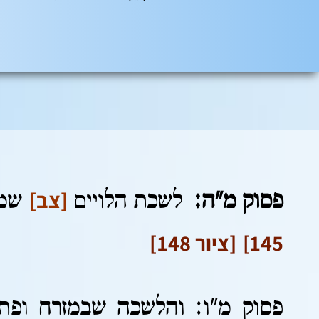
[צב]
פסוק מ"ה:
לשכת הלויים
שמחו
145]
[ציור 148]
פסוק מ"ו: והלשכה שבמזרח ופתח