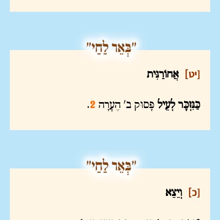
[יט
]
אֲחוֹרַנִּית
כַּנִּזְכָּר לְעֵיל
פָּסוּק ב' הֶעָרָה
2
.
[כ
]
וְיֵצֵא