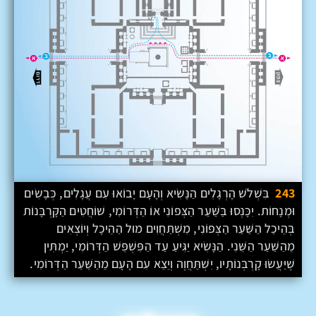
243
בִּשְׁלֹשׁ הָרְגָלִים הַנָּשִׂיא וְהָעָם יָבוֹאוּ עִם עֲגָלִים, כְּבָשִׂים
וּמְנָחוֹת. יִכָּנְסוּ בַּשַּׁעַר הַצְּפוֹנִי אוֹ הַדְּרוֹמִי, שׁוֹחֲטִים הַקָּרְבָּנוֹת
בְּהֵיכַל הַשַּׁעַר הַצְּפוֹנִי, מִשְׁתַּחֲוִים מוּל הַהֵיכָל וְיוֹצְאִים
מֵהַשַּׁעַר הַשֵּׁנִי. הַנָּשִׂיא יַגִּיעַ עַד הַפִּשְׁפֵּשׁ הַדְּרוֹמִי, יַמְתִּין
שֶׁיַּעֲשׂוּ קָרְבְּנוֹתָיו, יִשְׁתַּחֲוֶה וְיֵצֵא עִם הָעָם מֵהַשַּׁעַר הַדְּרוֹמִי.