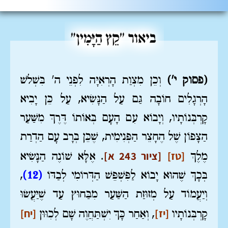
(פסוק י')
וְכֵן מִצְוַת הָרְאִיָּה לִפְנֵי ה' בִּשְׁלֹשׁ
הָרְגָלִים חוֹבָה גַּם עַל הַנָּשִׂיא, עַל כֵּן יָבִיא
קָרְבְּנוֹתָיו, וְיָבוֹא עִם הָעָם בְּאוֹתוֹ דֶּרֶךְ מִשַּׁעַר
הַצָּפוֹן שֶׁל הֶחָצֵר הַפְּנִימִית, שֶׁכֵּן בְּרָב עָם הַדְרַת
[טז]
[ציור 243 א]
מֶלֶךְ
. אֶלָּא שׁוֹנֶה הַנָּשִׂיא
בְּכָךְ שֶׁהוּא יָבוֹא לַפִּשְׁפֵּשׁ הַדְּרוֹמִי לְבַדּוֹ
(12)
,
וְיַעֲמוֹד עַל מְזוּזַת הַשַּׁעַר מִבַּחוּץ עַד שֶׁיַּעֲשׂוּ
[יז]
[יח]
קָרְבְּנוֹתָיו
, וְאַחַר כָּךְ יִשְׁתַּחֲוֶה שָׁם לְכִוּוּן