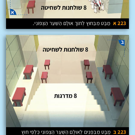
223 א
מַבָּט מִבַּחוּץ לְתוֹךְ אוּלָם הַשַּׁעַר הַצְּפוֹנִי.
223 ב
מַבָּט מִבִּפְנִים לְאוּלָם הַשַּׁעַר הַצְּפוֹנִי כְּלַפֵּי חוּץ