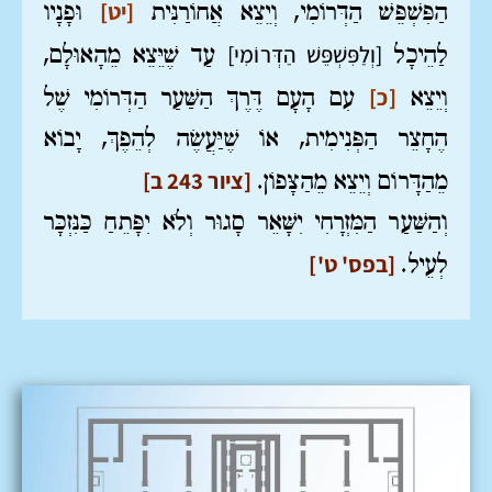
[יט]
הַפִּשְׁפֵּשׁ הַדְּרוֹמִי, וְיֵצֵא אֲחוֹרַנִּית
וּפָנָיו
[וְלַפִּשְׁפֵּשׁ הַדְּרוֹמִי]
לַהֵיכָל
עַד שֶׁיֵּצֵא מֵהָאוּלָם,
[כ]
וְיֵצֵא
עִם הָעָם דֶּרֶךְ הַשַּׁעַר הַדְּרוֹמִי שֶׁל
הֶחָצֵר הַפְּנִימִית, אוֹ שֶׁיַּעֲשֶׂה לְהֵפֶךְ, יָבוֹא
[ציור 243 ב]
מֵהַדָּרוֹם וְיֵצֵא מֵהַצָּפוֹן.
וְהַשַּׁעַר הַמִּזְרָחִי יִשָּׁאֵר סָגוּר וְלֹא יִפָּתֵחַ כַּנִּזְכָּר
[בפס' ט']
לְעֵיל.