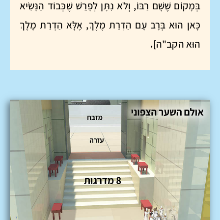
בְּמָקוֹם שֶׁשָּׁם רַבּוֹ, וְלֹא נִתָּן לְפָרֵשׁ שֶׁכְּבוֹד הַנָּשִׂיא
כָּאן הוּא בְּרָב עָם הַדְרַת מֶלֶךְ, אֶלָּא הַדְרַת מֶלֶךְ
הוּא הקב"ה]
.