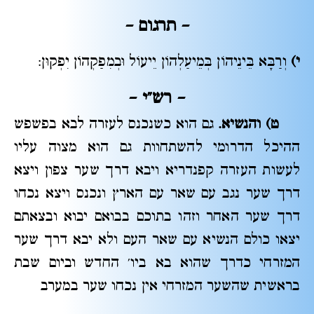
– תרגום –
י)
וְרַבָּא בֵּינֵיהוֹן בְּמֵיעַלְהוֹן יֵיעוֹל וּבְמִפַקְהוֹן יִפְקוּן:
– רש"י
–
ט) והנשיא.
גם הוא כשנכנס לעזרה לבא בפשפש
ההיכל הדרומי להשתחוות גם הוא מצוה עליו
לעשות העזרה קפנדריא ויבא דרך שער צפון ויצא
דרך שער נגב עם שאר עם הארץ ונכנס ויצא נכחו
דרך שער האחר וזהו בתוכם בבואם יבוא ובצאתם
יצאו כולם הנשיא עם שאר העם ולא יבא דרך שער
המזרחי כדרך שהוא בא ביו' החדש וביום שבת
בראשית שהשער המזרחי אין נכחו שער במערב