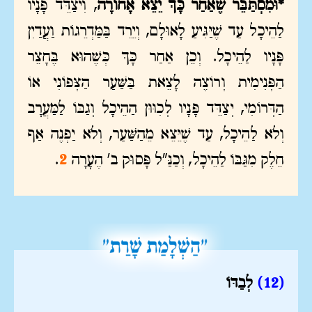
*וּמִסְתַּבֵּר שֶׁאַחַר כָּךְ יֵצֵא אָחוֹרָה
, וִיצַדֵּד פָּנָיו
לַהֵיכָל עַד שֶׁיַּגִּיעַ לָאוּלָם, וְיֵרֵד בַּמַּדְרֵגוֹת וַעֲדַיִן
פָּנָיו לַהֵיכָל. וְכֵן אַחַר כָּךְ כְּשֶׁהוּא בֶּחָצֵר
הַפְּנִימִית וְרוֹצֶה לָצֵאת בַּשַּׁעַר הַצְּפוֹנִי אוֹ
הַדְּרוֹמִי, יְצַדֵּד פָּנָיו לְכִוּוּן הַהֵיכָל וְגַבּוֹ לַמַּעֲרָב
וְלֹא לַהֵיכָל, עַד שֶׁיֵּצֵא מֵהַשַּׁעַר, וְלֹא יַפְנֶה אַף
חֵלֶק מִגַּבּוֹ לַהֵיכָל, וְכַנַּ"ל פָּסוּק ב' הֶעָרָה
2
.
(12
)
לְבַדּוֹ