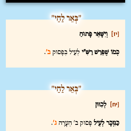
[יז
]
וְיִשָּׁאֵר פָּתוּחַ
כְּמוֹ שֶׁפֵּרַשׁ רַשִּׁ"י
לְעֵיל בְּפָסוּק
ב'
.
[יח
]
לְכִוּוּן
כַּנִּזְכָּר לְעֵיל
פָּסוּק ב' הֶעָרָה
ג'
.