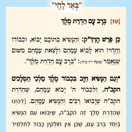
[טז]
בְּרָב עָם הַדְרַת מֶלֶךְ
כֵּן פֵּרַשׁ הָרַדַּ"ק:
וְהַנָּשִׂיא בְּתוֹכָם יָבוֹא, וּכְבוֹדוֹ
וַהֲדָרוֹ הוּא לָבוֹא עִמָּהֶם וְלָצֵאת עִמָּהֶם מִשּׁוּם
שֶׁנֶּאֱמַר
: "בְּרָב עָם הַדְרַת מֶלֶךְ".
(משלי י"ד כ"ח)
*וְגַם הַנָּשִׂיא חַיָּב בִּכְבוֹד מֶלֶךְ מַלְכֵי הַמְּלָכִים
הקב"ה
, וְלִכְבוֹד ה' יָבוֹא עִמָּהֶם, שֶׁהַדְרַת
[דְּהַיְנוּ
הקב"ה שֶׁיָּבוֹאוּ רַבִּים וְהַנָּשִׂיא עִמָּהֶם.
שֶׁהַדְרַת מֶלֶךְ זֶה הקב"ה, שֶׁיָּבוֹאוּ עִם הַנָּשִׂיא
בְּיַחַד בְּרֹב עָם, שֶׁכֵּן אֵין חוֹלְקִין כָּבוֹד לְתַלְמִיד