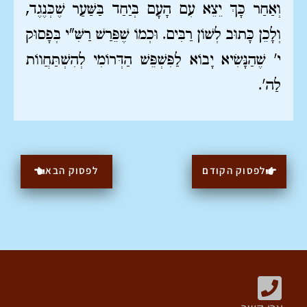
וְאַחַר כָּךְ יֵצֵא עִם הָעָם בְּיַחַד בַּשַּׁעַר שֶׁכְּנֶגֶד,
וְלָכֵן כָּתוּב לְשׁוֹן רַבִּים. וּכְמוֹ שֶׁפֵּרַשׁ רַשִּׁ"י בְּפָסוּק
י' שֶׁהַנָּשִׂיא יָבוֹא לַפִּשְׁפֵּשׁ הַדְּרוֹמִי לְהִשְׁתַּחֲווֹת
לַה'.
לפסוק הקודם
לפסוק הבא