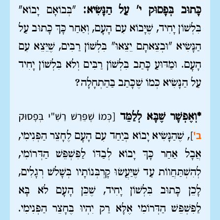
כָּתוּב בְּפָסוּק י' עַל הַנָּשִׂיא:
"בְּבוֹאָם יָבוֹא"
בִּלְשׁוֹן יָחִיד, שֶׁיָּבוֹא עִם הָעָם, וְאַחַר כָּךְ כָּתוּב עַל
הַנָּשִׂיא "וּבְצֵאתָם יֵצֵאוּ" בִּלְשׁוֹן רַבִּים, שֶׁיֵּצֵא עִם
הָעָם. וּמַדּוּעַ כָּתַב בִּלְשׁוֹן רַבִּים וְלֹא בִּלְשׁוֹן יָחִיד
עַל הַנָּשִׂיא כְּמוֹ שֶׁכָּתַב בַּהַתְחָלָה?
[כְּמוֹ שֶׁפֵּרַשׁ רַשִּׁ"י בְּפָסוּק
*וְאֶפְשָׁר שֶׁבָּא לְלַמֵּד
ב'
]
, שֶׁהַנָּשִׂיא יָבוֹא בְּיַחַד עִם הָעָם לֶחָצֵר הַפְּנִימִי,
אֲבָל אַחַר כָּךְ יָבוֹא לְבַדּוֹ לַפִּשְׁפֵּשׁ הַדְּרוֹמִי,
לְהִשְׁתַּחֲווֹת עַד שֶׁיַּעֲשׂוּ קָרְבְּנוֹתָיו בְּשָׁלֹשׁ רְגָלִים,
לָכֵן כָּתוּב בִּלְשׁוֹן יָחִיד, שֶׁכֵּן הָעָם לֹא בָּא
לַפִּשְׁפֵּשׁ הַדְּרוֹמִי אֶלָּא רַק יִהְיוּ בֶּחָצֵר הַפְּנִימִי.