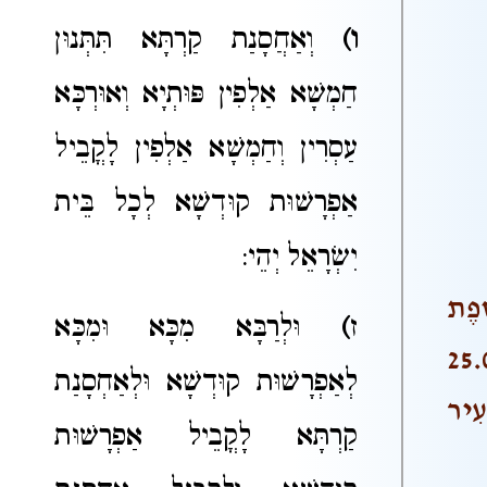
ו)
וְאַחֲסָנַת קַרְתָּא תִּתְּנוּן
חַמְשָׁא אַלְפִין פּוּתְיָא וְאוּרְכָּא
עַסְרִין וְחַמְשָׁא אַלְפִין לָקֳבֵיל
אַפְרָשׁוּת קוּדְשָׁא לְכָל בֵּית
יִשְׂרָאֵל יְהֵי:
ֶפֶת
ז
)
וּלְרַבָּא מִכָּא וּמִכָּא
-לַדָּרוֹם, וְאָרְכָּהּ מֵהַמִּזְרָח-לַמַּעֲרָב 25.000
לְאַפְרָשׁוּת קוּדְשָׁא וּלְאַחְסָנַת
ָעִיר
קַרְתָּא לָקֳבֵיל אַפְרָשׁוּת