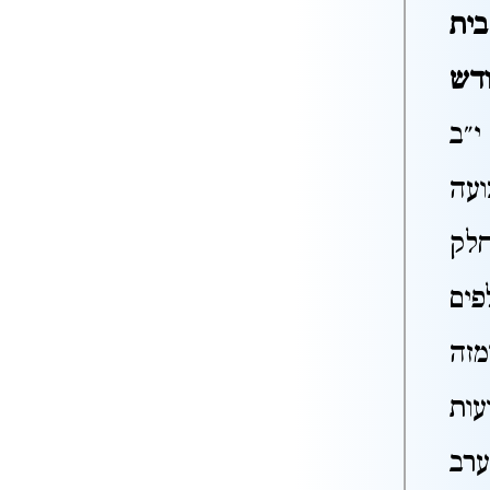
בית
ודש
י"ב
ועה
חלק
פים
מזה
ות
רב