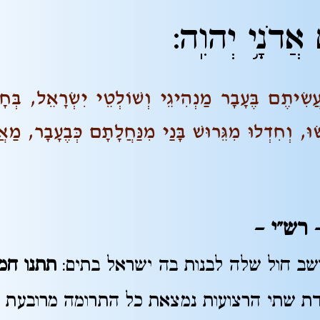
 אֲדֹנָ֥י יְהוִֽה:
יתֶם בֶּעָבָר מַנְהִיגֵי וְשׁוֹלְטֵי יִשְׂרָאֵל, בְּח
, וְחִדְלוּ מִגֵּרוּשׁ בָּנַי מִנַּחֲלָתָם כְּבֶעָבָר, מַא
 רש"י
–
שב חול שלה לבנות בה ישראל בתים:
תתנו חמ
ת שתי הרצועות נמצאת כל התרומה מרובעת 