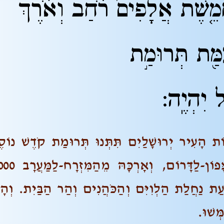
 חֲמֵ֤שֶׁת אֲלָפִים֙ רֹ֔חַב
וְאֹ֗רֶךְ
מַּ֖ת תְּרוּמַ֣ת
 יִהְיֶֽה:
וֹת הָעִיר יְרוּשָׁלַיִם תִּתְּנוּ תְּרוּמַת קֹדֶשׁ נוֹס
5.000 קָנִים=14.4 ק"מ רָחְבָּהּ מֵהַצָּפוֹן
ָלָה לִרְצוּעַת נַחֲלַת הַלְוִיִּם וְהַכֹּהֲנִים וְהַר הַבַּיִת. וְה
ְּשׁוּ.