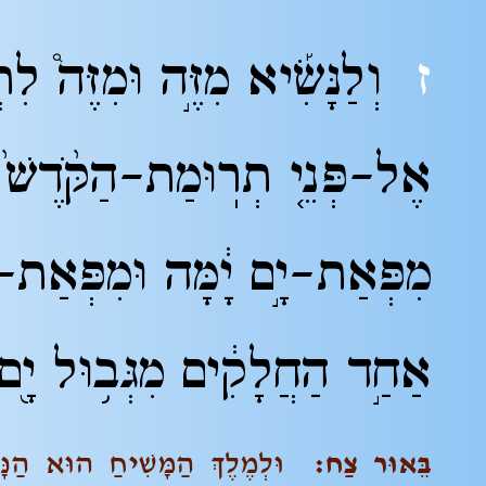
ז
וְלַנָּשִׂ֡יא מִזֶּ֣ה וּמִזֶּה֩ ל
אֶל-פְּנֵ֤י תְרֽוּמַת-הַקֹּ֙דֶשׁ֙ 
מִפְּאַת-יָ֣ם יָ֔מָּה וּמִפְּאַת-
אַחַ֣ד הַחֲלָקִ֔ים מִגְּב֥וּל יָ֖
בֵּאוּר צַח:
וּלְמֶלֶךְ הַמָּשִׁיחַ הוּא הַנָּשׂ