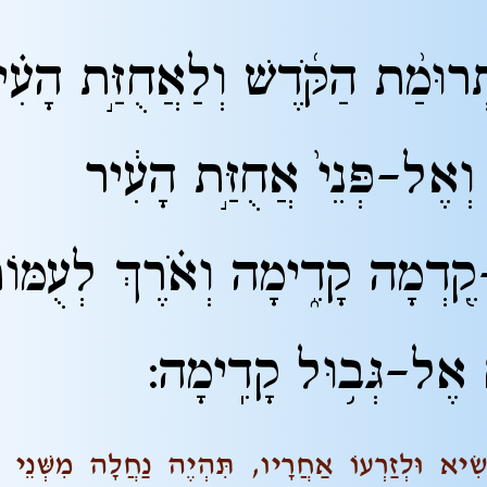
ִתְרוּמַ֨ת הַקֹּ֜דֶשׁ וְלַאֲחֻזַּ֣ת הָעִ֗
וְאֶל-פְּנֵי֙ אֲחֻזַּ֣ת הָעִ֔יר
קֵ֖דְמָה קָדִ֑ימָה וְאֹ֗רֶךְ לְעֻמּוֹת
ם אֶל-גְּב֥וּל קָדִֽימָה:
ִיא וּלְזַרְעוֹ אַחֲרָיו, תִּהְיֶה נַחֲלָה מִשְּׁנֵי צִ