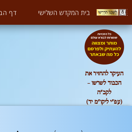
לשכנו תדרשו חלק ב'
דף הב
יחזקאל מה' פסוק ו'-ט'
בית המקדש השלישי
העיר ירושלים לעתיד
העיקר להחזיר את
הכבוד לשרשו –
לקב"ה
(עפ"י ליקו"מ יד)