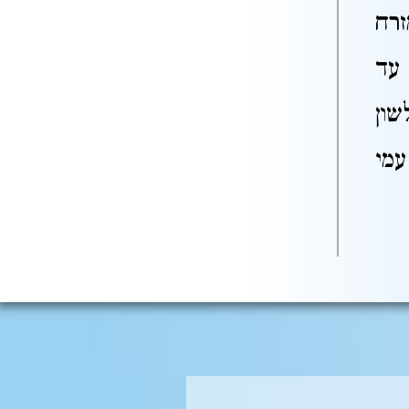
רח
 עד
ון
מי