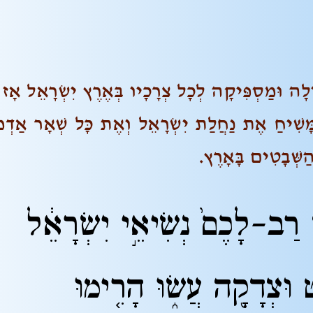
לָה וּמַסְפִּיקָה לְכָל צְרָכָיו בְּאֶרֶץ יִשְׂרָאֵל אָז
הַמָּשִׁיחַ אֶת נַחֲלַת יִשְׂרָאֵל וְאֶת כָּל שְׁאָר אַדְ
ַשְּׁבָטִים בָּאָרֶץ.
ה
רַב-לָכֶם֙ נְשִׂיאֵ֣י יִשְׂרָאֵ֔ל
ט וּצְדָקָ֖ה עֲשׂ֑וּ הָרִ֤ימוּ