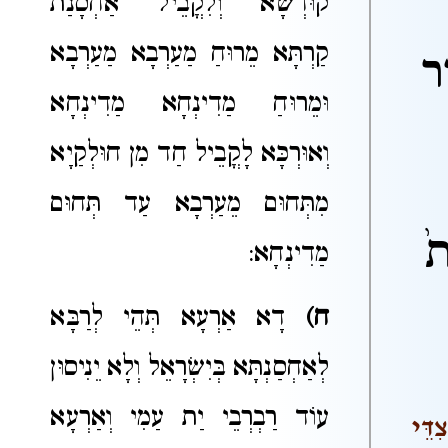
קוּדְשָׁא וְלִקֳבֵיל אַחְסָנַת
קַרְתָּא מֵרוּחַ מַעַרְבָא מַעַרְבָא
יר
וּמֵרוּחַ מַדִינְחָא מַדִינְחָא
וְאוּרְכָּא לָקֳבֵיל חַד מִן חוּלְקַיָא
מִתְּחוּם מֵעַרְבָא עַד תְּחוּם
֙
מַדִינְחָא:
ח)
דָא אַרְעָא תְּהֵי לְרַבָּא
לְאַחְסַנְתָּא בְּיִשְׂרָאֵל וְלָא יֵנִיסוּן
עוֹד רַבְרְבֵי יַת עַמִי וְאַרְעָא
דֵּי