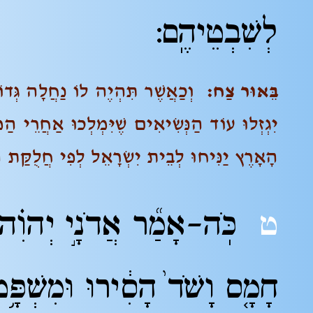
לְשִׁבְטֵיהֶֽם:
בֵּ
אוּר צַח:
וְכַאֲשֶׁר תִּהְיֶה לוֹ נַחֲלָה גְּדוֹ
יִגְזְלוּ עוֹד הַנְּשִׂיאִים שֶׁיִּמְלְכוּ אַחֲרֵי 
הָאָרֶץ יַנִּיחוּ לְבֵית יִשְׂרָאֵל לְפִי חֲלֻקַּת ה
ט
כֹּֽה-אָמַ֞ר אֲדֹנָ֣י יְהוִ֗
חָמָ֤ס וָשֹׁד֙ הָסִ֔ירוּ וּמִשְׁפָּ֥