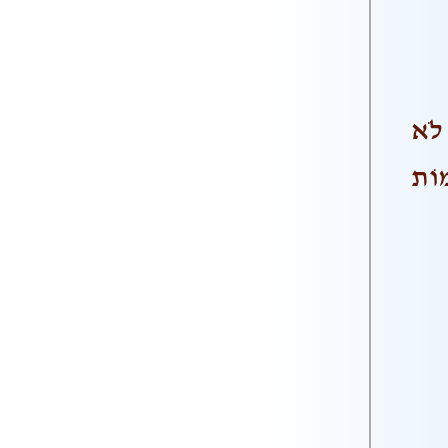
 לֹא
מוֹת