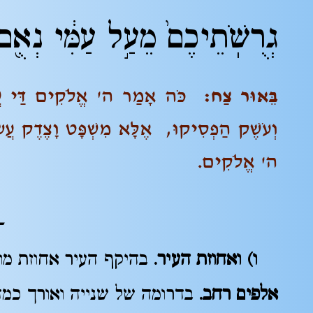
גְרֻשֹֽׁתֵיכֶם֙ מֵעַ֣ל עַמִּ֔י נְאֻ֖ם
בֵּאוּר צַח:
כֹּה אָמַר ה' אֱלֹקִים דַּי עֲשִׂ
וְעֹשֶׁק הַפְסִיקוּ, אֶלָּא מִשְׁפָּט וָצֶדֶק עֲשׂוּ
ה' אֱלֹקִים.
–
ו) ואחוזת העיר.
בהיקף העיר אחוזת מו
אלפים רחב.
בדרומה של שנייה ואורך כמד