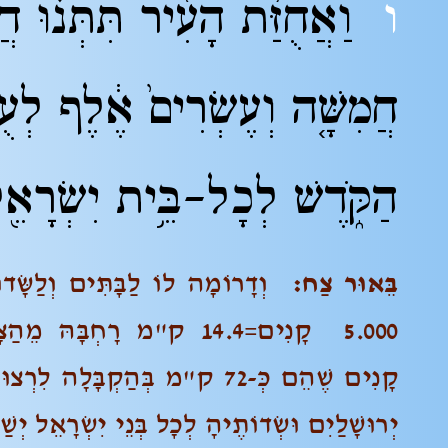
ו
וַאֲחֻזַּ֨ת הָעִ֜יר תִּתְּנ֗וּ
חֲמִשָּׁ֤ה וְעֶשְׂרִים֙ אֶ֔לֶף לְעֻ
הַקֹּ֑דֶשׁ
לְכָל-בֵּ֥ית יִשְׂרָאֵ֖ל
בֵּאוּר צַח:
וְדָרוֹמָה לוֹ לַבָּתִּים וְלַשָּׂד
קָנִים שֶׁהֵם כְּ-72 ק"מ בְּהַקְבּ
יְרוּשָׁלַיִם וּשְׂדוֹתֶיהָ לְכָל בְּנֵי יִשְׂרָאֵל יְשַׁמ