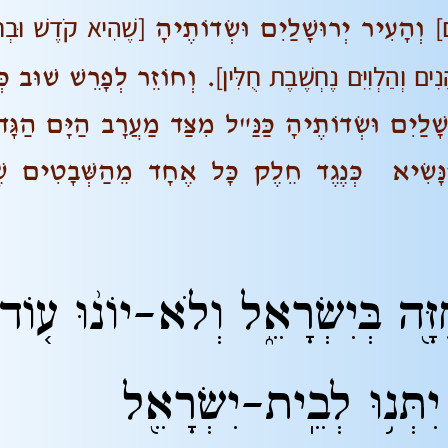
ם]
[שֶׁהִיא קֹדֶשׁ וּבְ
וְהָעִיר יְרוּשָׁלַיִם וּשְׂדוֹתֶיהָ
ים וְהַלְוִיִּם נֶחְשֶׁבֶת חֻלִּין]
. וְחוֹזֵר לְפָרֵשׁ שׁוּב כְּ
ָלַיִם וּשְׂדוֹתֶיהָ כַּנַּ"ל מִצַּד מַעֲרָב הַיָּם הַגָּד
נָּשִׂיא כְּנֶגֶד חֵלֶק כָּל אֶחָד מֵהַשְּׁבָטִים שֶׁ
זָּ֖ה בְּיִשְׂרָאֵ֑ל וְלֹא-יוֹנ֨וּ ע֤וֹד
ִתְּנ֥וּ לְבֵֽית-יִשְׂרָאֵ֖ל