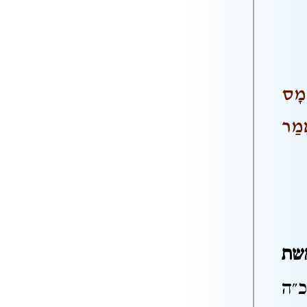
ָמָס
ֲמַר
שת
כ"ה