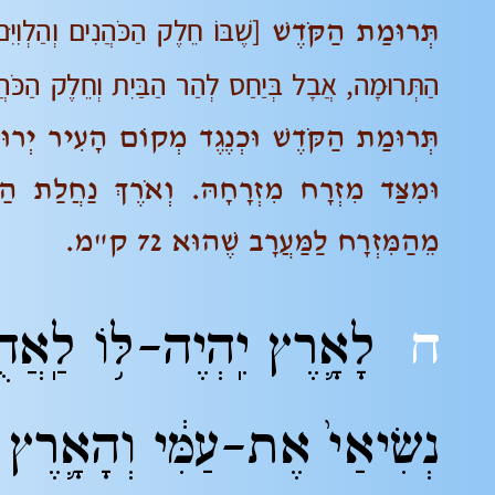
[שֶׁבּוֹ חֵלֶק הַכֹּהֲנִים וְהַלְוִיִּ
תְּרוּמַת הַקֹּדֶשׁ
הַתְּרוּמָה, אֲבָל בְּיַחַס לְהַר הַבַּיִת וְחֵלֶק הַכֹּהֲנִ
תְּרוּמַת הַקֹּדֶשׁ וּכְנֶגֶד מְקוֹם הָעִיר יְרוּשׁ
וּמִצַּד מִזְרָח מִזְרָחָהּ. וְאֹרֶךְ נַחֲלַת הַ
מֵהַמִּזְרָח לַמַּעֲרָב שֶׁהוּא 72 ק"מ.
ח
לָאָ֛רֶץ יִֽהְיֶה-לּ֥וֹ
לַֽאֲחֻ
נְשִׂיאַי֙ אֶת-עַמִּ֔י וְהָאָ֛רֶץ י