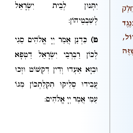
יִתְּנוּן לְבֵית יִשְׂרָאֵל
חֵלֶק
לְשִׁבְטֵיהוֹן:
נֶגֶד
וֹל,
ט)
כִּדְנַן אֲמַר יְיָ אֱלֹהִים סַגִי
זֶּה
לְכוֹן רַבְרְבֵי יִשְׂרָאֵל דַטְפָא
וּבִזָא אַעְדוּ וְדִין דִקְשׁוֹט וּזְכוּ
עֲבִידוּ סְלִיקוּ תִקְלַתְכוֹן מִגוֹ
עַמִי אֲמַר יְיָ אֱלֹהִים: