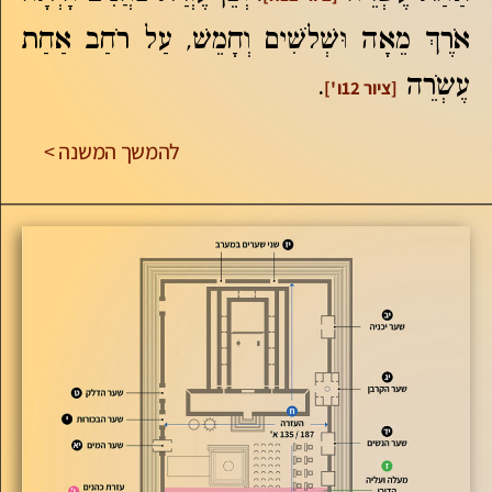
אֹרֶךְ מֵאָה וּשְׁלֹשִׁים וְחָמֵשׁ, עַל רֹחַב אַחַת
עֶשְֹרֵה
.
[ציור 12ו']
להמשך המשנה >