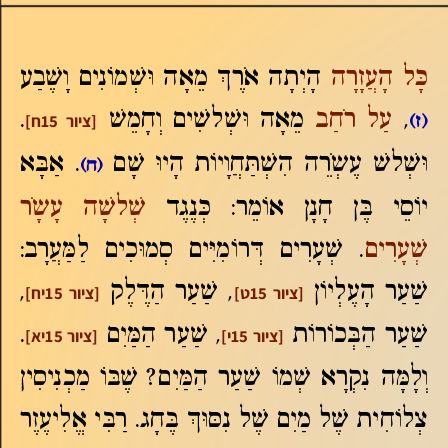
כָּל הָעֲזָרָה
הָיְתָה אֹרֶךְ מֵאָה וּשְׁמוֹנִים וָשֶׁבַע
,
עַל רֹחַב
מֵאָה וּשְׁלשִׁים וְחָמֵשׁ
.
(ז)
[ציור 15ח]
וּשְׁלשׁ עֶשְֹרֵה הִשְׁתַּחֲוָיוֹת הָיוּ שָׁם
. אַבָּא
(ח)
יוֹסֵי בֶּן חָנָן אוֹמֵר: כְּנֶגֶד
שְׁלשָׁה עָשָֹר
שְׁעָרִים
. שְׁעָרִים דְּרוֹמִיִּים סְמוּכִים לַמַּעֲרָב:
שַׁעַר הָעֶלְיוֹן
, שַׁעַר הַדֶּלֶק
,
[ציור 15ט]
[ציור 15יח]
שַׁעַר הַבְּכוֹרוֹת
, שַׁעַר הַמַּיִם
.
[ציור 15י]
[ציור 15יא]
וְלָמָּה נִקְרָא שְׁמוֹ שַׁעַר הַמַּיִם? שֶׁבּוֹ מַכְנִיסִין
צְלוֹחִית שֶׁל מַיִם שֶׁל נִסּוּךְ בֶּחָג. רַבִּי אֱלִיעֶזֶר