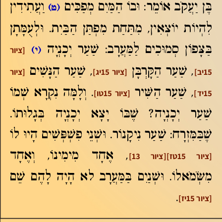
בֶּן יַעֲקֹב אוֹמֵר: וּבוֹ הַמַּיִם מְפַכִּים
וַעֲתִידִין
(ט)
לִהְיוֹת יוֹצְאִין, מִתַּחַת מִפְתַּן הַבַּיִת. וּלְעֻמָּתָן
בַּצָּפוֹן סְמוּכִים לַמַּעֲרָב: שַׁעַר יְכָנְיָה
(י)
[ציור
, שַׁעַר הַקָּרְבָּן
, שַׁעַר הַנָּשִׁים
15יב]
[ציור 15יג]
[ציור
, שַׁעַר הַשִּׁיר
. וְלָמָּה נִקְרָא שְׁמוֹ
15יד]
[ציור 15טו]
שַׁעַר יְכָנְיָה? שֶׁבּוֹ יָצָא יְכָנְיָה בְּגָלוּתוֹ.
שֶׁבַּמִּזְרָח: שַׁעַר נִיקָנוֹר. וּשְׁנֵי פִשְׁפְּשִׁים הָיוּ לוֹ
, אֶחָד מִימִינוֹ, וְאֶחָד
[ציור 15טז]
[ציור 13]
מִשְֹּׂמֹאלוֹ. וּשְׁנַיִם בַּמַּעֲרָב לא הָיָה לָהֶם שֵׁם
.
[ציור 15יז]