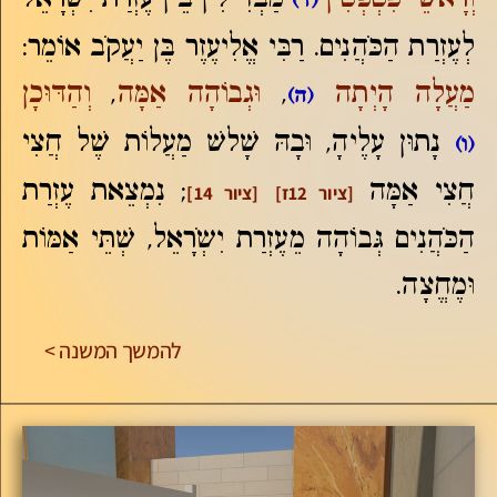
(ד)
לְעֶזְרַת הַכֹּהֲנִים. רַבִּי אֱלִיעֶזֶר בֶּן יַעֲקֹב אוֹמֵר:
מַעֲלָה הָיְתָה
,
וּגְבוֹהָה אַמָּה
,
וְהַדּוּכָן
(ה)
נָתוּן עָלֶיהָ, וּבָהּ שָׁלשׁ מַעֲלוֹת שֶׁל חֲצִי
(ו)
חֲצִי אַמָּה
; נִמְצֵאת עֶזְרַת
[ציור 12ז]
[ציור 14]
הַכֹּהֲנִים גְּבוֹהָה מֵעֶזְרַת יִשְֹרָאֵל, שְׁתֵּי אַמּוֹת
וּמֶחֱצָה.
להמשך המשנה >